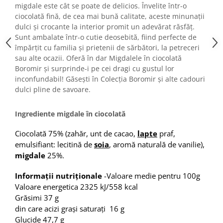
Turta dulce
migdale este cât se poate de delicios. Învelite într-o
ciocolată fină, de cea mai bună calitate, aceste minunații
Turta dulce cu nuci
dulci și crocante la interior promit un adevărat răsfăț.
Turta dulce de Sibiu
Sunt ambalate într-o cutie deosebită, fiind perfecte de
Turta dulce cu miere
împărțit cu familia și prietenii de sărbători, la petreceri
Croissant
sau alte ocazii. Oferă în dar Migdalele în ciocolată
Boromir și surprinde-i pe cei dragi cu gustul lor
Croissant Duofino
inconfundabil! Găsești în Colecția Boromir și alte cadouri
Croissant cu maia
dulci pline de savoare.
Cornulete
Boromele
Ingrediente migdale în ciocolată
Cornulete fragede
Ciocolată 75% (zahăr, unt de cacao,
lapte
praf,
Pasca
emulsifiant: lecitină de
soia
, aromă naturală de vanilie),
Pasca Fresh
migdale
25%.
Cereale
Informații nutriționale
-Valoare medie pentru 100g
Paine
Valoare energetica 2325 kJ/558 kcal
Grăsimi 37 g
Paine ambalata
din care acizi grași saturați 16 g
Chifle
Glucide 47,7 g