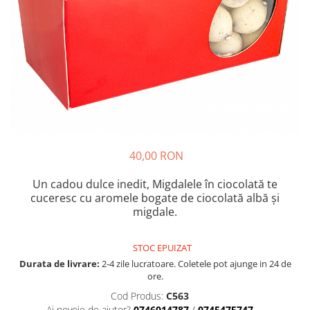
Cozo-Bun
Cozonac Cadou
Cozonac cu Unt
Cozonac Royal
Cozonac Mos Craciun
Cozonac Duofino
Cozonac Imperial
Cofetarie
40,00 RON
Ciocolata
Salam de biscuiti
Un cadou dulce inedit, Migdalele în ciocolată te
Fursecuri
cuceresc cu aromele bogate de ciocolată albă și
Creme tartinabile
migdale.
Prajituri artizanale
Fursecuri cu unt
STOC EPUIZAT
Chec
Durata de livrare:
2-4 zile lucratoare. Coletele pot ajunge in 24 de
ore.
Chec cu iaurt
Cod Produs:
C563
Chec Ciocco
Ai nevoie de ajutor?
0746014787
/
0745475747