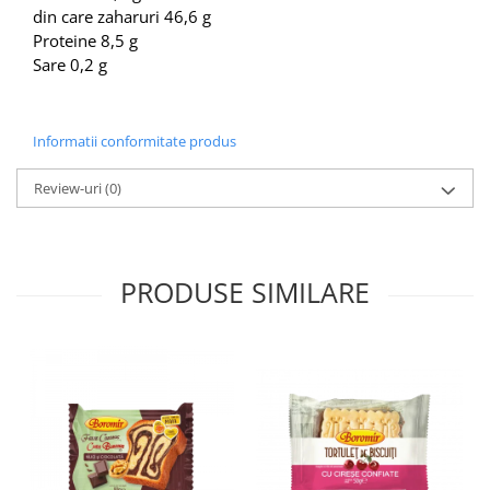
Colaci festivi
din care zaharuri 46,6 g
Snack-uri sărate
Proteine 8,5 g
Sare 0,2 g
Covrigi cu ulei de masline
Covrigi de Buzau
Grisine
Informatii conformitate produs
Crochete
Produse de gătit
Review-uri
(0)
Faina
Arpacas si pesmet
Malai
PRODUSE SIMILARE
Produse congelate
Panificatie congelata
Patiserie congelata
Pizza congelata
Baton Cookie congelat
Cheesecake congelat