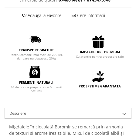
Chec Glasat
Checurile Royal
Adauga la Favorite
Cere informatii
Prajituri
Prajituri Fabrica de Amandine
Prajituri nuci
Rulade
TRANSPORT GRATUIT
IMPACHETARE PREMIUM
Prajitura ingerilor
Pentru comenzi mai mari de 200 lei,
Cu atentie pentru produsele tale
dar care nu depasesc 20kg
Prajituri Red Collection
Prajituri cu fructe
Prajituri cafea
FERMENTI NATURALI
Prajituri de Craciun
PROSPETIME GARANTATA
36 de ore de preparare cu fermenti
naturali
Torturi ambalate
Chec mini
Torti
Descriere
Foietaje
Migdalele în ciocolată Boromir se remarcă prin armonia
Biscuiti
de texturi și arome irezistibile. Mixul de ciocolată albă și