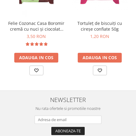
Horeca
Faina Profesionala
Fursecuri vrac
Felie Cozonac Casa Boromir
Tortuleț de biscuiți cu
Congelate brutarie
cremă cu nuci și ciocolată
cireșe confiate 50g
Cadouri
80g
3,50 RON
1,20 RON
Pachete Cadou
Cozonac Wine Collection
ADAUGA IN COS
ADAUGA IN COS
Vinuri Casa Isarescu
Accesorii Boromir
Dulciurile Feleacul
Glucoza
Halva
NEWSLETTER
Nuga
Rahat
Nu rata ofertele si promotiile noastre