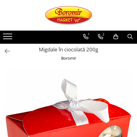
PRODUSE
Noutati
1
2
Produse de post
Migdale în ciocolată 200g
Cozonac
Boromir
Cozonac Cremos
Cozonac Insiropat
Cozonac Exotic
Cozonac Creme
Cozonac Traditional
Cozonac Casa Boromir
Cozonac Pricomigdala
Cozonac Magnum
Cozonac Vegan (de post)
Cozonac Collection