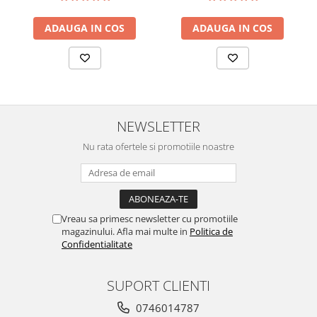
Colaci festivi
Snack-uri sărate
ADAUGA IN COS
ADAUGA IN COS
Covrigi cu ulei de masline
Covrigi de Buzau
Grisine
Crochete
Produse de gătit
NEWSLETTER
Faina
Nu rata ofertele si promotiile noastre
Arpacas si pesmet
Malai
Produse congelate
Vreau sa primesc newsletter cu promotiile
Panificatie congelata
magazinului. Afla mai multe in
Politica de
Patiserie congelata
Confidentialitate
Pizza congelata
Baton Cookie congelat
SUPORT CLIENTI
Cheesecake congelat
0746014787