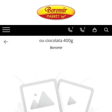
PRODUSE
Noutati
1
2
Produse de post
ou ciocolata 400g
Cozonac
Boromir
Cozonac Cremos
Cozonac Insiropat
Cozonac Exotic
Cozonac Creme
Cozonac Traditional
Cozonac Casa Boromir
Cozonac Pricomigdala
Cozonac Magnum
Cozonac Vegan (de post)
Cozonac Collection