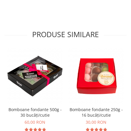
Turta dulce
Turta dulce cu nuci
Turta dulce de Sibiu
Turta dulce cu miere
PRODUSE SIMILARE
Croissant
Croissant Duofino
Croissant cu maia
Cornulete
Boromele
Cornulete fragede
Pasca
Pasca Fresh
Cereale
Paine
Bomboane fondante 500g -
Bomboane fondante 250g -
30 bucăți/cutie
16 bucăți/cutie
Paine ambalata
60,00 RON
30,00 RON
Chifle