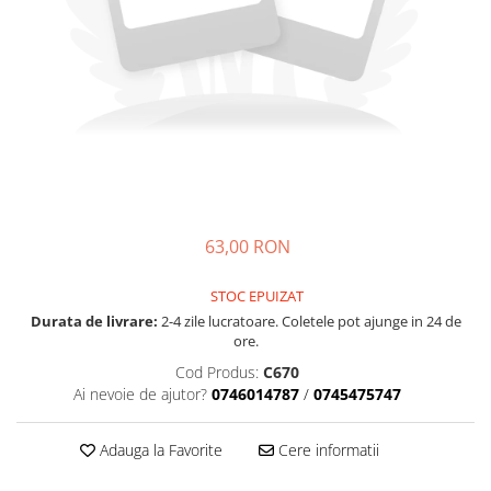
Cozo-Bun
Cozonac Cadou
Cozonac cu Unt
Cozonac Royal
Cozonac Mos Craciun
Cozonac Duofino
Cozonac Imperial
Cofetarie
63,00 RON
Ciocolata
Salam de biscuiti
STOC EPUIZAT
Fursecuri
Durata de livrare:
2-4 zile lucratoare. Coletele pot ajunge in 24 de
Creme tartinabile
ore.
Prajituri artizanale
Cod Produs:
C670
Fursecuri cu unt
Ai nevoie de ajutor?
0746014787
/
0745475747
Chec
Adauga la Favorite
Cere informatii
Chec cu iaurt
Chec Ciocco