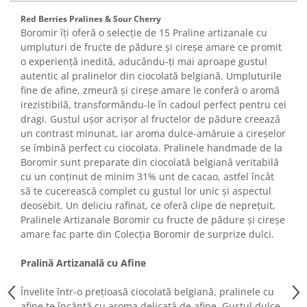
Turta dulce
Red Berries Pralines & Sour Cherry
Turta dulce cu nuci
Boromir îți oferă o selecție de 15 Praline artizanale cu
Turta dulce de Sibiu
umpluturi de fructe de pădure și cireșe amare ce promit
Turta dulce cu miere
o experiență inedită, aducându-ți mai aproape gustul
autentic al pralinelor din ciocolată belgiană. Umpluturile
Croissant
fine de afine, zmeură și cireșe amare le conferă o aromă
Croissant Duofino
irezistibilă, transformându-le în cadoul perfect pentru cei
Croissant cu maia
dragi. Gustul ușor acrișor al fructelor de pădure creează
un contrast minunat, iar aroma dulce-amăruie a cireșelor
Cornulete
se îmbină perfect cu ciocolata. Pralinele handmade de la
Boromele
Boromir sunt preparate din ciocolată belgiană veritabilă
Cornulete fragede
cu un conținut de minim 31% unt de cacao, astfel încât
să te cucerească complet cu gustul lor unic și aspectul
Pasca
deosebit. Un deliciu rafinat, ce oferă clipe de neprețuit,
Pasca Fresh
Pralinele Artizanale Boromir cu fructe de pădure și cireșe
Cereale
amare fac parte din Colecția Boromir de surprize dulci.
Paine
Pralină Artizanală cu Afine
Paine ambalata
Chifle
Învelite într-o prețioasă ciocolată belgiană, pralinele cu
afine te încântă cu aroma delicată de afine. Gustul dulce-