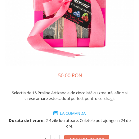
Cozo-Bun
Cozonac Cadou
Cozonac cu Unt
Cozonac Royal
Cozonac Mos Craciun
Cozonac Duofino
Cozonac Imperial
Cofetarie
Ciocolata
50,00 RON
Salam de biscuiti
Fursecuri
Selecția de 15 Praline Artizanale de ciocolată cu zmeură, afine și
Creme tartinabile
cireșe amare este cadoul perfect pentru cei dragi.
Prajituri artizanale
Fursecuri cu unt
LA COMANDA
Chec
Durata de livrare:
2-4 zile lucratoare. Coletele pot ajunge in 24 de
ore.
Chec cu iaurt
Chec Ciocco