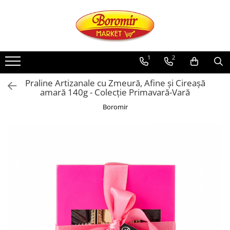
PRODUSE
Noutati
1
2
Produse de post
Praline Artizanale cu Zmeură, Afine și Cireașă
Cozonac
amară 140g - Colecție Primavară-Vară
Cozonac Cremos
Boromir
Cozonac Insiropat
Cozonac Exotic
Cozonac Creme
Cozonac Traditional
Cozonac Casa Boromir
Cozonac Pricomigdala
Cozonac Magnum
Cozonac Vegan (de post)
Cozonac Collection