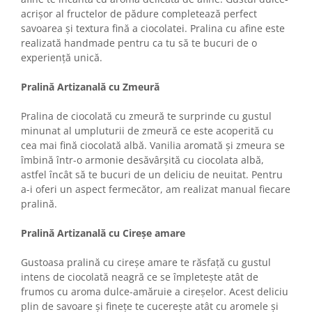
Colaci festivi
acrișor al fructelor de pădure completează perfect
Snack-uri sărate
savoarea și textura fină a ciocolatei. Pralina cu afine este
Covrigi cu ulei de masline
realizată handmade pentru ca tu să te bucuri de o
experiență unică.
Covrigi de Buzau
Grisine
Pralină Artizanală cu Zmeură
Crochete
Produse de gătit
Pralina de ciocolată cu zmeură te surprinde cu gustul
minunat al umpluturii de zmeură ce este acoperită cu
Faina
cea mai fină ciocolată albă. Vanilia aromată și zmeura se
Arpacas si pesmet
îmbină într-o armonie desăvârșită cu ciocolata albă,
astfel încât să te bucuri de un deliciu de neuitat. Pentru
Malai
a-i oferi un aspect fermecător, am realizat manual fiecare
Produse congelate
pralină.
Panificatie congelata
Pralină Artizanală cu Cireșe amare
Patiserie congelata
Pizza congelata
Gustoasa pralină cu cireșe amare te răsfață cu gustul
Baton Cookie congelat
intens de ciocolată neagră ce se împletește atât de
frumos cu aroma dulce-amăruie a cireșelor. Acest deliciu
Cheesecake congelat
plin de savoare și finețe te cucerește atât cu aromele și