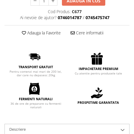
ADAUGA IN COS
Chec Glasat
Cod Produs:
C677
Checurile Royal
Ai nevoie de ajutor?
0746014787
/
0745475747
Prajituri
Prajituri Fabrica de Amandine
Adauga la Favorite
Cere informatii
Prajituri nuci
Rulade
Prajitura ingerilor
Prajituri Red Collection
TRANSPORT GRATUIT
Prajituri cu fructe
IMPACHETARE PREMIUM
Pentru comenzi mai mari de 200 lei,
Cu atentie pentru produsele tale
dar care nu depasesc 20kg
Prajituri cafea
Prajituri de Craciun
Torturi ambalate
FERMENTI NATURALI
Chec mini
PROSPETIME GARANTATA
36 de ore de preparare cu fermenti
naturali
Torti
Foietaje
Biscuiti
Descriere