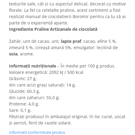
Horeca
texturile sale, cât și cu aspectul delicat, decorat cu motive
Faina Profesionala
florale. La fel ca celelalte praline, acest sortiment a fost
realizat manual de ciocolatierii Boromir pentru ca tu să ai
Fursecuri vrac
parte de o experiență aparte.
Congelate brutarie
Ingrediente Praline Artizanale de ciocolată
Cadouri
Zahăr, unt de cacao, unt,
lapte praf
, cacao, afine 5 %,
Pachete Cadou
zmeură 5 %, cireașă amară 5%, emulgator: lecitină de
Cozonac Wine Collection
soia
, arome.
Vinuri Casa Isarescu
Accesorii Boromir
Informații nutriționale
– În medie per 100 g produs.
Valoare energetică: 2092 kJ / 500 kcal
Dulciurile Feleacul
Grăsimi: 27 g,
Glucoza
din care acizi grași saturați: 14 g,
Halva
Glucide: 60,3 g,
din care zaharuri: 55,0 g;
Nuga
Proteine: 4,0 g,
Rahat
Sare: 0,1 g.
Păstrați produsul în ambalajul original, în loc curat, uscat
și aerisit, ferit de razele solare.
Informatii conformitate produs