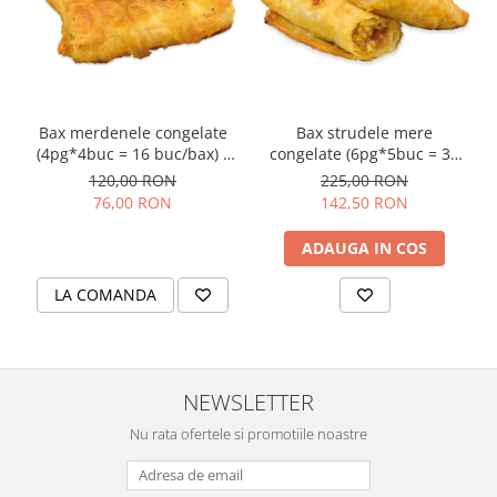
Colaci festivi
Snack-uri sărate
Covrigi cu ulei de masline
Covrigi de Buzau
Grisine
Bax merdenele congelate
Bax strudele mere
Crochete
(4pg*4buc = 16 buc/bax) -
congelate (6pg*5buc = 30
(16buc*107g/buc =
buc/bax) - (30buc*105g/buc
120,00 RON
225,00 RON
Produse de gătit
1.7kg/bax)
= 3.15kg/bax)
76,00 RON
142,50 RON
Faina
ADAUGA IN COS
Arpacas si pesmet
Malai
LA COMANDA
Produse congelate
Panificatie congelata
Patiserie congelata
NEWSLETTER
Pizza congelata
Nu rata ofertele si promotiile noastre
Baton Cookie congelat
Cheesecake congelat