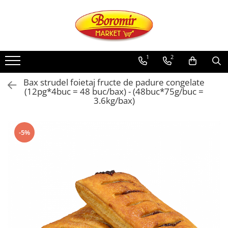
PRODUSE
Noutati
1
2
Produse de post
Bax strudel foietaj fructe de padure congelate
Cozonac
(12pg*4buc = 48 buc/bax) - (48buc*75g/buc =
3.6kg/bax)
Cozonac Cremos
Cozonac Insiropat
Cozonac Exotic
-5%
Cozonac Creme
Cozonac Traditional
Cozonac Casa Boromir
Cozonac Pricomigdala
Cozonac Magnum
Cozonac Vegan (de post)
Cozonac Collection