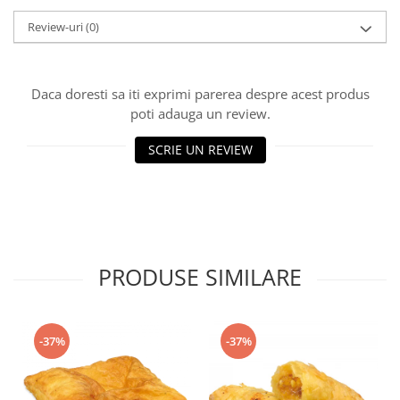
Turta dulce
Review-uri
(0)
Turta dulce cu nuci
Turta dulce de Sibiu
Turta dulce cu miere
Daca doresti sa iti exprimi parerea despre acest produs
Croissant
poti adauga un review.
Croissant Duofino
SCRIE UN REVIEW
Croissant cu maia
Cornulete
Boromele
Cornulete fragede
Pasca
PRODUSE SIMILARE
Pasca Fresh
Cereale
Paine
-37%
-37%
Paine ambalata
Chifle