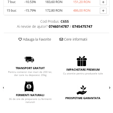
+
7
buc
-10.53%
183,60 RON
151,20 RON
Chec Glasat
+
15
buc
-15.79%
172,80 RON
486,00 RON
Checurile Royal
Prajituri
Cod Produs:
C655
Prajituri Fabrica de Amandine
Ai nevoie de ajutor?
0746014787
/
0745475747
Prajituri nuci
Rulade
Adauga la Favorite
Cere informatii
Prajitura ingerilor
Prajituri Red Collection
Prajituri cu fructe
Prajituri cafea
TRANSPORT GRATUIT
IMPACHETARE PREMIUM
Prajituri de Craciun
Pentru comenzi mai mari de 200 lei,
Cu atentie pentru produsele tale
dar care nu depasesc 20kg
Torturi ambalate
Chec mini
Torti
FERMENTI NATURALI
Foietaje
PROSPETIME GARANTATA
36 de ore de preparare cu fermenti
naturali
Biscuiti