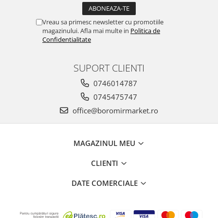
Horeca
Faina Profesionala
Vreau sa primesc newsletter cu promotiile
Fursecuri vrac
magazinului. Afla mai multe in
Politica de
Confidentialitate
Congelate brutarie
Cadouri
SUPORT CLIENTI
Pachete Cadou
Cozonac Wine Collection
0746014787
Vinuri Casa Isarescu
0745475747
Accesorii Boromir
office@boromirmarket.ro
Dulciurile Feleacul
Glucoza
MAGAZINUL MEU
Halva
Nuga
CLIENTI
Rahat
DATE COMERCIALE