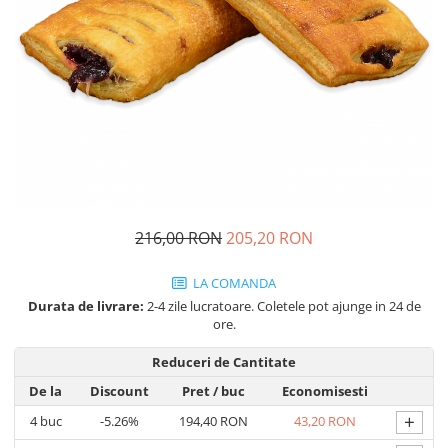
Cozo-Bun
Cozonac Cadou
Cozonac cu Unt
Cozonac Royal
Cozonac Mos Craciun
Cozonac Duofino
Cozonac Imperial
Cofetarie
Ciocolata
216,00 RON
205,20 RON
Salam de biscuiti
Fursecuri
LA COMANDA
Creme tartinabile
Durata de livrare:
2-4 zile lucratoare. Coletele pot ajunge in 24 de
ore.
Prajituri artizanale
Fursecuri cu unt
Reduceri de Cantitate
Chec
De la
Discount
Pret
/ buc
Economisesti
Chec cu iaurt
+
4
buc
-5.26%
194,40 RON
43,20 RON
Chec Ciocco