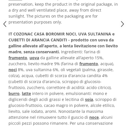
Horeca
preservation, keep the product in the original package, in
Faina Profesionala
a dry and well ventilated place, away from direct
sunlight. The pictures on the packaging are for
Fursecuri vrac
presentation purposes only.
Congelate brutarie
Cadouri
IT COZONAC CASA BOROMIR NOCI, UVA SULTANINA e
Pachete Cadou
CUBETTI DI ARANCIA CANDITI
- prodotto con uova da
galline allevate all’aperto, a lenta lievitazione con lievito
Cozonac Wine Collection
madre, senza conservanti.
Ingredienti: farina di
Vinuri Casa Isarescu
frumento
,
uova
da galline allevate all’aperto 15%,
Accesorii Boromir
zucchero, lievito madre 9% (farina di
frumento
, acqua),
Dulciurile Feleacul
noci
8%, uva sultanina 6%, oli vegetali (palma, girasole,
colza), acqua, cubetti di scorza d'arancia candita 4%
Glucoza
(cubetti di scorza d'arancia, sciroppo di glucosio-
Halva
fruttosio, zucchero, correttore di acidità: acido citrico),
Nuga
burro
,
latte
intero in polvere, emulsionanti: mono e
digliceridi degli acidi grassi e lecitina di
soia
, sciroppo di
Rahat
glucosio-fruttosio, cacao magro in polvere, alcole etilico,
lievito, sale iodato, aromi. Nonostante la massima
attenzione nel rimuovere tutto il guscio di
noce
, alcuni
piccoli pezzi possono rimanere. Per una conservazione