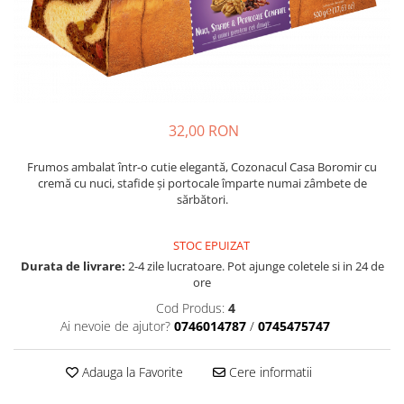
Cozo-Bun
Cozonac Cadou
Cozonac cu Unt
Cozonac Royal
Cozonac Mos Craciun
Cozonac Duofino
32,00 RON
Cozonac Imperial
Frumos ambalat într-o cutie elegantă, Cozonacul Casa Boromir cu
Cofetarie
cremă cu nuci, stafide și portocale împarte numai zâmbete de
sărbători.
Ciocolata
Salam de biscuiti
STOC EPUIZAT
Fursecuri
Durata de livrare:
2-4 zile lucratoare. Pot ajunge coletele si in 24 de
Creme tartinabile
ore
Prajituri artizanale
Cod Produs:
4
Fursecuri cu unt
Ai nevoie de ajutor?
0746014787
/
0745475747
Chec
Chec cu iaurt
Adauga la Favorite
Cere informatii
Chec Ciocco