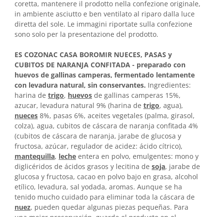
coretta, mantenere il prodotto nella confezione originale,
in ambiente asciutto e ben ventilato al riparo dalla luce
diretta del sole. Le immagini riportate sulla confezione
sono solo per la presentazione del prodotto.
ES COZONAC CASA BOROMIR NUECES, PASAS y
CUBITOS DE NARANJA CONFITADA - preparado con
huevos de gallinas camperas, fermentado lentamente
con levadura natural, sin conservantes.
Ingredientes:
harina de
trigo
,
huevos
de gallinas camperas 15%,
azucar, levadura natural 9% (harina de
trigo
, agua),
nueces
8%, pasas 6%, aceites vegetales (palma, girasol,
colza), agua, cubitos de cáscara de naranja confitada 4%
(cubitos de cáscara de naranja, jarabe de glucosa y
fructosa, azúcar, regulador de acidez: ácido cítrico),
mantequilla
,
leche
entera en polvo, emulgentes: mono y
diglicéridos de ácidos grasos y lecitina de
soja
, jarabe de
glucosa y fructosa, cacao en polvo bajo en grasa, alcohol
etílico, levadura, sal yodada, aromas. Aunque se ha
tenido mucho cuidado para eliminar toda la cáscara de
nuez
,
pueden quedar algunas piezas pequeñas. Para