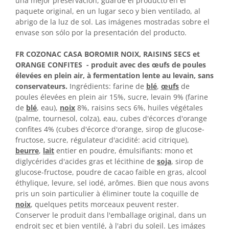
una mejor preservación, guarde el producto en el
paquete original, en un lugar seco y bien ventilado, al
abrigo de la luz de sol. Las imágenes mostradas sobre el
envase son sólo por la presentación del producto.
FR COZONAC CASA BOROMIR NOIX, RAISINS SECS et
ORANGE CONFITES - produit avec des œufs de poules
élevées en plein air, à fermentation lente au levain, sans
conservateurs.
Ingrédients: farine de
blé
,
œufs
de
poules élevées en plein air 15%, sucre, levain 9% (farine
de
blé
, eau),
noix
8%, raisins secs 6%, huiles végétales
(palme, tournesol, colza), eau, cubes d'écorces d'orange
confites 4% (cubes d'écorce d'orange, sirop de glucose-
fructose, sucre, régulateur d'acidité: acid citrique),
beurre
,
lait
entier en poudre, émulsifiants: mono et
diglycérides d'acides gras et lécithine de
soja
, sirop de
glucose-fructose, poudre de cacao faible en gras, alcool
éthylique, levure, sel iodé, arômes. Bien que nous avons
pris un soin particulier à éliminer toute la coquille de
noix
,
quelques petits morceaux peuvent rester.
Conserver le produit dans l'emballage original, dans un
endroit sec et bien ventilé, à l'abri du soleil. Les imáges