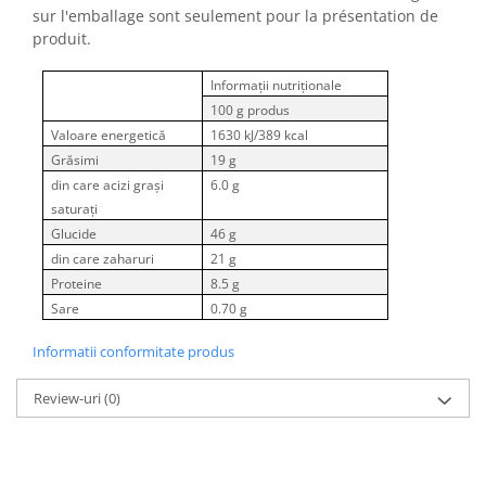
sur l'emballage sont seulement pour la présentation de
produit.
Informații nutriționale
100 g produs
Valoare energetică
1630 kJ/389 kcal
Grăsimi
19 g
din care acizi grași
6.0 g
saturați
Glucide
46 g
din care zaharuri
21 g
Proteine
8.5 g
Sare
0.70 g
Informatii conformitate produs
Review-uri
(0)