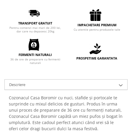
Chec Glasat
Checurile Royal
Prajituri
TRANSPORT GRATUIT
IMPACHETARE PREMIUM
Pentru comenzi mai mari de 200 lei,
Prajituri Fabrica de Amandine
Cu atentie pentru produsele tale
dar care nu depasesc 20kg
Prajituri nuci
Rulade
Prajitura ingerilor
FERMENTI NATURALI
PROSPETIME GARANTATA
Prajituri Red Collection
36 de ore de preparare cu fermenti
naturali
Prajituri cu fructe
Prajituri cafea
Prajituri de Craciun
Descriere
Torturi ambalate
Cozonacul Casa Boromir cu nuci, stafide și portocale te
Chec mini
surprinde cu mixul delicios de gusturi. Produs în urma
Torti
unui proces de preparare de 36 ore cu fermenți naturali,
Foietaje
Cozonacul Casa Boromir capătă un miez pufos și bogat în
umplutură. Este cadoul perfect atunci când vrei să le
Biscuiti
oferi celor dragi bucurii dulci la masa festivă.