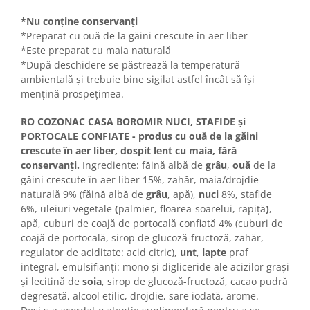
Turta dulce
*Nu conține conservanți
Turta dulce cu nuci
*Preparat cu ouă de la găini crescute în aer liber
Turta dulce de Sibiu
*Este preparat cu maia naturală
Turta dulce cu miere
*După deschidere se păstrează la temperatură
Croissant
ambientală și trebuie bine sigilat astfel încât să își
mențină prospețimea.
Croissant Duofino
Croissant cu maia
RO COZONAC CASA BOROMIR NUCI, STAFIDE şi
Cornulete
PORTOCALE CONFIATE - produs cu ouă de la găini
crescute în aer liber, dospit lent cu maia, fără
Boromele
conservanți.
Ingrediente: făină albă de
grâu
,
ouă
de la
Cornulete fragede
găini crescute în aer liber 15%, zahăr, maia/drojdie
Pasca
naturală 9% (făină albă de
grâu
, apă),
nuci
8%,
stafide
6%,
uleiuri vegetale
(
palmier, floarea-soarelui, rapiţă
)
,
Pasca Fresh
apă, cuburi de coajă de portocală confiată 4% (cuburi de
Cereale
coajă de portocală, sirop de glucoză-fructoză, zahăr,
regulator de aciditate: acid citric),
unt
,
lapte
praf
Paine
integral, emulsifianți: mono și digliceride ale acizilor grași
Paine ambalata
și lecitină de
soia
, sirop de glucoză-fructoză, cacao pudră
Chifle
degresată, alcool etilic, drojdie, sare iodată, arome.