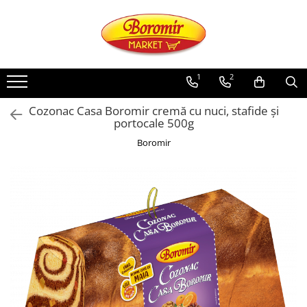
PRODUSE
Noutati
1
2
Produse de post
Cozonac Casa Boromir cremă cu nuci, stafide și
Cozonac
portocale 500g
Cozonac Cremos
Boromir
Cozonac Insiropat
Cozonac Exotic
Cozonac Creme
Cozonac Traditional
Cozonac Casa Boromir
Cozonac Pricomigdala
Cozonac Magnum
Cozonac Vegan (de post)
Cozonac Collection