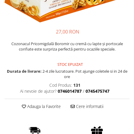
Cozo-Bun
Cozonac Cadou
Cozonac cu Unt
Cozonac Royal
27,00 RON
Cozonac Mos Craciun
Cozonac Duofino
Cozonacul Pricomigdală Boromir cu cremă cu lapte și portocale
confiate este surpriza perfectă pentru ocaziile speciale.
Cozonac Imperial
Cofetarie
STOC EPUIZAT
Ciocolata
Durata de livrare:
2-4 zile lucratoare. Pot ajunge coletele si in 24 de
Salam de biscuiti
ore
Fursecuri
Cod Produs:
131
Creme tartinabile
Ai nevoie de ajutor?
0746014787
/
0745475747
Prajituri artizanale
Adauga la Favorite
Cere informatii
Fursecuri cu unt
Chec
Chec cu iaurt
Chec Ciocco