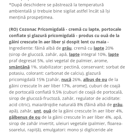
Turta dulce
*După deschidere se păstrează la temperatură
Turta dulce cu nuci
ambientală și trebuie bine sigilat astfel încât să își
mențină prospețimea.
Turta dulce de Sibiu
Turta dulce cu miere
(RO) Cozonac Pricomigdală - cremă cu lapte, portocale
Croissant
confiate și glazură pricomigdală - produs cu ouă de la
găini crescute în aer liber și dospit lent cu maia -
Croissant Duofino
Ingrediente: făină albă de
grâu
, cremă cu
lapte
20%
Croissant cu maia
(sirop de glucoză, zahăr, apă,
lapte
integral 10%,
lapte
Cornulete
praf degresat 5%, ulei vegetal de palmier, arome,
smântână
1%, stabilizator: pectină, conservant: sorbat de
Boromele
potasiu, colorant: carbonat de calciu), glazură
Cornulete fragede
pricomigdală 15% [zahăr,
nucă
26%,
albuş de ou
de la
Pasca
găini crescute în aer liber 17%, arome], cuburi de coajă
de portocală confiată 9,5% (cuburi de coajă de portocală,
Pasca Fresh
sirop de glucoză-fructoză, zahăr, regulator de aciditate:
Cereale
acid citric), maia/drojdie naturală 8% (făină albă de
grâu
,
Paine
apă), zahăr,
unt
,
ouă
de la găini crescute în aer liber 4%,
gălbenuş de ou
de la găini crescute în aer liber 4%, apă,
Paine ambalata
sirop de zahăr invertit, uleiuri vegetale (palmier, floarea-
Chifle
soarelui, rapiță), emulgatori: mono și digliceride ale