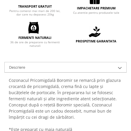
Chec Glasat
TRANSPORT GRATUIT
IMPACHETARE PREMIUM
Pentru comenzi mai mari de 200 lei,
Checurile Royal
Cu atentie pentru produsele tale
dar care nu depasesc 20kg
Prajituri
Prajituri Fabrica de Amandine
Prajituri nuci
FERMENTI NATURALI
PROSPETIME GARANTATA
36 de ore de preparare cu fermenti
Rulade
naturali
Prajitura ingerilor
Prajituri Red Collection
Prajituri cu fructe
Descriere
Prajituri cafea
Cozonacul Pricomigdală Boromir se remarcă prin glazura
Prajituri de Craciun
crocantă de pricomigdală, crema fină cu lapte și
Torturi ambalate
bucățelele de portocale. În prepararea lui se folosesc
Chec mini
fermenți naturali și alte ingrediente atent selecționate.
Conceput după o rețetă Boromir specială, Cozonacul
Torti
Pricomigdală este un cadou deosebit, numai bun de
Foietaje
împărțit cu cei dragi de sărbători.
Biscuiti
*Este preparat cu maia naturală