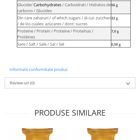
Glucide/
Carbohydrates
/ Carboidrati / Hidratos de
56 g
carbono / Glucides
Din care zaharuri / of which sugars / di cui: zuccheri
32 g
/ de los cuales: azúcares / dont: sucres
Proteine / Protein / Proteine / Proteínas /
7,0 g
Protéines
Sare / Salt / Sale / Sal / Sel
0,50 g
Informatii conformitate produs
Review-uri
(0)
PRODUSE SIMILARE