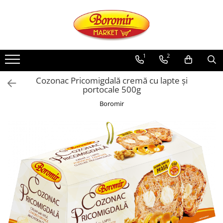
PRODUSE
Noutati
1
2
Produse de post
Cozonac Pricomigdală cremă cu lapte și
Cozonac
portocale 500g
Cozonac Cremos
Boromir
Cozonac Insiropat
Cozonac Exotic
Cozonac Creme
Cozonac Traditional
Cozonac Casa Boromir
Cozonac Pricomigdala
Cozonac Magnum
Cozonac Vegan (de post)
Cozonac Collection