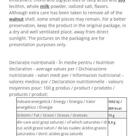
Horeca
lecithin, whole
milk
powder, iodized salt, flavors.
Faina Profesionala
Although extra care has been taken to remove all of the
Fursecuri vrac
walnut
shell, some small pieces may remain. For a better
preservation, keep the product in the original package, in
Congelate brutarie
a dry and well ventilated place, away from direct
Cadouri
sunlight. The pictures on the packaging are for
Pachete Cadou
presentation purposes only.
Cozonac Wine Collection
Vinuri Casa Isarescu
Declarație nutrițională - În medie pentru / Nutrition
Accesorii Boromir
declaration - average values per / Dichiarazione
Dulciurile Feleacul
nutrizionale - valori medi per / Informacion nutricional –
valores medios por / Declaration nutritionnelle - valeurs
Glucoza
moyennes pour: 100 g produs / product / prodotto /
Halva
producto / produit:
Nuga
Valoare energetică / Energy / Energia / Valor
1552 kJ /
energético / Énergie
Rahat
369 kcal
Grăsimi / Fat / Grassi / Grasas / Graisses
13 g
din care acizi graşi saturaţi / of which saturates / di
5,4 g
cui: acidi grassi saturi / de las cuales: ácidos grasos
saturados / dont: acides gras saturés