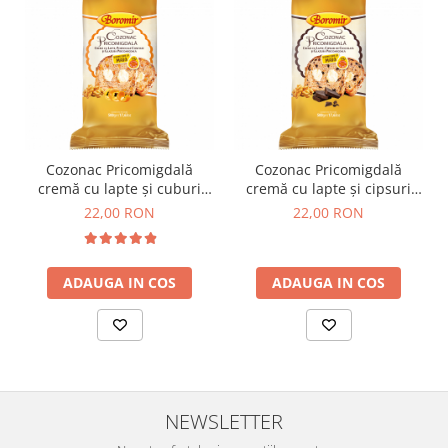
Cozonac Pricomigdală
Cozonac Pricomigdală
cremă cu lapte și cuburi
cremă cu lapte și cipsuri
portocale 500g
ciocolată 500g
22,00 RON
22,00 RON
ADAUGA IN COS
ADAUGA IN COS
NEWSLETTER