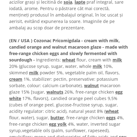
Colaci festivi
acizilor grași și lecitină de
soia
,
lapte
praf integral, sare
iodată, arome. Pentru o păstrare cât mai corectă,
Snack-uri sărate
menţineţi produsul în ambalajul original, în loc uscat şi
Covrigi cu ulei de masline
aerisit, evitând expunerea la soare. Imaginile de pe
Covrigi de Buzau
ambalaj au scop doar de prezentare.
Grisine
(EN / USA ) Cozonac Pricomigdala - cream with milk,
Crochete
candied orange and walnut macaroon glaze - made with
Produse de gătit
free-range chicken eggs and slowly fermented with
Faina
sourdough -
Ingredients:
wheat
flour, cream with
milk
20% (glucose syrup, sugar, water, whole
milk
10%,
Arpacas si pesmet
skimmed
milk
powder 5%, vegetable palm oil, flavors,
Malai
cream
1%, stabilizer: pectin, preservative: potassium
sorbate, colour: calcium carbonate),
walnut
macaroon
Produse congelate
glaze 15% [sugar,
walnuts
26%, free-range chicken
egg
Panificatie congelata
white
17%, flavors], candied orange peel cubes 9,5%
(cubes of orange peel, glucose-fructose syrup, sugar,
Patiserie congelata
acidity regulator: citric acid), natural yeast 8% (
wheat
Pizza congelata
flour, water), sugar,
butter
, free-range chicken
eggs
4%,
Baton Cookie congelat
free-range chicken
egg yolk
4%, water, inverted sugar
Cheesecake congelat
syrup,vegetable oils (palm, sunflower, rapeseed),
emulsifiers: mono and diglycerides of fatty acids and
soy