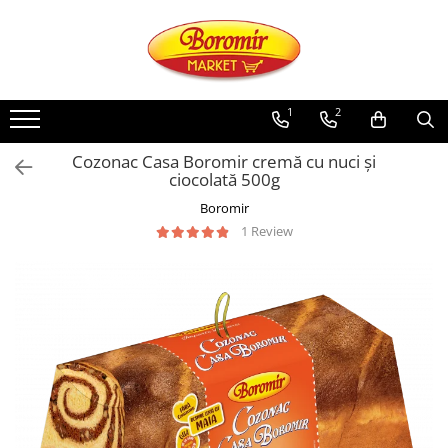
PRODUSE
Noutati
1
2
Produse de post
Cozonac Casa Boromir cremă cu nuci și
Cozonac
ciocolată 500g
Cozonac Cremos
Boromir
Cozonac Insiropat
1 Review
Cozonac Exotic
Cozonac Creme
Cozonac Traditional
Cozonac Casa Boromir
Cozonac Pricomigdala
Cozonac Magnum
Cozonac Vegan (de post)
Cozonac Collection