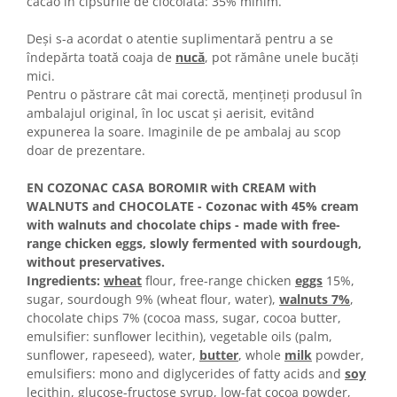
cacao în cipsurile de ciocolată: 35% minim.
Colaci festivi
Snack-uri sărate
Deși s-a acordat o atentie suplimentară pentru a se
Covrigi cu ulei de masline
îndepărta toată coaja de
nucă
, pot rămâne unele bucăți
Covrigi de Buzau
mici.
Pentru o păstrare cât mai corectă, menţineţi produsul în
Grisine
ambalajul original, în loc uscat şi aerisit, evitând
Crochete
expunerea la soare. Imaginile de pe ambalaj au scop
Produse de gătit
doar de prezentare.
Faina
EN COZONAC CASA BOROMIR with CREAM with
Arpacas si pesmet
WALNUTS and CHOCOLATE - Cozonac with 45% cream
with walnuts and chocolate chips - made with free-
Malai
range chicken eggs, slowly fermented with sourdough,
Produse congelate
without preservatives.
Ingredients:
wheat
flour, free-range chicken
eggs
15%,
Panificatie congelata
sugar, sourdough 9% (wheat flour, water),
walnuts 7%
,
Patiserie congelata
chocolate chips 7% (cocoa mass, sugar, cocoa butter,
Pizza congelata
emulsifier: sunflower lecithin), vegetable oils (palm,
Baton Cookie congelat
sunflower, rapeseed), water,
butter
, whole
milk
powder,
emulsifiers: mono and diglycerides of fatty acids and
soy
Cheesecake congelat
lecithin, glucose-fructose syrup, low-fat cocoa powder,