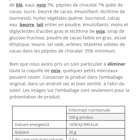
de
blé
, eau),
noix
7
%, pépites de chocolat
7
% (pâte de
cacao, sucre, beurre de cacao, émulsifiant: lécithine de
tournesol), huiles végétales (palme, tournesol, colza),
eau,
beurre
,
lait
entier en poudre, émulsifiants: mono et
diglycérides d'acides gras et lécithine de
soja
, sirop de
glucose-fructose, poudre de cacao faible en gras, alcool
éthylique, levure, sel iodé, arômes. Matières solides de
cacao dans les pépites de chocolat: 35% minimum.
Bien que nous avons pris un soin particulier à
éliminer
toute la coquille de
noix,
quelques petits morceaux
peuvent rester. Conserver le produit dans l'emballage
original, dans un endroit sec et bien ventilé, à l'abri du
soleil. Les imáges sur l'emballage sont seulement pour la
présentation de produit.
Informații nutriționale
100 g produs
Valoare energetică
1658 kJ/396 kcal
Grăsimi
20 g
din care acizi grași saturați
7.0 g