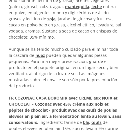
emulsionante: lecitina de girasol), aceites vegetales
(palma, girasol, colza), agua,
mantequilla
,
leche
entera
en polvo, emulgentes: mono y diglicéridos de ácidos
grasos y lecitina de
soja
, jarabe de glucosa y fructosa,
cacao en polvo bajo en grasa, alcohol etílico, levadura, sal
yodada, aromas. Sustancia seca de cacao en chispas de
chocolate: 35% mínimo.
Aunque se ha tenido mucho cuidado para eliminar toda
la cáscara de
nuez
pueden quedar algunas piezas
pequeñas. Para una mejor preservación, guarde el
producto en el paquete original, en un lugar seco y bien
ventilado, al abrigo de la luz de sol. Las imágenes
mostradas sobre el envase son sólo por la presentación
del producto.
FR COZONAC CASA BOROMIR avec CRÈME aux NOIX et
CHOCOLAT - Cozonac avec 45% crème aux noix et
pépites de chocolat - produit avec des œufs de poules
élevées en plein air, à fermentation lente au levain, sans
conservateurs.
Ingrédients: farine de
blé
,
œufs
de
poules élevées en plein air 15%, sucre, levain
9
% (farine