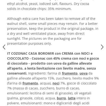
Horeca
ethyl alcohol, yeast, iodized salt, flavours. Dry cocoa
Faina Profesionala
solids in chocolate chips: 35% minimum.
Fursecuri vrac
Although extra care has been taken to remove all of the
Congelate brutarie
walnut shell, some small pieces may remain. For a better
Cadouri
preservation, keep the product in the original package, in
Pachete Cadou
a dry and well ventilated place, away from direct
sunlight. The pictures on the packaging are for
Cozonac Wine Collection
presentation purposes only.
Vinuri Casa Isarescu
Accesorii Boromir
IT COZONAC CASA BOROMIR con CREMA con NOCI e
Dulciurile Feleacul
CIOCCOLATO - Cozonac con 45% crema con noci e gocce
di cioccolato - prodotto con uova da galline allevate
Glucoza
all’aperto, a lenta lievitazione con lievito madre, senza
Halva
conservanti.
Ingredienti: farina di
frumento
,
uova
da
Nuga
galline allevate all’aperto 15%, zucchero, lievito madre 9%
(farina di
frumento
, acqua),
noci
7%, gocce di cioccolato
Rahat
7% (massa di cacao, zucchero, burro di cacao,
emulsionanti: lecitina di semi di girasole), oli vegetali
(palma, girasole, colza), acqua,
burro
,
latte
intero in
polvere, emulsionanti: mono e digliceridi degli acidi