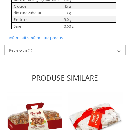
Glucide
45 g
din care zaharuri
19 g
Proteine
9.0 g
Sare
0.60 g
Informatii conformitate produs
Review-uri
(1)
PRODUSE SIMILARE