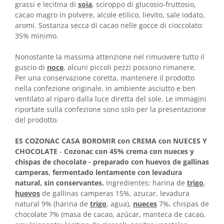
grassi e lecitina di
soia
, sciroppo di glucosio-fruttosio,
cacao magro in polvere, alcole etilico, lievito, sale iodato,
aromi. Sostanza secca di cacao nelle gocce di cioccolato:
35% minimo.
Nonostante la massima attenzione nel rimuovere tutto il
guscio di
noce
, alcuni piccoli pezzi possono rimanere.
Per una conservazione coretta, mantenere il prodotto
nella confezione originale, in ambiente asciutto e ben
ventilato al riparo dalla luce diretta del sole. Le immagini
riportate sulla confezione sono solo per la presentazione
del prodotto.
ES COZONAC CASA BOROMIR con CREMA con NUECES Y
CHOCOLATE
-
Cozonac con 45% crema con nueces y
chispas de chocolate - preparado con huevos de gallinas
camperas, fermentado lentamente con levadura
natural, sin conservantes.
Ingredientes: harina de
trigo
,
huevos
de gallinas camperas 15%, azucar, levadura
natural 9% (harina de
trigo
, agua),
nueces
7%, chispas de
chocolate 7% (masa de cacao, azúcar, manteca de cacao,