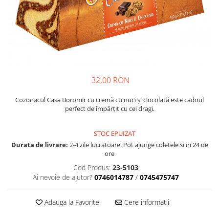
Cozo-Bun
Cozonac Cadou
Cozonac cu Unt
Cozonac Royal
Cozonac Mos Craciun
Cozonac Duofino
32,00 RON
Cozonac Imperial
Cofetarie
Cozonacul Casa Boromir cu cremă cu nuci și ciocolată este cadoul
perfect de împărțit cu cei dragi.
Ciocolata
Salam de biscuiti
STOC EPUIZAT
Fursecuri
Durata de livrare:
2-4 zile lucratoare. Pot ajunge coletele si in 24 de
Creme tartinabile
ore
Prajituri artizanale
Cod Produs:
23-5103
Fursecuri cu unt
Ai nevoie de ajutor?
0746014787
/
0745475747
Chec
Chec cu iaurt
Adauga la Favorite
Cere informatii
Chec Ciocco