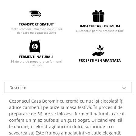
Chec Glasat
Checurile Royal
Prajituri
TRANSPORT GRATUIT
IMPACHETARE PREMIUM
Pentru comenzi mai mari de 200 lei,
Prajituri Fabrica de Amandine
Cu atentie pentru produsele tale
dar care nu depasesc 20kg
Prajituri nuci
Rulade
Prajitura ingerilor
FERMENTI NATURALI
PROSPETIME GARANTATA
Prajituri Red Collection
36 de ore de preparare cu fermenti
naturali
Prajituri cu fructe
Prajituri cafea
Prajituri de Craciun
Descriere
Torturi ambalate
Cozonacul Casa Boromir cu cremă cu nuci și ciocolată îți
Chec mini
aduce zâmbetul pe buze la masa festivă. În procesul de
Torti
preparare de 36 ore se folosesc fermenți naturali, care îi
Foietaje
conferă un miez pufos și un gust bogat. Oricând vrei să
le dăruiești celor dragi bucurii dulci, surprinde-i cu
Biscuiti
savoarea sa. Este frumos ambalat într-o cutie elegantă,