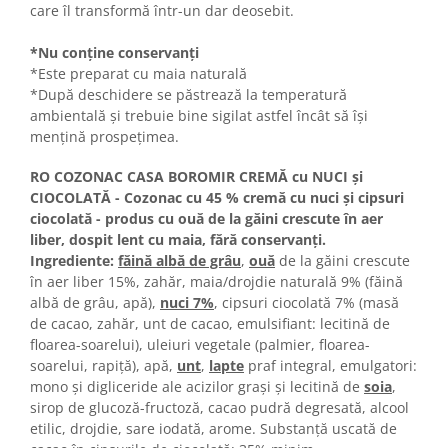
Turta dulce
care îl transformă într-un dar deosebit.
Turta dulce cu nuci
*Nu conține conservanți
Turta dulce de Sibiu
*Este preparat cu maia naturală
Turta dulce cu miere
*După deschidere se păstrează la temperatură
Croissant
ambientală și trebuie bine sigilat astfel încât să își
mențină prospețimea.
Croissant Duofino
Croissant cu maia
RO COZONAC CASA BOROMIR CREMĂ cu NUCI şi
Cornulete
CIOCOLATĂ - Cozonac cu 45 % cremă cu nuci şi cipsuri
ciocolată - produs cu ouă de la găini crescute în aer
Boromele
liber, dospit lent cu maia, fără conservanți.
Cornulete fragede
Ingrediente:
făină albă de grâu
,
ouă
de la găini crescute
Pasca
în aer liber 15%, zahăr, maia/drojdie naturală 9% (făină
albă de grâu, apă),
nuci 7%
, cipsuri ciocolată 7% (masă
Pasca Fresh
de cacao, zahăr, unt de cacao, emulsifiant: lecitină de
Cereale
floarea-soarelui), uleiuri vegetale (palmier, floarea-
soarelui, rapiţă), apă,
unt
,
lapte
praf integral, emulgatori:
Paine
mono și digliceride ale acizilor grași și lecitină de
soia
,
Paine ambalata
sirop de glucoză-fructoză, cacao pudră degresată, alcool
Chifle
etilic, drojdie, sare iodată, arome. Substanță uscată de