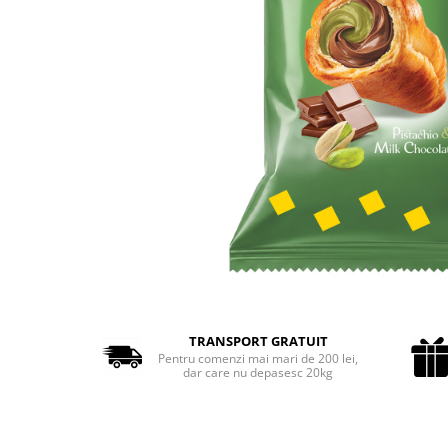
Cozo-Bun
Cozonac Cadou
Cozonac cu Unt
Cozonac Royal
Cozonac Mos Craciun
Cozonac Duofino
Cozonac Imperial
Cofetarie
Ciocolata
Salam de biscuiti
Fursecuri
Creme tartinabile
Prajituri artizanale
TRANSPORT GRATUIT
Fursecuri cu unt
Pentru comenzi mai mari de 200 lei,
dar care nu depasesc 20kg
Chec
Chec cu iaurt
Chec Ciocco