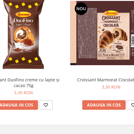
NOU
ant DuoFino creme cu lapte și
Croissant Marmorat Ciocola
cacao 75g
3,30 RON
3,30 RON
ADAUGA IN COS
ADAUGA IN COS