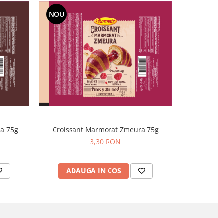
NOU
ta 75g
Croissant Marmorat Zmeura 75g
3,30 RON
ADAUGA IN COS