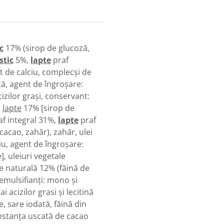
ic
17% (sirop de glucoză,
istic
5%,
lapte
praf
t de calciu, complecși de
ată, agent de îngroșare:
cizilor grași, conservant:
ă
lapte
17% [sirop de
f integral 31%,
lapte
praf
acao, zahăr), zahăr, ulei
iu, agent de îngroșare:
, uleiuri vegetale
ie naturală 12% (făină de
 emulsifianți: mono și
ai acizilor grasi și lecitină
ie, sare iodată, făină din
Substanța uscată de cacao