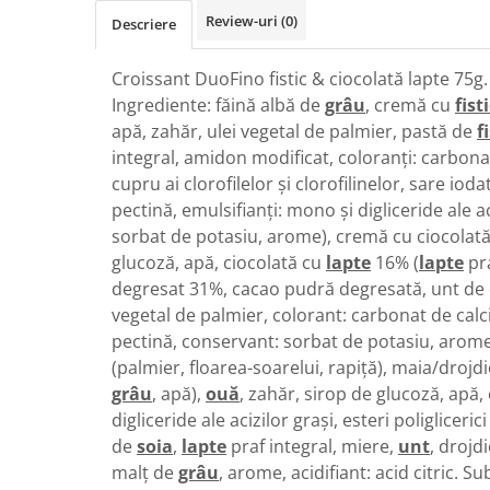
Chec Glasat
Review-uri
(0)
Descriere
Checurile Royal
Prajituri
Croissant DuoFino fistic & ciocolată lapte 75g.
Ingrediente: făină albă de
grâu
, cremă cu
fist
Prajituri Fabrica de Amandine
apă, zahăr, ulei vegetal de palmier, pastă de
f
Prajituri nuci
integral, amidon modificat, coloranți: carbona
Rulade
cupru ai clorofilelor și clorofilinelor, sare iod
Prajitura ingerilor
pectină, emulsifianți: mono și digliceride ale a
Prajituri Red Collection
sorbat de potasiu, arome), cremă cu ciocolat
Prajituri cu fructe
glucoză, apă, ciocolată cu
lapte
16% (
lapte
pra
Prajituri cafea
degresat 31%, cacao pudră degresată, unt de c
Prajituri de Craciun
vegetal de palmier, colorant: carbonat de calc
Torturi ambalate
pectină, conservant: sorbat de potasiu, arome]
Chec mini
(palmier, floarea-soarelui, rapiță), maia/drojd
grâu
, apă),
ouă
, zahăr, sirop de glucoză, apă,
Torti
digliceride ale acizilor grași, esteri poliglicerici 
Foietaje
de
soia
,
lapte
praf integral, miere,
unt
, drojd
Biscuiti
malț de
grâu
, arome, acidifiant: acid citric. 