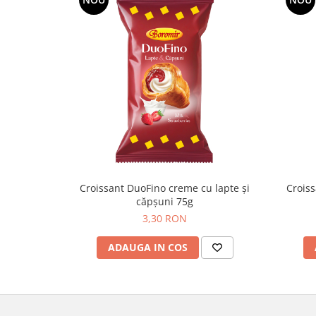
Colaci festivi
Snack-uri sărate
Covrigi cu ulei de masline
Covrigi de Buzau
Grisine
Crochete
Produse de gătit
Faina
Arpacas si pesmet
Malai
Croissant DuoFino creme cu lapte și
Croiss
căpșuni 75g
Produse congelate
3,30 RON
Panificatie congelata
Patiserie congelata
ADAUGA IN COS
Pizza congelata
Baton Cookie congelat
Cheesecake congelat