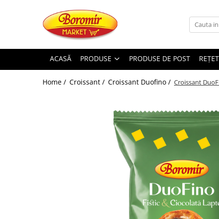
PRODUSE
Noutati
ACASĂ
PRODUSE
PRODUSE DE POST
REȚET
Produse de post
Home /
Croissant /
Croissant Duofino /
Croissant DuoFi
Cozonac
Cozonac Cremos
Cozonac Insiropat
Cozonac Exotic
Cozonac Creme
Cozonac Traditional
Cozonac Casa Boromir
Cozonac Pricomigdala
Cozonac Magnum
Cozonac Vegan (de post)
Cozonac Collection