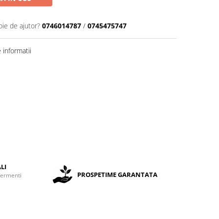
oie de ajutor?
0746014787
/
0745475747
informatii
LI
PROSPETIME GARANTATA
fermenti