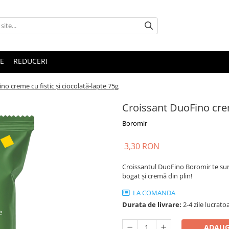
E
REDUCERI
no creme cu fistic și ciocolată-lapte 75g
Croissant DuoFino crem
Boromir
3,30 RON
Croissantul DuoFino Boromir te surp
bogat și cremă din plin!
LA COMANDA
Durata de livrare:
2-4 zile lucrato
ADAUG