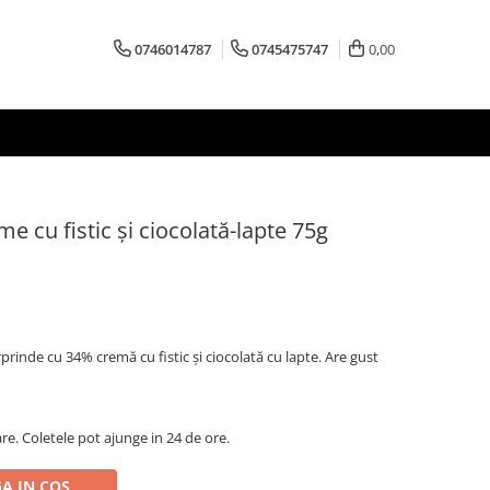
0746014787
0745475747
0,00
e cu fistic și ciocolată-lapte 75g
rinde cu 34% cremă cu fistic și ciocolată cu lapte. Are gust
are. Coletele pot ajunge in 24 de ore.
A IN COS