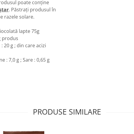
rodusul poate conține
tar
. Păstraţi produsul în
de razele solare.
iocolată lapte 75g
 g produs
: 20 g ; din care acizi
e : 7,0 g ; Sare : 0,65 g
PRODUSE SIMILARE