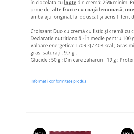
Turta dulce
în ciocolata cu
lapte
din cremă: 25% minim. P
urme de:
alte fructe cu coajă lemnoasă
,
muș
Turta dulce cu nuci
ambalajul original, la loc uscat şi aerisit, ferit 
Turta dulce de Sibiu
Turta dulce cu miere
Croissant Duo cu cremă cu fistic și cremă cu c
Croissant
Declarație nutrițională - În medie pentru 100
Croissant Duofino
Valoare energetică: 1709 kJ / 408 kcal ; Grăsimi 
Croissant cu maia
graşi saturaţi : 9,7 g ;
Cornulete
Glucide : 50 g ; Din care zaharuri : 19 g ; Protein
Boromele
Cornulete fragede
Informatii conformitate produs
Pasca
Pasca Fresh
Cereale
Paine
Paine ambalata
Chifle
NOU
NOU