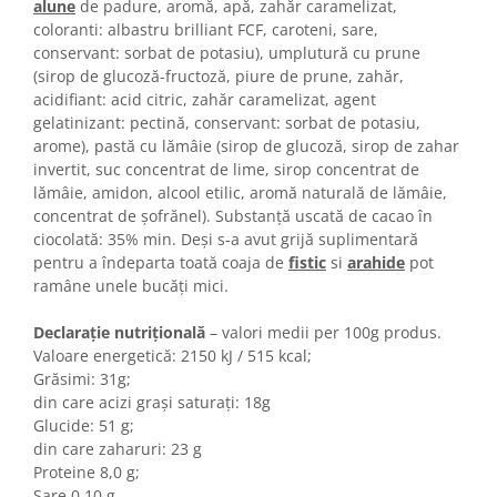
Colaci festivi
alune
de padure, aromă, apă, zahăr caramelizat,
coloranti: albastru brilliant FCF, caroteni, sare,
Snack-uri sărate
conservant: sorbat de potasiu), umplutură cu prune
Covrigi cu ulei de masline
(sirop de glucoză-fructoză, piure de prune, zahăr,
Covrigi de Buzau
acidifiant: acid citric, zahăr caramelizat, agent
gelatinizant: pectină, conservant: sorbat de potasiu,
Grisine
arome), pastă cu lămâie (sirop de glucoză, sirop de zahar
Crochete
invertit, suc concentrat de lime, sirop concentrat de
Produse de gătit
lămâie, amidon, alcool etilic, aromă naturală de lămâie,
Faina
concentrat de șofrănel). Substanță uscată de cacao în
ciocolată: 35% min. Deși s-a avut grijă suplimentară
Arpacas si pesmet
pentru a îndeparta toată coaja de
fistic
si
arahide
pot
Malai
ramâne unele bucăți mici.
Produse congelate
Declarație nutrițională
– valori medii per 100g produs.
Panificatie congelata
Valoare energetică: 2150 kJ / 515 kcal;
Grăsimi: 31g;
Patiserie congelata
din care acizi grași saturați: 18g
Pizza congelata
Glucide: 51 g;
Baton Cookie congelat
din care zaharuri: 23 g
Cheesecake congelat
Proteine 8,0 g;
Sare 0,10 g.