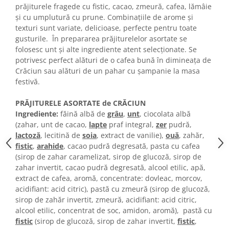
Turta dulce
prăjiturele fragede cu fistic, cacao, zmeură, cafea, lămâie
și cu umplutură cu prune. Combinațiile de arome și
Turta dulce cu nuci
texturi sunt variate, delicioase, perfecte pentru toate
Turta dulce de Sibiu
gusturile. În prepararea prăjiturelelor asortate se
Turta dulce cu miere
folosesc unt și alte ingrediente atent selecționate. Se
Croissant
potrivesc perfect alături de o cafea bună în dimineața de
Crăciun sau alături de un pahar cu șampanie la masa
Croissant Duofino
festivă.
Croissant cu maia
Cornulete
PRĂJITURELE ASORTATE de CRĂCIUN
Ingrediente:
făină albă de
grâu
,
unt
, ciocolata albă
Boromele
(zahar, unt de cacao,
lapte
praf integral,
zer
pudră,
Cornulete fragede
lactoză
, lecitină de
soia
, extract de vanilie),
ouă
, zahăr,
Pasca
fistic
,
arahide
, cacao pudră degresată, pasta cu cafea
(sirop de zahar caramelizat, sirop de glucoză, sirop de
Pasca Fresh
zahar invertit, cacao pudră degresată, alcool etilic, apă,
Cereale
extract de cafea, aromă, concentrate: dovleac, morcov,
Paine
acidifiant: acid citric), pastă cu zmeură (sirop de glucoză,
sirop de zahăr invertit, zmeură, acidifiant: acid citric,
Paine ambalata
alcool etilic, concentrat de soc, amidon, aromă), pastă cu
Chifle
fistic
(sirop de glucoză, sirop de zahar invertit,
fistic
,