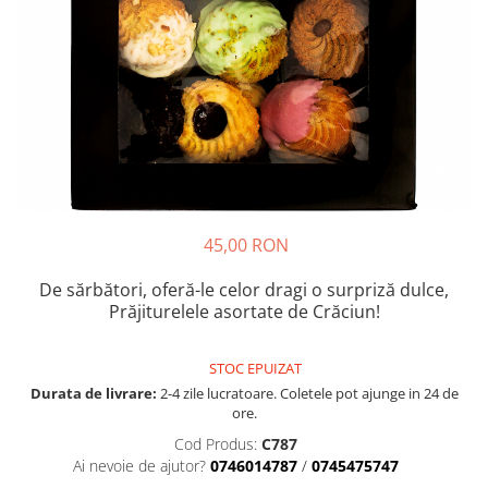
Cozo-Bun
Cozonac Cadou
Cozonac cu Unt
Cozonac Royal
Cozonac Mos Craciun
Cozonac Duofino
Cozonac Imperial
Cofetarie
45,00 RON
Ciocolata
Salam de biscuiti
De sărbători, oferă-le celor dragi o surpriză dulce,
Fursecuri
Prăjiturelele asortate de Crăciun!
Creme tartinabile
Prajituri artizanale
STOC EPUIZAT
Fursecuri cu unt
Durata de livrare:
2-4 zile lucratoare. Coletele pot ajunge in 24 de
ore.
Chec
Cod Produs:
C787
Chec cu iaurt
Ai nevoie de ajutor?
0746014787
/
0745475747
Chec Ciocco