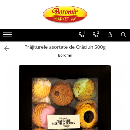
PRODUSE
Noutati
1
2
Produse de post
Prăjiturele asortate de Crăciun 500g
Cozonac
Boromir
Cozonac Cremos
Cozonac Insiropat
Cozonac Exotic
Cozonac Creme
Cozonac Traditional
Cozonac Casa Boromir
Cozonac Pricomigdala
Cozonac Magnum
Cozonac Vegan (de post)
Cozonac Collection