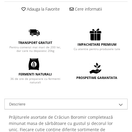
Chec Glasat
Adauga la Favorite
Cere informatii
Checurile Royal
Prajituri
Prajituri Fabrica de Amandine
Prajituri nuci
TRANSPORT GRATUIT
Rulade
IMPACHETARE PREMIUM
Pentru comenzi mai mari de 200 lei,
Cu atentie pentru produsele tale
dar care nu depasesc 20kg
Prajitura ingerilor
Prajituri Red Collection
Prajituri cu fructe
FERMENTI NATURALI
Prajituri cafea
PROSPETIME GARANTATA
36 de ore de preparare cu fermenti
Prajituri de Craciun
naturali
Torturi ambalate
Chec mini
Descriere
Torti
Foietaje
Prăjiturele asortate de Crăciun Boromir completează
minunat masa de sărbătoare cu gustul și decorul lor
Biscuiti
unic. Fiecare cutie conține diferite sortimente de