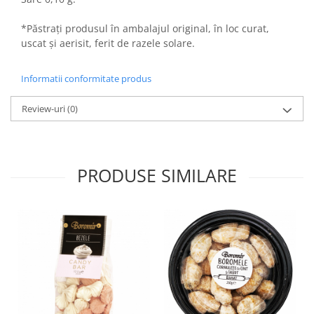
Horeca
Faina Profesionala
*Păstrați produsul în ambalajul original, în loc curat,
Fursecuri vrac
uscat și aerisit, ferit de razele solare.
Congelate brutarie
Cadouri
Informatii conformitate produs
Pachete Cadou
Review-uri
(0)
Cozonac Wine Collection
Vinuri Casa Isarescu
Accesorii Boromir
PRODUSE SIMILARE
Dulciurile Feleacul
Glucoza
Halva
Nuga
Rahat