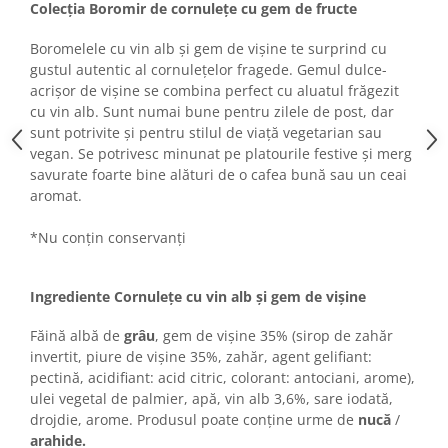
Turta dulce
Colecția Boromir de cornulețe cu gem de fructe
Turta dulce cu nuci
Boromelele cu vin alb și gem de vișine te surprind cu
Turta dulce de Sibiu
gustul autentic al cornulețelor fragede. Gemul dulce-
Turta dulce cu miere
acrișor de vișine se combina perfect cu aluatul frăgezit
cu vin alb. Sunt numai bune pentru zilele de post, dar
Croissant
sunt potrivite și pentru stilul de viață vegetarian sau
Croissant Duofino
vegan. Se potrivesc minunat pe platourile festive și merg
Croissant cu maia
savurate foarte bine alături de o cafea bună sau un ceai
aromat.
Cornulete
Boromele
*Nu conțin conservanți
Cornulete fragede
Pasca
Ingrediente Cornulețe cu vin alb și gem de vișine
Pasca Fresh
Făină albă de
grâu
, gem de vișine 35% (sirop de zahăr
Cereale
invertit, piure de vișine 35%, zahăr, agent gelifiant:
Paine
pectină, acidifiant: acid citric, colorant: antociani, arome),
Paine ambalata
ulei vegetal de palmier, apă, vin alb 3,6%, sare iodată,
drojdie, arome. Produsul poate conține urme de
nucă
/
Chifle
arahide.