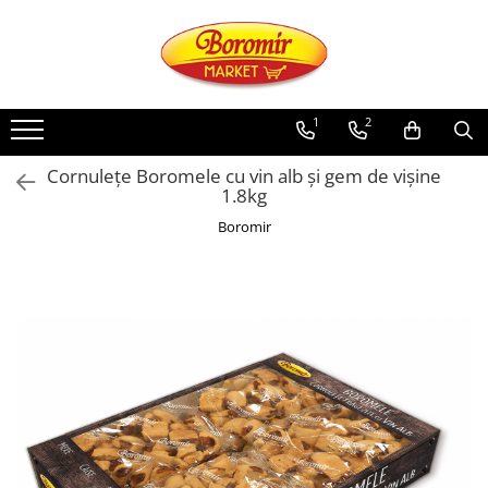
PRODUSE
Noutati
1
2
Produse de post
Cornulețe Boromele cu vin alb și gem de vișine
Cozonac
1.8kg
Cozonac Cremos
Boromir
Cozonac Insiropat
Cozonac Exotic
Cozonac Creme
Cozonac Traditional
Cozonac Casa Boromir
Cozonac Pricomigdala
Cozonac Magnum
Cozonac Vegan (de post)
Cozonac Collection