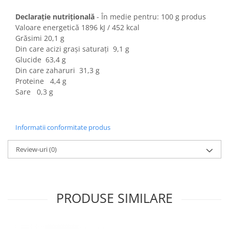
Colaci festivi
Snack-uri sărate
Declarație nutrițională
- În medie pentru: 100 g produs
Valoare energetică 1896 kJ / 452 kcal
Covrigi cu ulei de masline
Grăsimi 20,1 g
Covrigi de Buzau
Din care acizi grași saturați 9,1 g
Grisine
Glucide 63,4 g
Crochete
Din care zaharuri 31,3 g
Proteine 4,4 g
Produse de gătit
Sare 0,3 g
Faina
Arpacas si pesmet
Informatii conformitate produs
Malai
Produse congelate
Review-uri
(0)
Panificatie congelata
Patiserie congelata
Pizza congelata
PRODUSE SIMILARE
Baton Cookie congelat
Cheesecake congelat