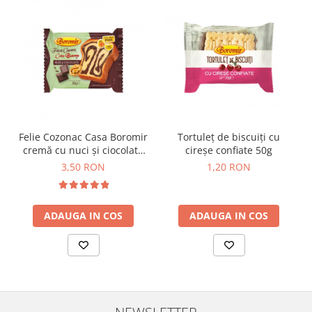
Horeca
Faina Profesionala
Fursecuri vrac
Congelate brutarie
Cadouri
Pachete Cadou
Cozonac Wine Collection
Vinuri Casa Isarescu
Felie Cozonac Casa Boromir
Tortuleț de biscuiți cu
cremă cu nuci și ciocolată
cireșe confiate 50g
Accesorii Boromir
80g
3,50 RON
1,20 RON
Dulciurile Feleacul
Glucoza
Halva
ADAUGA IN COS
ADAUGA IN COS
Nuga
Rahat