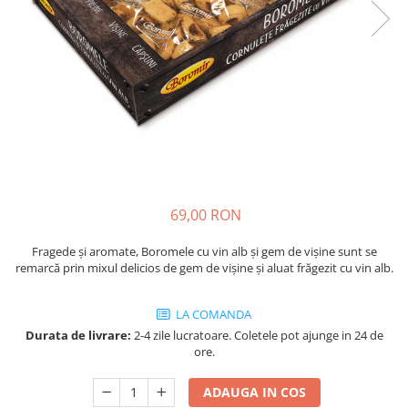
Cozo-Bun
Cozonac Cadou
Cozonac cu Unt
Cozonac Royal
Cozonac Mos Craciun
Cozonac Duofino
Cozonac Imperial
Cofetarie
Ciocolata
69,00 RON
Salam de biscuiti
Fragede și aromate, Boromele cu vin alb și gem de vișine sunt se
Fursecuri
remarcă prin mixul delicios de gem de vișine și aluat frăgezit cu vin alb.
Creme tartinabile
Prajituri artizanale
LA COMANDA
Fursecuri cu unt
Durata de livrare:
2-4 zile lucratoare. Coletele pot ajunge in 24 de
Chec
ore.
Chec cu iaurt
ADAUGA IN COS
Chec Ciocco