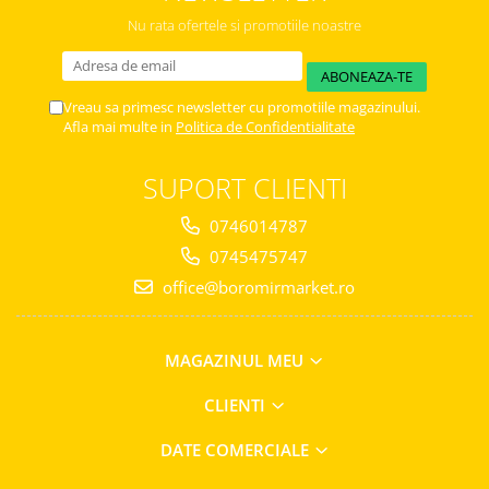
Chec Glasat
Nu rata ofertele si promotiile noastre
Checurile Royal
Prajituri
Vreau sa primesc newsletter cu promotiile magazinului.
Prajituri Fabrica de Amandine
Afla mai multe in
Politica de Confidentialitate
Prajituri nuci
Rulade
SUPORT CLIENTI
Prajitura ingerilor
Prajituri Red Collection
0746014787
Prajituri cu fructe
0745475747
Prajituri cafea
office@boromirmarket.ro
Prajituri de Craciun
Torturi ambalate
MAGAZINUL MEU
Chec mini
Torti
CLIENTI
Foietaje
DATE COMERCIALE
Biscuiti