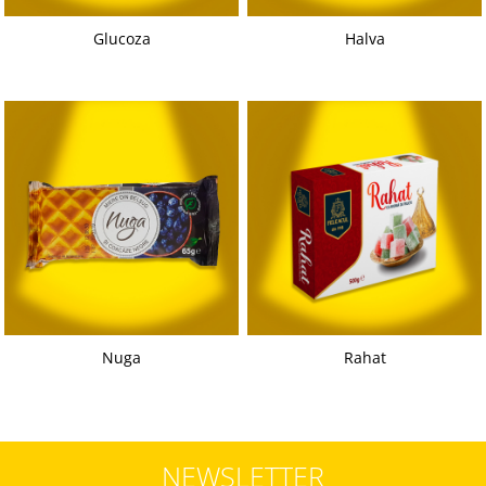
Cozo-Bun
Glucoza
Halva
Cozonac Cadou
Cozonac cu Unt
Cozonac Royal
Cozonac Mos Craciun
Cozonac Duofino
Cozonac Imperial
Cofetarie
Ciocolata
Salam de biscuiti
Fursecuri
Creme tartinabile
Prajituri artizanale
Nuga
Rahat
Fursecuri cu unt
Chec
Chec cu iaurt
NEWSLETTER
Chec Ciocco