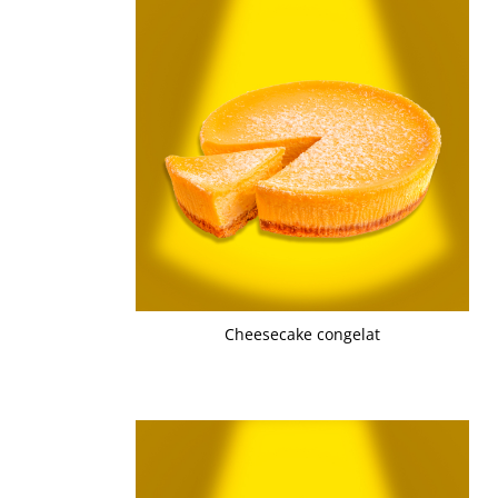
Cozo-Bun
Cozonac Cadou
Cozonac cu Unt
Cozonac Royal
Cozonac Mos Craciun
Cozonac Duofino
Cozonac Imperial
Cofetarie
Ciocolata
Salam de biscuiti
Fursecuri
Cheesecake congelat
Creme tartinabile
Prajituri artizanale
Fursecuri cu unt
Chec
Chec cu iaurt
Chec Ciocco