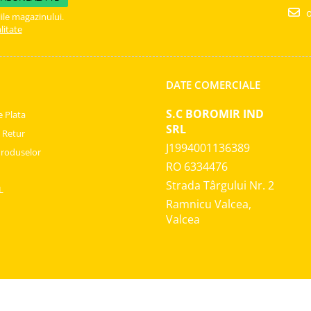
o
ile magazinului.
litate
DATE COMERCIALE
S.C BOROMIR IND
 Plata
SRL
e Retur
J1994001136389
Produselor
RO 6334476
Strada Târgului Nr. 2
L
Ramnicu Valcea,
Valcea