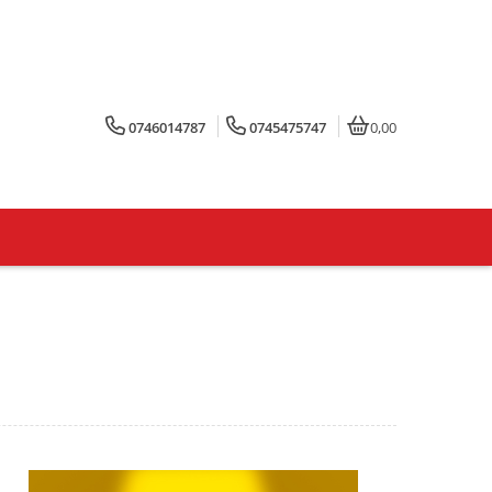
0746014787
0745475747
0,00