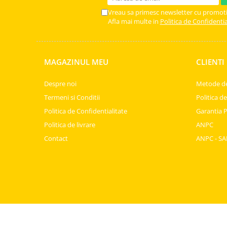
Turta dulce
Vreau sa primesc newsletter cu promoti
Turta dulce cu nuci
Afla mai multe in
Politica de Confidentia
Turta dulce de Sibiu
Turta dulce cu miere
Croissant
MAGAZINUL MEU
CLIENTI
Croissant Duofino
Despre noi
Metode de
Croissant cu maia
Termeni si Conditii
Politica d
Cornulete
Politica de Confidentialitate
Garantia 
Boromele
Politica de livrare
ANPC
Cornulete fragede
Contact
ANPC - SA
Pasca
Pasca Fresh
Cereale
Paine
Paine ambalata
Chifle