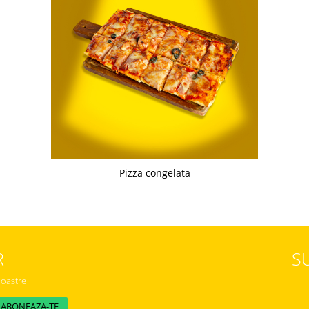
Pizza congelata
R
S
noastre