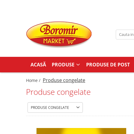
PRODUSE
Noutati
Produse de post
Cozonac
Cozonac Cremos
ACASĂ
PRODUSE
PRODUSE DE POST
Cozonac Insiropat
Cozonac Exotic
Produse congelate
Home /
Cozonac Creme
Produse congelate
Cozonac Traditional
Cozonac Casa Boromir
Cozonac Pricomigdala
PRODUSE CONGELATE
Cozonac Magnum
Cozonac Vegan (de post)
Cozonac Collection