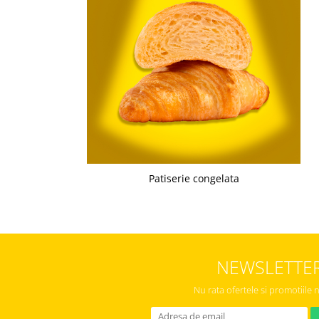
Chec Glasat
Checurile Royal
Prajituri
Prajituri Fabrica de Amandine
Prajituri nuci
Rulade
Prajitura ingerilor
Prajituri Red Collection
Prajituri cu fructe
Patiserie congelata
Prajituri cafea
Prajituri de Craciun
Torturi ambalate
Chec mini
Torti
NEWSLETTE
Foietaje
Nu rata ofertele si promotiile 
Biscuiti