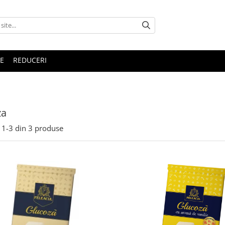
E
REDUCERI
za
1-
3
din
3
produse