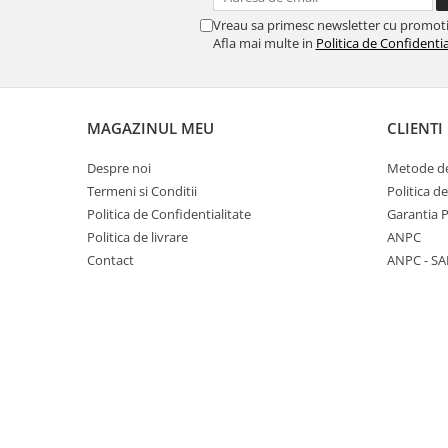
Chec Glasat
Vreau sa primesc newsletter cu promoti
Checurile Royal
Afla mai multe in
Politica de Confidentia
Prajituri
Prajituri Fabrica de Amandine
Prajituri nuci
MAGAZINUL MEU
CLIENTI
Rulade
Despre noi
Metode de
Prajitura ingerilor
Termeni si Conditii
Politica d
Prajituri Red Collection
Politica de Confidentialitate
Garantia 
Prajituri cu fructe
Politica de livrare
ANPC
Prajituri cafea
Contact
ANPC - SA
Prajituri de Craciun
Torturi ambalate
Chec mini
Torti
Foietaje
Biscuiti