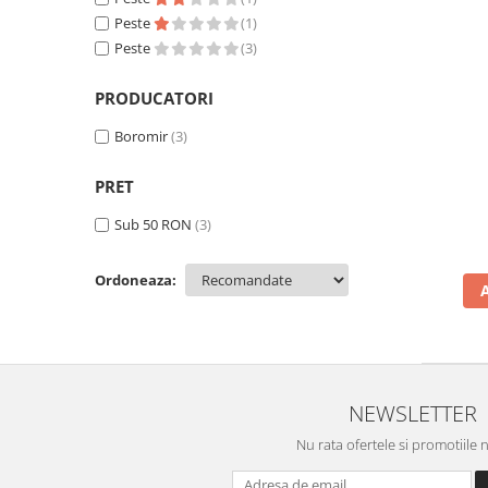
Cozo-Bun
Peste
(1)
Cozonac Cadou
Peste
(3)
Cozonac cu Unt
PRODUCATORI
Cozonac Royal
Cozonac Mos Craciun
Boromir
(3)
Cozonac Duofino
Cozonac Imperial
PRET
Cofetarie
Sub 50 RON
(3)
Ciocolata
Salam de biscuiti
Ordoneaza:
Fursecuri
Creme tartinabile
Prajituri artizanale
Fursecuri cu unt
NEWSLETTER
Chec
Nu rata ofertele si promotiile 
Chec cu iaurt
Chec Ciocco