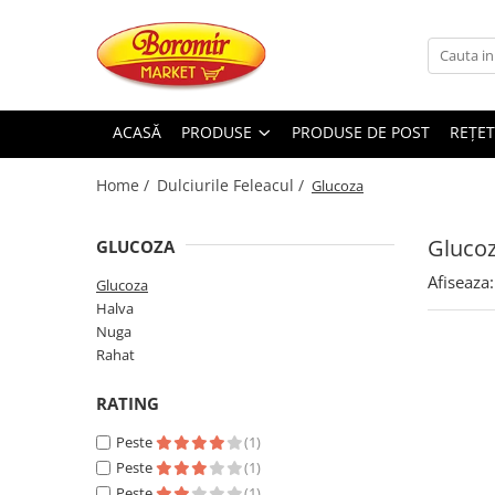
PRODUSE
Noutati
ACASĂ
PRODUSE
PRODUSE DE POST
REȚET
Produse de post
Home /
Dulciurile Feleacul /
Glucoza
Cozonac
Cozonac Cremos
Gluco
GLUCOZA
Cozonac Insiropat
Cozonac Exotic
Afiseaza:
Glucoza
Cozonac Creme
Halva
Nuga
Cozonac Traditional
Rahat
Cozonac Casa Boromir
Cozonac Pricomigdala
RATING
Cozonac Magnum
Peste
(1)
Cozonac Vegan (de post)
Peste
(1)
Cozonac Collection
Peste
(1)