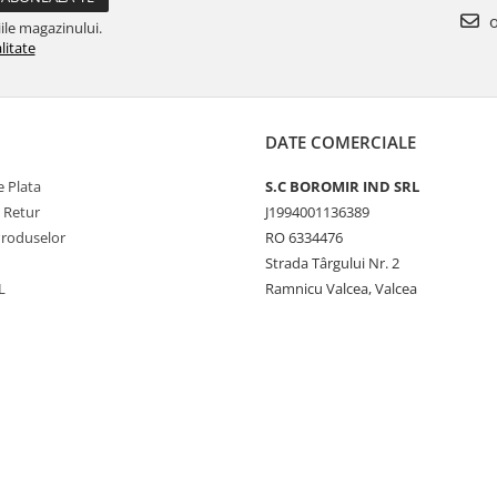
o
ile magazinului.
litate
DATE COMERCIALE
 Plata
S.C BOROMIR IND SRL
e Retur
J1994001136389
Produselor
RO 6334476
Strada Târgului Nr. 2
L
Ramnicu Valcea, Valcea