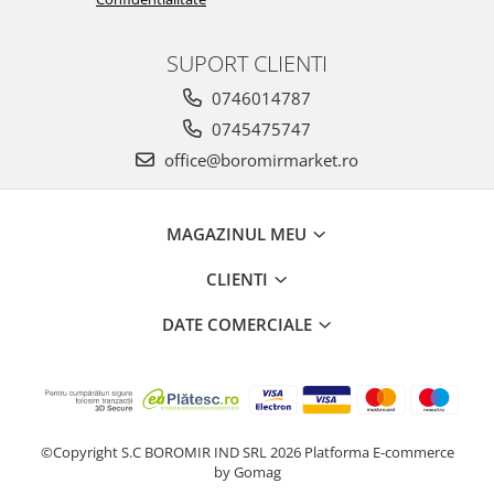
Chec Glasat
Checurile Royal
SUPORT CLIENTI
Prajituri
0746014787
Prajituri Fabrica de Amandine
0745475747
Prajituri nuci
office@boromirmarket.ro
Rulade
Prajitura ingerilor
Prajituri Red Collection
MAGAZINUL MEU
Prajituri cu fructe
CLIENTI
Prajituri cafea
Prajituri de Craciun
DATE COMERCIALE
Torturi ambalate
Chec mini
Torti
Foietaje
©Copyright S.C BOROMIR IND SRL 2026
Platforma E-commerce
Biscuiti
by Gomag