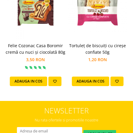
Horeca
Faina Profesionala
Fursecuri vrac
Congelate brutarie
Cadouri
Pachete Cadou
Felie Cozonac Casa Boromir
Tortuleț de biscuiți cu cireșe
T
Cozonac Wine Collection
cremă cu nuci și ciocolată 80g
confiate 50g
Vinuri Casa Isarescu
3,50 RON
1,20 RON
Accesorii Boromir
Dulciurile Feleacul
ADAUGA IN COS
ADAUGA IN COS
Glucoza
Halva
Nuga
Rahat
NEWSLETTER
Nu rata ofertele si promotiile noastre