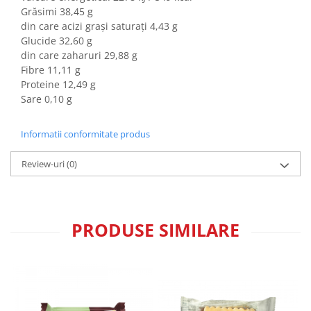
Colaci festivi
Grăsimi 38,45 g
Snack-uri sărate
din care acizi grași saturați 4,43 g
Glucide 32,60 g
Covrigi cu ulei de masline
din care zaharuri 29,88 g
Covrigi de Buzau
Fibre 11,11 g
Grisine
Proteine 12,49 g
Crochete
Sare 0,10 g
Produse de gătit
Informatii conformitate produs
Faina
Arpacas si pesmet
Review-uri
(0)
Malai
Produse congelate
Panificatie congelata
PRODUSE SIMILARE
Patiserie congelata
Pizza congelata
Baton Cookie congelat
Cheesecake congelat