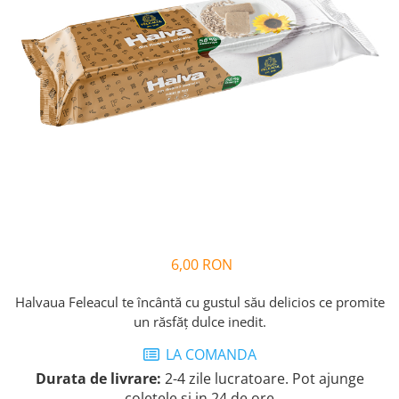
Cozo-Bun
Cozonac Cadou
Cozonac cu Unt
Cozonac Royal
Cozonac Mos Craciun
Cozonac Duofino
Cozonac Imperial
Cofetarie
Ciocolata
Salam de biscuiti
Fursecuri
6,00 RON
Creme tartinabile
Prajituri artizanale
Halvaua Feleacul te încântă cu gustul său delicios ce promite
Fursecuri cu unt
un răsfăț dulce inedit.
Chec
LA COMANDA
Chec cu iaurt
Durata de livrare:
2-4 zile lucratoare. Pot ajunge
Chec Ciocco
coletele si in 24 de ore