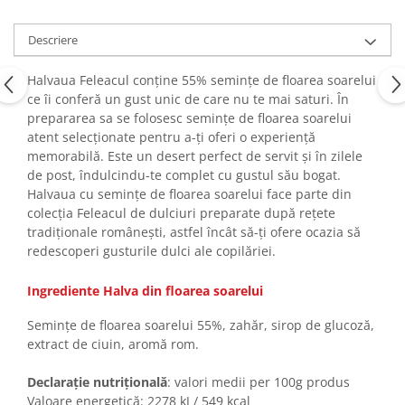
Turta dulce
Turta dulce cu nuci
Descriere
Turta dulce de Sibiu
Turta dulce cu miere
Halvaua Feleacul conține 55% semințe de floarea soarelui
ce îi conferă un gust unic de care nu te mai saturi. În
Croissant
prepararea sa se folosesc semințe de floarea soarelui
Croissant Duofino
atent selecționate pentru a-ți oferi o experiență
Croissant cu maia
memorabilă. Este un desert perfect de servit și în zilele
de post, îndulcindu-te complet cu gustul său bogat.
Cornulete
Halvaua cu semințe de floarea soarelui face parte din
Boromele
colecția Feleacul de dulciuri preparate după rețete
Cornulete fragede
tradiționale românești, astfel încât să-ți ofere ocazia să
redescoperi gusturile dulci ale copilăriei.
Pasca
Pasca Fresh
Ingrediente Halva din floarea soarelui
Cereale
Semințe de floarea soarelui 55%, zahăr, sirop de glucoză,
Paine
extract de ciuin, aromă rom.
Paine ambalata
Declarație nutrițională
: valori medii per 100g produs
Chifle
Valoare energetică: 2278 kJ / 549 kcal