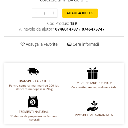
Chec Glasat
Checurile Royal
ADAUGA IN COS
Prajituri
Cod Produs:
159
Prajituri Fabrica de Amandine
Ai nevoie de ajutor?
0746014787
/
0745475747
Prajituri nuci
Rulade
Adauga la Favorite
Cere informatii
Prajitura ingerilor
Prajituri Red Collection
Prajituri cu fructe
Prajituri cafea
Prajituri de Craciun
TRANSPORT GRATUIT
IMPACHETARE PREMIUM
Pentru comenzi mai mari de 200 lei,
Torturi ambalate
Cu atentie pentru produsele tale
dar care nu depasesc 20kg
Chec mini
Torti
Foietaje
FERMENTI NATURALI
PROSPETIME GARANTATA
36 de ore de preparare cu fermenti
naturali
Biscuiti