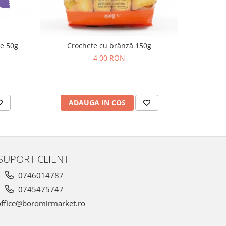
de 50g
Crochete cu brânză 150g
Cornulețe
4,00 RON
ADAUGA IN COS
AD
SUPORT CLIENTI
0746014787
0745475747
ffice@boromirmarket.ro