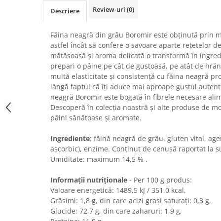
Chec Glasat
Review-uri
(0)
Descriere
Checurile Royal
Prajituri
Făina neagră din grâu Boromir este obținută prin m
astfel încât să confere o savoare aparte rețetelor d
Prajituri Fabrica de Amandine
mătăsoasă și aroma delicată o transformă în ingred
Prajituri nuci
prepari o pâine pe cât de gustoasă, pe atât de hrăn
Rulade
multă elasticitate și consistență cu făina neagră p
lângă faptul că îți aduce mai aproape gustul autenti
Prajitura ingerilor
neagră Boromir este bogată în fibrele necesare ali
Prajituri Red Collection
Descoperă în colecția noastră și alte produse de mo
Prajituri cu fructe
pâini sănătoase și aromate.
Prajituri cafea
Ingrediente
: făină neagră de grâu, gluten vital, agen
Prajituri de Craciun
ascorbic), enzime. Conţinut de cenușă raportat la 
Torturi ambalate
Umiditate: maximum 14,5 % .
Chec mini
Torti
Informații nutriționale
- Per 100 g produs:
Valoare energetică: 1489,5 kJ / 351,0 kcal,
Foietaje
Grăsimi: 1,8 g, din care acizi grași saturați: 0,3 g,
Biscuiti
Glucide: 72,7 g, din care zaharuri: 1,9 g,