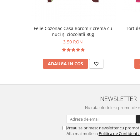
Colaci festivi
Snack-uri sărate
Covrigi cu ulei de masline
Covrigi de Buzau
Tortule
Felie Cozonac Casa Boromir cremă cu
nuci și ciocolată 80g
Grisine
3,50 RON
Crochete
Produse de gătit
Faina
ADAUGA IN COS
Arpacas si pesmet
Malai
Produse congelate
NEWSLETTER
Panificatie congelata
Patiserie congelata
Nu rata ofertele si promotiile 
Pizza congelata
Baton Cookie congelat
Vreau sa primesc newsletter cu promoti
Cheesecake congelat
Afla mai multe in
Politica de Confidentia