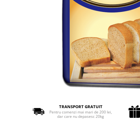
Cozo-Bun
Cozonac Cadou
Cozonac cu Unt
Cozonac Royal
Cozonac Mos Craciun
Cozonac Duofino
Cozonac Imperial
Cofetarie
Ciocolata
Salam de biscuiti
Fursecuri
Creme tartinabile
Prajituri artizanale
TRANSPORT GRATUIT
Fursecuri cu unt
Pentru comenzi mai mari de 200 lei,
dar care nu depasesc 20kg
Chec
Chec cu iaurt
Chec Ciocco