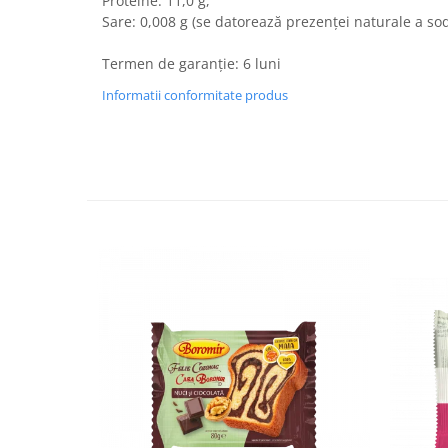
Proteine: 11,0 g,
Turta dulce
Sare: 0,008 g (se datorează prezenţei naturale a sod
Turta dulce cu nuci
Turta dulce de Sibiu
Termen de garanție: 6 luni
Turta dulce cu miere
Informatii conformitate produs
Croissant
Croissant Duofino
Croissant cu maia
Cornulete
Boromele
Cornulete fragede
Pasca
Pasca Fresh
Cereale
Paine
Paine ambalata
Chifle