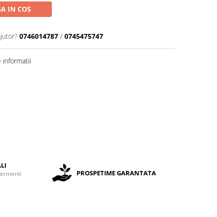
A IN COS
jutor?
0746014787
/
0745475747
informatii
LI
PROSPETIME GARANTATA
fermenti