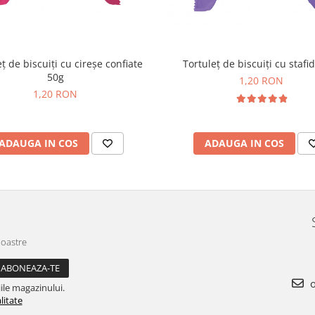
ț de biscuiți cu cireșe confiate
Tortuleț de biscuiți cu stafi
50g
1,20 RON
1,20 RON
ADAUGA IN COS
ADAUGA IN COS
noastre
o
ile magazinului.
litate