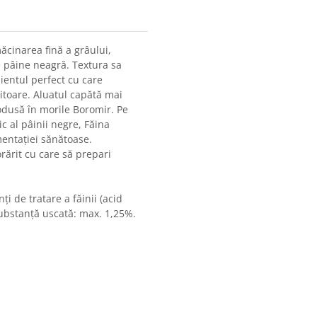
ăcinarea fină a grâului,
e pâine neagră. Textura sa
ientul perfect cu care
itoare. Aluatul capătă mai
rodusă în morile Boromir. Pe
c al pâinii negre, Făina
mentației sănătoase.
rărit cu care să prepari
ți de tratare a făinii (acid
substanță uscată: max. 1,25%.