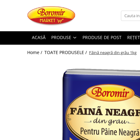
PRODUSE
Noutati
ACASĂ
PRODUSE
PRODUSE DE POST
REȚET
Produse de post
Home /
TOATE PRODUSELE /
Făină neagră din grâu 1kg
Cozonac
Cozonac Cremos
Cozonac Insiropat
Cozonac Exotic
Cozonac Creme
Cozonac Traditional
Cozonac Casa Boromir
Cozonac Pricomigdala
Cozonac Magnum
Cozonac Vegan (de post)
Cozonac Collection