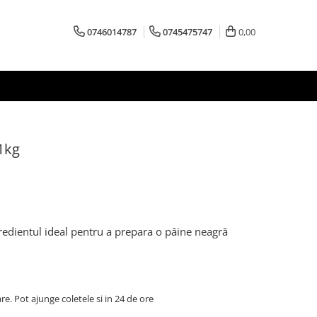
0746014787
0745475747
0,00
1kg
redientul ideal pentru a prepara o pâine neagră
are. Pot ajunge coletele si in 24 de ore