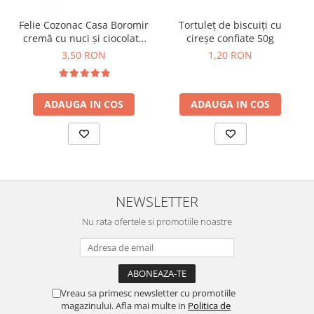
Horeca
Faina Profesionala
Felie Cozonac Casa Boromir
Tortuleț de biscuiți cu
cremă cu nuci și ciocolată
cireșe confiate 50g
Fursecuri vrac
80g
3,50 RON
1,20 RON
Congelate brutarie
Cadouri
Pachete Cadou
ADAUGA IN COS
ADAUGA IN COS
Cozonac Wine Collection
Vinuri Casa Isarescu
Accesorii Boromir
Dulciurile Feleacul
Glucoza
NEWSLETTER
Halva
Nu rata ofertele si promotiile noastre
Nuga
Rahat
Vreau sa primesc newsletter cu promotiile
magazinului. Afla mai multe in
Politica de