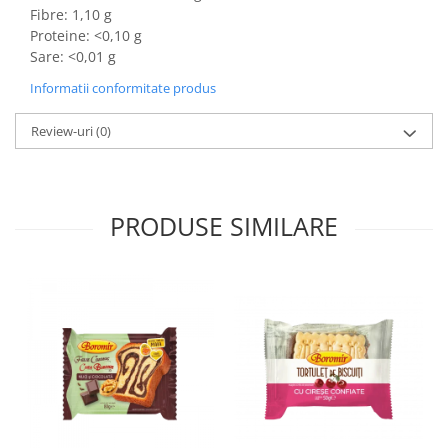
Colaci festivi
Fibre: 1,10 g
Snack-uri sărate
Proteine: <0,10 g
Sare: <0,01 g
Covrigi cu ulei de masline
Covrigi de Buzau
Informatii conformitate produs
Grisine
Review-uri
(0)
Crochete
Produse de gătit
Faina
PRODUSE SIMILARE
Arpacas si pesmet
Malai
Produse congelate
Panificatie congelata
Patiserie congelata
Pizza congelata
Baton Cookie congelat
Cheesecake congelat