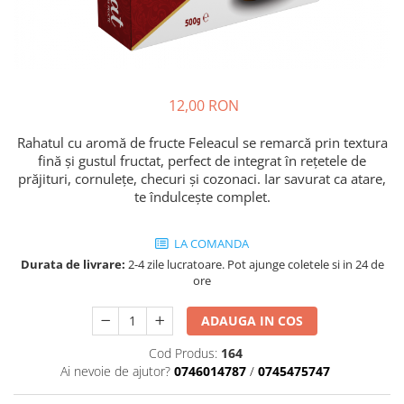
Cozo-Bun
Cozonac Cadou
Cozonac cu Unt
Cozonac Royal
12,00 RON
Cozonac Mos Craciun
Cozonac Duofino
Rahatul cu aromă de fructe Feleacul se remarcă prin textura
Cozonac Imperial
fină și gustul fructat, perfect de integrat în rețetele de
Cofetarie
prăjituri, cornulețe, checuri și cozonaci. Iar savurat ca atare,
te îndulcește complet.
Ciocolata
Salam de biscuiti
LA COMANDA
Fursecuri
Durata de livrare:
2-4 zile lucratoare. Pot ajunge coletele si in 24 de
Creme tartinabile
ore
Prajituri artizanale
ADAUGA IN COS
Fursecuri cu unt
Chec
Cod Produs:
164
Ai nevoie de ajutor?
0746014787
/
0745475747
Chec cu iaurt
Chec Ciocco