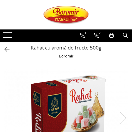
PRODUSE
Noutati
1
2
Produse de post
Rahat cu aromă de fructe 500g
Cozonac
Boromir
Cozonac Cremos
Cozonac Insiropat
Cozonac Exotic
Cozonac Creme
Cozonac Traditional
Cozonac Casa Boromir
Cozonac Pricomigdala
Cozonac Magnum
Cozonac Vegan (de post)
Cozonac Collection