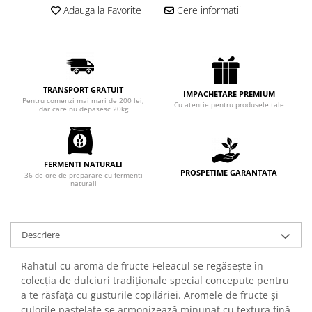
Adauga la Favorite
Cere informatii
Chec Glasat
Checurile Royal
Prajituri
Prajituri Fabrica de Amandine
Prajituri nuci
TRANSPORT GRATUIT
IMPACHETARE PREMIUM
Pentru comenzi mai mari de 200 lei,
Rulade
Cu atentie pentru produsele tale
dar care nu depasesc 20kg
Prajitura ingerilor
Prajituri Red Collection
Prajituri cu fructe
FERMENTI NATURALI
PROSPETIME GARANTATA
36 de ore de preparare cu fermenti
Prajituri cafea
naturali
Prajituri de Craciun
Torturi ambalate
Chec mini
Descriere
Torti
Rahatul cu aromă de fructe Feleacul se regăsește în
Foietaje
colecția de dulciuri tradiționale special concepute pentru
Biscuiti
a te răsfață cu gusturile copilăriei. Aromele de fructe și
culorile pastelate se armonizează minunat cu textura fină