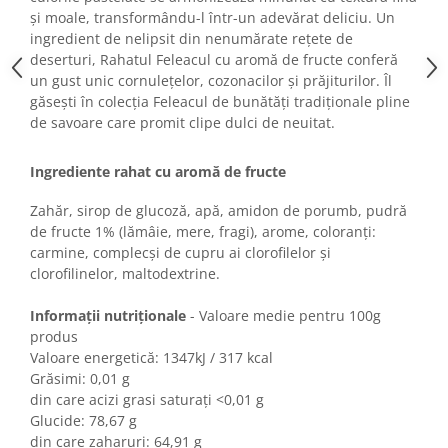
Turta dulce
și moale, transformându-l într-un adevărat deliciu. Un
Turta dulce cu nuci
ingredient de nelipsit din nenumărate rețete de
deserturi, Rahatul Feleacul cu aromă de fructe conferă
Turta dulce de Sibiu
un gust unic cornulețelor, cozonacilor și prăjiturilor. Îl
Turta dulce cu miere
găsești în colecția Feleacul de bunătăți tradiționale pline
Croissant
de savoare care promit clipe dulci de neuitat.
Croissant Duofino
Croissant cu maia
Ingrediente rahat cu aromă de fructe
Cornulete
Zahăr, sirop de glucoză, apă, amidon de porumb, pudră
Boromele
de fructe 1% (lămâie, mere, fragi), arome, coloranți:
carmine, complecși de cupru ai clorofilelor și
Cornulete fragede
clorofilinelor, maltodextrine.
Pasca
Pasca Fresh
Informații nutriționale
- Valoare medie pentru 100g
produs
Cereale
Valoare energetică: 1347kJ / 317 kcal
Paine
Grăsimi: 0,01 g
Paine ambalata
din care acizi grasi saturați <0,01 g
Glucide: 78,67 g
Chifle
din care zaharuri: 64,91 g