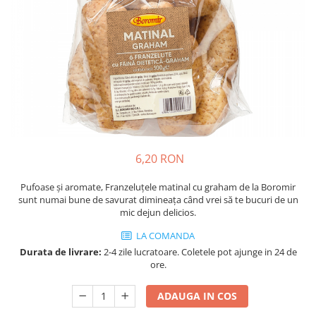
Cozo-Bun
Cozonac Cadou
Cozonac cu Unt
Cozonac Royal
Cozonac Mos Craciun
Cozonac Duofino
Cozonac Imperial
Cofetarie
6,20 RON
Ciocolata
Salam de biscuiti
Pufoase și aromate, Franzeluțele matinal cu graham de la Boromir
Fursecuri
sunt numai bune de savurat dimineața când vrei să te bucuri de un
mic dejun delicios.
Creme tartinabile
Prajituri artizanale
LA COMANDA
Fursecuri cu unt
Durata de livrare:
2-4 zile lucratoare. Coletele pot ajunge in 24 de
ore.
Chec
Chec cu iaurt
ADAUGA IN COS
Chec Ciocco