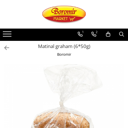
PRODUSE
Noutati
1
2
Produse de post
Matinal graham (6*50g)
Cozonac
Boromir
Cozonac Cremos
Cozonac Insiropat
Cozonac Exotic
Cozonac Creme
Cozonac Traditional
Cozonac Casa Boromir
Cozonac Pricomigdala
Cozonac Magnum
Cozonac Vegan (de post)
Cozonac Collection