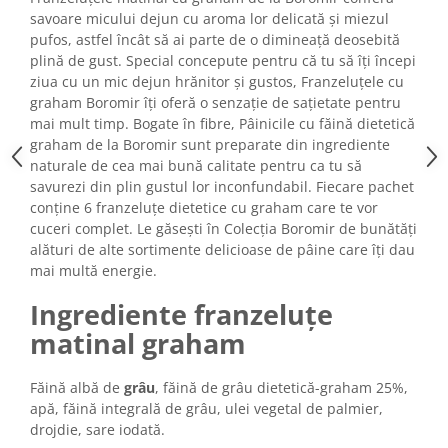
Turta dulce
savoare micului dejun cu aroma lor delicată și miezul
Turta dulce cu nuci
pufos, astfel încât să ai parte de o dimineață deosebită
plină de gust. Special concepute pentru că tu să îți începi
Turta dulce de Sibiu
ziua cu un mic dejun hrănitor și gustos, Franzeluțele cu
Turta dulce cu miere
graham Boromir îți oferă o senzație de sațietate pentru
Croissant
mai mult timp. Bogate în fibre, Pâinicile cu făină dietetică
Croissant Duofino
graham de la Boromir sunt preparate din ingrediente
naturale de cea mai bună calitate pentru ca tu să
Croissant cu maia
savurezi din plin gustul lor inconfundabil. Fiecare pachet
Cornulete
conține 6 franzeluțe dietetice cu graham care te vor
Boromele
cuceri complet. Le găsești în Colecția Boromir de bunătăți
alături de alte sortimente delicioase de pâine care îți dau
Cornulete fragede
mai multă energie.
Pasca
Ingrediente franzeluțe
Pasca Fresh
matinal graham
Cereale
Paine
Făină albă de
grâu
, făină de grâu dietetică-graham 25%,
Paine ambalata
apă, făină integrală de grâu, ulei vegetal de palmier,
Chifle
drojdie, sare iodată.