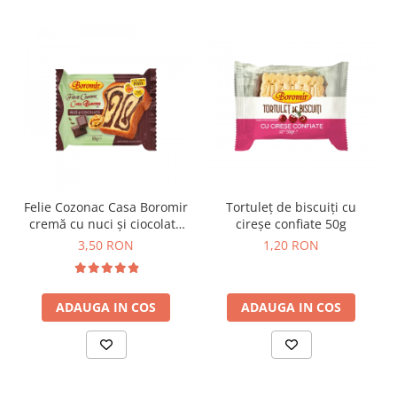
Horeca
Faina Profesionala
Fursecuri vrac
Congelate brutarie
Cadouri
Pachete Cadou
Cozonac Wine Collection
Vinuri Casa Isarescu
Accesorii Boromir
Felie Cozonac Casa Boromir
Tortuleț de biscuiți cu
Dulciurile Feleacul
cremă cu nuci și ciocolată
cireșe confiate 50g
80g
Glucoza
3,50 RON
1,20 RON
Halva
Nuga
ADAUGA IN COS
ADAUGA IN COS
Rahat