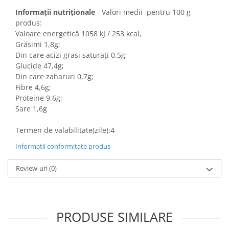
Colaci festivi
Informații nutriționale
- Valori medii pentru 100 g
Snack-uri sărate
produs:
Covrigi cu ulei de masline
Valoare energetică 1058 kJ / 253 kcal,
Covrigi de Buzau
Grăsimi 1,8g;
Din care acizi grasi saturați 0,5g;
Grisine
Glucide 47,4g;
Crochete
Din care zaharuri 0,7g;
Produse de gătit
Fibre 4,6g;
Proteine 9,6g;
Faina
Sare 1,6g
Arpacas si pesmet
Termen de valabilitate(zile):4
Malai
Informatii conformitate produs
Produse congelate
Panificatie congelata
Review-uri
(0)
Patiserie congelata
Pizza congelata
Baton Cookie congelat
PRODUSE SIMILARE
Cheesecake congelat