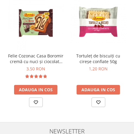
Colaci festivi
Snack-uri sărate
Covrigi cu ulei de masline
Covrigi de Buzau
Grisine
Crochete
Produse de gătit
Felie Cozonac Casa Boromir
Tortuleț de biscuiți cu
Faina
cremă cu nuci și ciocolată
cireșe confiate 50g
80g
Arpacas si pesmet
3,50 RON
1,20 RON
Malai
Produse congelate
ADAUGA IN COS
ADAUGA IN COS
Panificatie congelata
Patiserie congelata
Pizza congelata
Baton Cookie congelat
Cheesecake congelat
NEWSLETTER