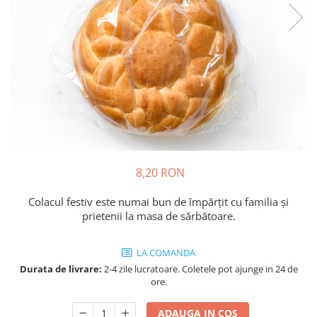
Cozo-Bun
Cozonac Cadou
Cozonac cu Unt
Cozonac Royal
Cozonac Mos Craciun
Cozonac Duofino
Cozonac Imperial
Cofetarie
Ciocolata
8,20 RON
Salam de biscuiti
Fursecuri
Colacul festiv este numai bun de împărțit cu familia și
Creme tartinabile
prietenii la masa de sărbătoare.
Prajituri artizanale
Fursecuri cu unt
LA COMANDA
Durata de livrare:
2-4 zile lucratoare. Coletele pot ajunge in 24 de
Chec
ore.
Chec cu iaurt
Chec Ciocco
ADAUGA IN COS