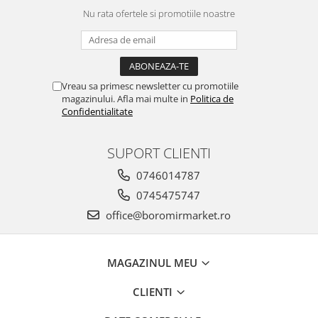
Horeca
Nu rata ofertele si promotiile noastre
Faina Profesionala
Fursecuri vrac
Congelate brutarie
Cadouri
Vreau sa primesc newsletter cu promotiile
magazinului. Afla mai multe in
Politica de
Pachete Cadou
Confidentialitate
Cozonac Wine Collection
Vinuri Casa Isarescu
SUPORT CLIENTI
Accesorii Boromir
Dulciurile Feleacul
0746014787
0745475747
Glucoza
Halva
office@boromirmarket.ro
Nuga
Rahat
MAGAZINUL MEU
CLIENTI