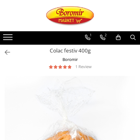
PRODUSE
Noutati
1
2
Produse de post
Colac festiv 400g
Cozonac
Boromir
Cozonac Cremos
1 Review
Cozonac Insiropat
Cozonac Exotic
Cozonac Creme
Cozonac Traditional
Cozonac Casa Boromir
Cozonac Pricomigdala
Cozonac Magnum
Cozonac Vegan (de post)
Cozonac Collection