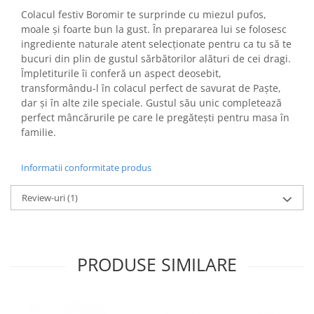
Turta dulce
Colacul festiv Boromir te surprinde cu miezul pufos,
Turta dulce cu nuci
moale și foarte bun la gust. În prepararea lui se folosesc
Turta dulce de Sibiu
ingrediente naturale atent selecționate pentru ca tu să te
bucuri din plin de gustul sărbătorilor alături de cei dragi.
Turta dulce cu miere
Împletiturile îi conferă un aspect deosebit,
Croissant
transformându-l în colacul perfect de savurat de Paște,
Croissant Duofino
dar și în alte zile speciale. Gustul său unic completează
perfect mâncărurile pe care le pregătești pentru masa în
Croissant cu maia
familie.
Cornulete
Boromele
Informatii conformitate produs
Cornulete fragede
Pasca
Review-uri
(1)
Pasca Fresh
Cereale
Paine
PRODUSE SIMILARE
Paine ambalata
Chifle