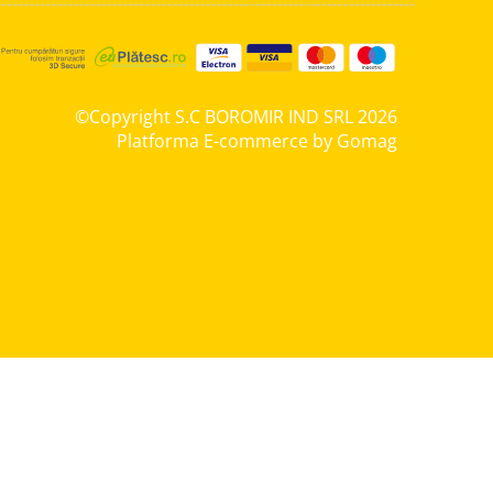
©Copyright S.C BOROMIR IND SRL 2026
Platforma E-commerce by Gomag