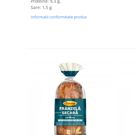
Proteine: 9,3 g,
Turta dulce
Sare: 1,5 g
Turta dulce cu nuci
Informatii conformitate produs
Turta dulce de Sibiu
Turta dulce cu miere
Croissant
Croissant Duofino
Croissant cu maia
Cornulete
Boromele
Cornulete fragede
Pasca
Pasca Fresh
Cereale
Paine
Paine ambalata
Chifle