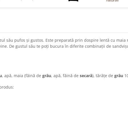
naturali
ul său pufos și gustos. Este preparată prin dospire lentă cu maia n
eine. De gustul său te poți bucura în diferite combinații de sandvișu
u
, apă, maia (făină de
grâu
, apă, făină de
secară
), tărâțe de
grâu
10
 produs: