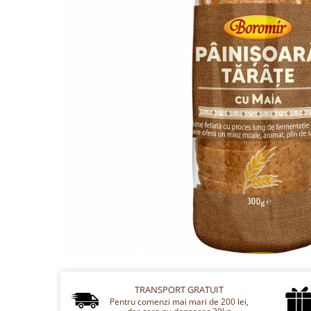
Cozo-Bun
Cozonac Cadou
Cozonac cu Unt
Cozonac Royal
Cozonac Mos Craciun
Cozonac Duofino
Cozonac Imperial
Cofetarie
Ciocolata
Salam de biscuiti
Fursecuri
Creme tartinabile
Prajituri artizanale
Fursecuri cu unt
Chec
Chec cu iaurt
TRANSPORT GRATUIT
Pentru comenzi mai mari de 200 lei,
Chec Ciocco