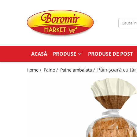
PRODUSE
Noutati
Produse de post
Cozonac
ACASĂ
PRODUSE
PRODUSE DE POST
Cozonac Cremos
Cozonac Insiropat
Pâinișoară cu tă
Home /
Paine /
Paine ambalata /
Cozonac Exotic
Cozonac Creme
Cozonac Traditional
Cozonac Casa Boromir
Cozonac Pricomigdala
Cozonac Magnum
Cozonac Vegan (de post)
Cozonac Collection