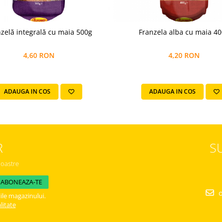
Franzelă integrală cu maia 500g
Franzela alba cu maia 4
4,60 RON
4,20 RON
ADAUGA IN COS
ADAUGA IN COS
R
S
noastre
o
ile magazinului.
litate