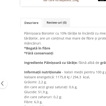
dar care nu depasesc 20kg
Chec Glasat
Checurile Royal
Prajituri
Review-uri
(0)
Descriere
Prajituri Fabrica de Amandine
Prajituri nuci
Pâinișoara Boromir cu 10% tărâțe te încântă cu miez
Rulade
tărâțelor, are un conținut mai mare de fibre și prot
Prajitura ingerilor
mâncăruri.
Prajituri Red Collection
*Bogată în fibre
*Fără conservanți
Prajituri cu fructe
Prajituri cafea
Ingrediente Pâinișoară cu tărâțe:
făină albă de
grâ
Prajituri de Craciun
Informații nutriționale
- Valori medii pentru 100 g
Torturi ambalate
Valoare energetică: 1175,8 kJ / 294,3 kcal,
Chec mini
Grăsimi: 2,2 g,
Torti
din care acizi grași saturați: 0,6 g,
Glucide: 51,9 g,
Foietaje
din care zaharuri: 0,2 g;
Biscuiti
Fibre: 6,0 g,