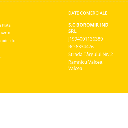
DATE COMERCIALE
S.C BOROMIR IND
 Plata
SRL
e Retur
J1994001136389
Produselor
RO 6334476
Strada Târgului Nr. 2
L
Ramnicu Valcea,
Valcea