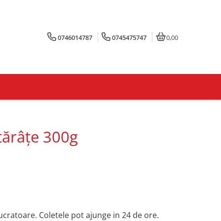
0746014787
0745475747
0,00
tărâțe 300g
lucratoare. Coletele pot ajunge in 24 de ore.