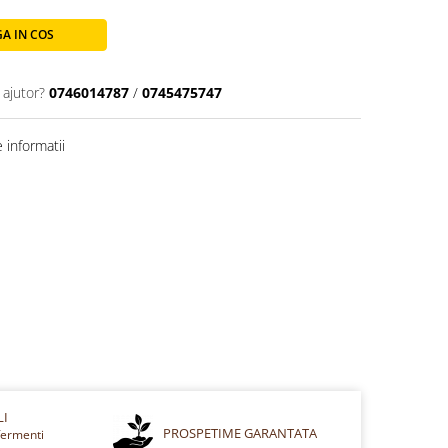
A IN COS
 ajutor?
0746014787
/
0745475747
 informatii
LI
PROSPETIME GARANTATA
fermenti