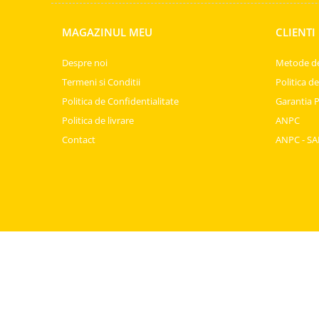
Horeca
Faina Profesionala
MAGAZINUL MEU
CLIENTI
Fursecuri vrac
Congelate brutarie
Despre noi
Metode de
Cadouri
Termeni si Conditii
Politica d
Pachete Cadou
Politica de Confidentialitate
Garantia 
Cozonac Wine Collection
Politica de livrare
ANPC
Vinuri Casa Isarescu
Contact
ANPC - SA
Accesorii Boromir
Dulciurile Feleacul
Glucoza
Halva
Nuga
Rahat