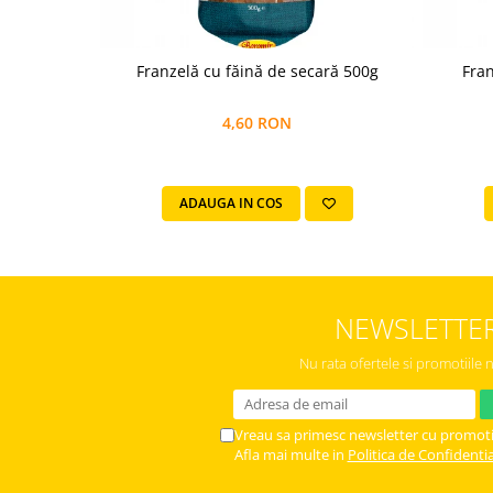
Colaci festivi
Snack-uri sărate
Covrigi cu ulei de masline
Franzelă cu făină de secară 500g
Covrigi de Buzau
Grisine
4,60 RON
Crochete
Produse de gătit
ADAUGA IN COS
Faina
Arpacas si pesmet
Malai
Produse congelate
NEWSLETTE
Panificatie congelata
Nu rata ofertele si promotiile 
Patiserie congelata
Pizza congelata
Vreau sa primesc newsletter cu promoti
Baton Cookie congelat
Afla mai multe in
Politica de Confidentia
Cheesecake congelat