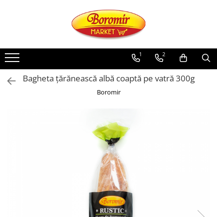
PRODUSE
Noutati
1
2
Produse de post
Bagheta țărănească albă coaptă pe vatră 300g
Cozonac
Boromir
Cozonac Cremos
Cozonac Insiropat
Cozonac Exotic
Cozonac Creme
Cozonac Traditional
Cozonac Casa Boromir
Cozonac Pricomigdala
Cozonac Magnum
Cozonac Vegan (de post)
Cozonac Collection