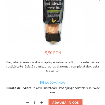
Cozo-Bun
Cozonac Cadou
Cozonac cu Unt
Cozonac Royal
Cozonac Mos Craciun
Cozonac Duofino
Cozonac Imperial
Cofetarie
5,50 RON
Ciocolata
Salam de biscuiti
Bagheta țărănească albă coaptă pe vatră de la Boromir este pâinea
Fursecuri
rustică ce te răsfață cu miezul pufos și aromat, completat de crusta
crocantă.
Creme tartinabile
Prajituri artizanale
LA COMANDA
Fursecuri cu unt
Durata de livrare:
2-4 zile lucratoare. Pot ajunge coletele si in 24 de
Chec
ore
Chec cu iaurt
ADAUGA IN COS
Chec Ciocco