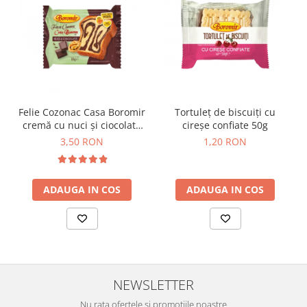
Horeca
Faina Profesionala
Fursecuri vrac
Congelate brutarie
Cadouri
Pachete Cadou
Felie Cozonac Casa Boromir
Tortuleț de biscuiți cu
Cozonac Wine Collection
cremă cu nuci și ciocolată
cireșe confiate 50g
Vinuri Casa Isarescu
80g
3,50 RON
1,20 RON
Accesorii Boromir
Dulciurile Feleacul
Glucoza
ADAUGA IN COS
ADAUGA IN COS
Halva
Nuga
Rahat
NEWSLETTER
Nu rata ofertele si promotiile noastre