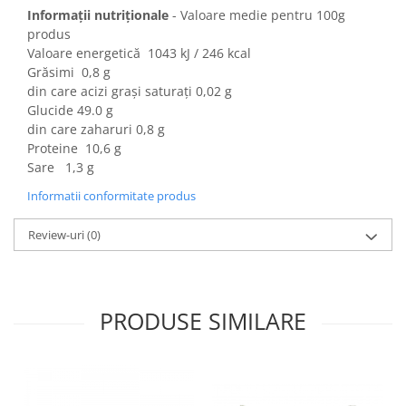
Colaci festivi
Informații nutriționale
- Valoare medie pentru 100g
Snack-uri sărate
produs
Valoare energetică 1043 kJ / 246 kcal
Covrigi cu ulei de masline
Grăsimi 0,8 g
Covrigi de Buzau
din care acizi grași saturați 0,02 g
Grisine
Glucide 49.0 g
Crochete
din care zaharuri 0,8 g
Produse de gătit
Proteine 10,6 g
Sare 1,3 g
Faina
Informatii conformitate produs
Arpacas si pesmet
Malai
Review-uri
(0)
Produse congelate
Panificatie congelata
Patiserie congelata
PRODUSE SIMILARE
Pizza congelata
Baton Cookie congelat
Cheesecake congelat