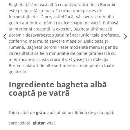
Turta dulce
Bagheta țărănească albă coaptă pe vatră de la Boromir
Turta dulce cu nuci
este preparată cu maia în urma unui proces de
fermentație de 12 ore, astfel încât să savurezi din plin
Turta dulce de Sibiu
gustul autentic al pâinii rustice coapte pe vatră. Pufoasă
Turta dulce cu miere
la interior și crocantă la exterior, Bagheta țărănească
Croissant
Boromir desăvârșește gustul mâncărurilor tale preferate,
conferind mai multă savoare meselor. Delicioasă și
Croissant Duofino
rumenă, Bagheta Boromir este modelată manual pentru
Croissant cu maia
ca rezultatul să fie o minunăție de pâine țărănească cu
Cornulete
miez moale și crusta crocantă. O găsești în Colecția
Boromir alături de alte sortimente create pentru toate
Boromele
gusturile.
Cornulete fragede
Pasca
Ingrediente bagheta albă
Pasca Fresh
coaptă pe vatră
Cereale
Paine
Făină albă de
grâu
, apă, aluat acid(făină de grâu,apă),
Paine ambalata
sare iodată,
gluten
vital.
Chifle