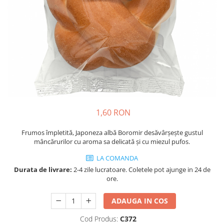
Cozo-Bun
Cozonac Cadou
Cozonac cu Unt
Cozonac Royal
Cozonac Mos Craciun
Cozonac Duofino
Cozonac Imperial
Cofetarie
1,60 RON
Ciocolata
Salam de biscuiti
Frumos împletită, Japoneza albă Boromir desăvârșește gustul
Fursecuri
mâncărurilor cu aroma sa delicată și cu miezul pufos.
Creme tartinabile
LA COMANDA
Prajituri artizanale
Durata de livrare:
2-4 zile lucratoare. Coletele pot ajunge in 24 de
Fursecuri cu unt
ore.
Chec
ADAUGA IN COS
Chec cu iaurt
Cod Produs:
C372
Chec Ciocco