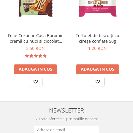
Horeca
Faina Profesionala
Fursecuri vrac
Congelate brutarie
Cadouri
Felie Cozonac Casa Boromir
Tortuleț de biscuiți cu
cremă cu nuci și ciocolată
cireșe confiate 50g
Pachete Cadou
80g
3,50 RON
1,20 RON
Cozonac Wine Collection
Vinuri Casa Isarescu
Accesorii Boromir
ADAUGA IN COS
ADAUGA IN COS
Dulciurile Feleacul
Glucoza
Halva
Nuga
Rahat
NEWSLETTER
Nu rata ofertele si promotiile noastre