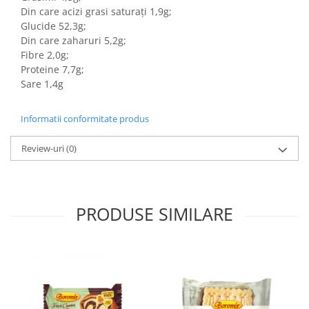
Colaci festivi
Din care acizi grasi saturați 1,9g;
Snack-uri sărate
Glucide 52,3g;
Din care zaharuri 5,2g;
Covrigi cu ulei de masline
Fibre 2,0g;
Covrigi de Buzau
Proteine 7,7g;
Grisine
Sare 1,4g
Crochete
Produse de gătit
Informatii conformitate produs
Faina
Review-uri
(0)
Arpacas si pesmet
Malai
Produse congelate
PRODUSE SIMILARE
Panificatie congelata
Patiserie congelata
Pizza congelata
Baton Cookie congelat
Cheesecake congelat