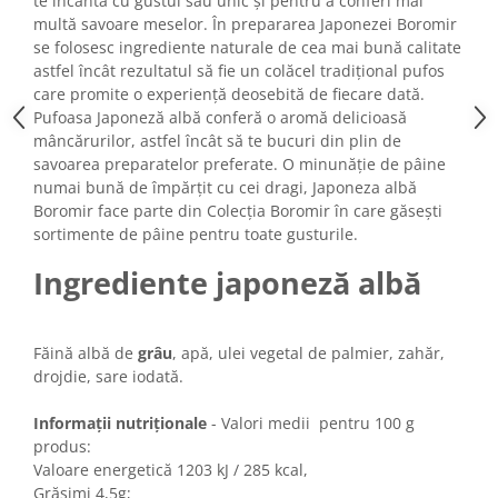
te încânta cu gustul său unic și pentru a conferi mai
Turta dulce
multă savoare meselor. În prepararea Japonezei Boromir
Turta dulce cu nuci
se folosesc ingrediente naturale de cea mai bună calitate
Turta dulce de Sibiu
astfel încât rezultatul să fie un colăcel tradițional pufos
care promite o experiență deosebită de fiecare dată.
Turta dulce cu miere
Pufoasa Japoneză albă conferă o aromă delicioasă
Croissant
mâncărurilor, astfel încât să te bucuri din plin de
Croissant Duofino
savoarea preparatelor preferate. O minunăție de pâine
numai bună de împărțit cu cei dragi, Japoneza albă
Croissant cu maia
Boromir face parte din Colecția Boromir în care găsești
Cornulete
sortimente de pâine pentru toate gusturile.
Boromele
Ingrediente japoneză albă
Cornulete fragede
Pasca
Pasca Fresh
Făină albă de
grâu
, apă, ulei vegetal de palmier, zahăr,
Cereale
drojdie, sare iodată.
Paine
Informații nutriționale
- Valori medii pentru 100 g
Paine ambalata
produs:
Valoare energetică 1203 kJ / 285 kcal,
Chifle
Grăsimi 4,5g;