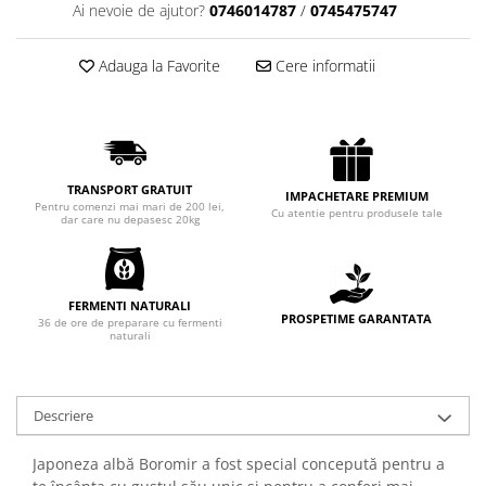
Ai nevoie de ajutor?
0746014787
/
0745475747
Chec Glasat
Checurile Royal
Adauga la Favorite
Cere informatii
Prajituri
Prajituri Fabrica de Amandine
Prajituri nuci
Rulade
TRANSPORT GRATUIT
Prajitura ingerilor
IMPACHETARE PREMIUM
Pentru comenzi mai mari de 200 lei,
Cu atentie pentru produsele tale
Prajituri Red Collection
dar care nu depasesc 20kg
Prajituri cu fructe
Prajituri cafea
Prajituri de Craciun
FERMENTI NATURALI
PROSPETIME GARANTATA
36 de ore de preparare cu fermenti
Torturi ambalate
naturali
Chec mini
Torti
Descriere
Foietaje
Biscuiti
Japoneza albă Boromir a fost special concepută pentru a