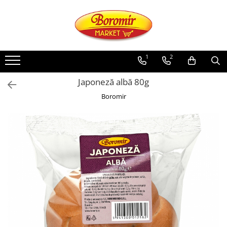
PRODUSE
Noutati
1
2
Produse de post
Japoneză albă 80g
Cozonac
Boromir
Cozonac Cremos
Cozonac Insiropat
Cozonac Exotic
Cozonac Creme
Cozonac Traditional
Cozonac Casa Boromir
Cozonac Pricomigdala
Cozonac Magnum
Cozonac Vegan (de post)
Cozonac Collection