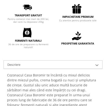
Chec Glasat
Checurile Royal
TRANSPORT GRATUIT
Prajituri
IMPACHETARE PREMIUM
Pentru comenzi mai mari de 200 lei,
Cu atentie pentru produsele tale
dar care nu depasesc 20kg
Prajituri Fabrica de Amandine
Prajituri nuci
Rulade
FERMENTI NATURALI
Prajitura ingerilor
PROSPETIME GARANTATA
36 de ore de preparare cu fermenti
naturali
Prajituri Red Collection
Prajituri cu fructe
Prajituri cafea
Descriere
Prajituri de Craciun
Torturi ambalate
Cozonacul Casa Boromir te încântă cu mixul delicios
Chec mini
dintre miezul pufos, crema bogată cu nuci și umplutura
de cireșe. Gustul său unic aduce multă bucurie de
Torti
sărbători mai ales când este împărțit cu cei dragi.
Foietaje
Cozonacul Casa Boromir este preparat în urma unui
Biscuiti
proces lung de fabricație de 36 de ore pentru care se
folosesc fermenți naturali și alte ingrediente atent