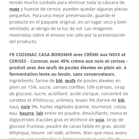
tenido mucho cuidado para eliminar toda la cáscara de
nuez
y huesos de cereza,
pueden quedar algunas piezas
pequeñas. Para una mejor preservación, guarde el
producto en el paquete original, en un lugar seco y bien
ventilado, al abrigo de la luz de sol. Las imágenes
mostradas sobre el envase son sólo por la presentación
del producto.
FR COZONAC CASA BOROMIR avec CRÈME aux NOIX et
CERISES - Cozonac avec 45% crème aux noix et cerises -
produit avec des œufs de poules élevées en plein air, à
fermentation lente au levain, sans conservateurs.
Ingrédients: farine de
blé
,
œufs
de poules élevées en
plein air 15%, sucre, cerises confites 10% (cerises, sirop
de glucose, sucre, acidifiant: acide citrique, concentré de
carottes et d'hibiscus, arômes), levain
9
% (farine de
blé
,
eau),
noix
9
%, huiles végétales (palme, tournesol, colza),
eau,
beurre
,
lait
entier en poudre, émulsifiants: mono et
diglycérides d'acides gras et lécithine de
soja
, sirop de
glucose-fructose, poudre de cacao faible en gras, alcool
éthylique, levure, sel iodé, arômes. Bien que nous avons