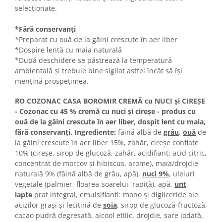
Turta dulce
selecționate.
Turta dulce cu nuci
*Fără conservanți
Turta dulce de Sibiu
*Preparat cu ouă de la găini crescute în aer liber
Turta dulce cu miere
*Dospire lentă cu maia naturală
Croissant
*După deschidere se păstrează la temperatură
ambientală și trebuie bine sigilat astfel încât să își
Croissant Duofino
mențină prospețimea.
Croissant cu maia
Cornulete
RO COZONAC CASA BOROMIR CREMĂ cu NUCI şi CIREȘE
- Cozonac cu 45 % cremă cu nuci şi cireșe - produs cu
Boromele
ouă de la găini crescute în aer liber, dospit lent cu maia,
Cornulete fragede
fără conservanți.
Ingrediente:
făină albă de
grâu
,
ouă
de
Pasca
la găini crescute în aer liber 15%, zahăr, cireșe confiate
10% (cireșe, sirop de glucoză, zahăr, acidifiant: acid citric,
Pasca Fresh
concentrat de morcov și hibiscus, arome), maia/drojdie
Cereale
naturală 9% (făină albă de grâu, apă),
nuci 9%
, uleiuri
Paine
vegetale (palmier, floarea-soarelui, rapiţă), apă,
unt
,
lapte
praf integral, emulsifianți: mono și digliceride ale
Paine ambalata
acizilor grași și lecitină de
soia
, sirop de glucoză-fructoză,
Chifle
cacao pudră degresată, alcool etilic, drojdie, sare iodată,