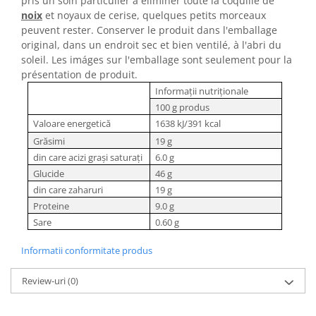
pris un soin particulier à éliminer toute la coquille de
noix
et noyaux de cerise,
quelques petits morceaux
peuvent rester. Conserver le produit dans l'emballage
original, dans un endroit sec et bien ventilé, à l'abri du
soleil. Les imáges sur l'emballage sont seulement pour la
présentation de produit.
Informații nutriționale
100 g produs
Valoare energetică
1638 kJ/391 kcal
Grăsimi
19 g
din care acizi grași saturați
6.0 g
Glucide
46 g
din care zaharuri
19 g
Proteine
9.0 g
Sare
0.60 g
Informatii conformitate produs
Review-uri
(0)