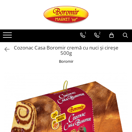
PRODUSE
Noutati
1
2
Produse de post
Cozonac Casa Boromir cremă cu nuci și cireșe
Cozonac
500g
Cozonac Cremos
Boromir
Cozonac Insiropat
Cozonac Exotic
Cozonac Creme
Cozonac Traditional
Cozonac Casa Boromir
Cozonac Pricomigdala
Cozonac Magnum
Cozonac Vegan (de post)
Cozonac Collection