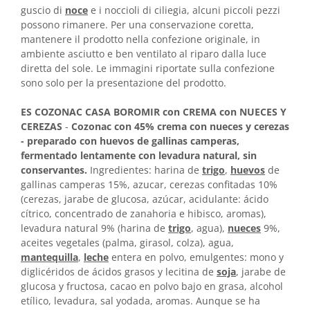
guscio di
noce
e i noccioli di ciliegia, alcuni piccoli pezzi
possono rimanere. Per una conservazione coretta,
mantenere il prodotto nella confezione originale, in
ambiente asciutto e ben ventilato al riparo dalla luce
diretta del sole. Le immagini riportate sulla confezione
sono solo per la presentazione del prodotto.
ES COZONAC CASA BOROMIR con CREMA con NUECES Y
CEREZAS
-
Cozonac con 45% crema con nueces y cerezas
- preparado con huevos de gallinas camperas,
fermentado lentamente con levadura natural, sin
conservantes.
Ingredientes: harina de
trigo
,
huevos
de
gallinas camperas 15%, azucar, cerezas confitadas 10%
(cerezas, jarabe de glucosa, azúcar, acidulante: ácido
cítrico, concentrado de zanahoria e hibisco, aromas),
levadura natural 9% (harina de
trigo
, agua),
nueces
9%,
aceites vegetales (palma, girasol, colza), agua,
mantequilla
,
leche
entera en polvo, emulgentes: mono y
diglicéridos de ácidos grasos y lecitina de
soja
, jarabe de
glucosa y fructosa, cacao en polvo bajo en grasa, alcohol
etílico, levadura, sal yodada, aromas. Aunque se ha