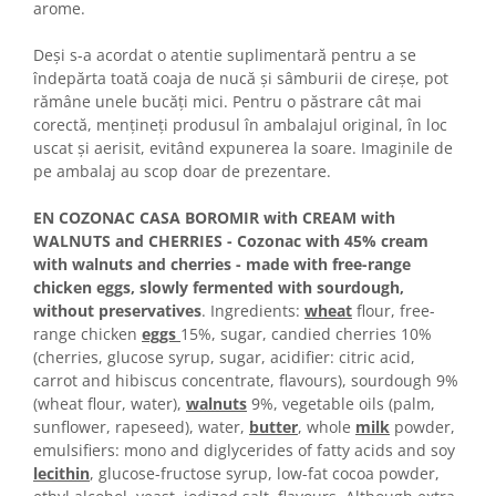
Colaci festivi
arome.
Snack-uri sărate
Deși s-a acordat o atentie suplimentară pentru a se
Covrigi cu ulei de masline
îndepărta toată coaja de nucă și sâmburii de cireşe, pot
Covrigi de Buzau
rămâne unele bucăți mici. Pentru o păstrare cât mai
Grisine
corectă, menţineţi produsul în ambalajul original, în loc
uscat şi aerisit, evitând expunerea la soare. Imaginile de
Crochete
pe ambalaj au scop doar de prezentare.
Produse de gătit
Faina
EN COZONAC CASA BOROMIR with CREAM with
WALNUTS and CHERRIES - Cozonac with 45% cream
Arpacas si pesmet
with walnuts and cherries - made with free-range
Malai
chicken eggs, slowly fermented with sourdough,
without preservatives
. Ingredients:
wheat
flour, free-
Produse congelate
range chicken
eggs
15%, sugar, candied cherries 10%
Panificatie congelata
(cherries, glucose syrup, sugar, acidifier: citric acid,
carrot and hibiscus concentrate, flavours), sourdough 9%
Patiserie congelata
(wheat flour, water),
walnuts
9%, vegetable oils (palm,
Pizza congelata
sunflower, rapeseed), water,
butter
, whole
milk
powder,
Baton Cookie congelat
emulsifiers: mono and diglycerides of fatty acids and soy
Cheesecake congelat
lecithin
, glucose-fructose syrup, low-fat cocoa powder,