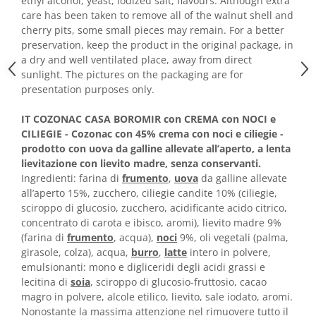
Horeca
ethyl alcohol, yeast, iodized salt, flavours. Although extra
care has been taken to remove all of the walnut shell and
Faina Profesionala
cherry pits, some small pieces may remain. For a better
Fursecuri vrac
preservation, keep the product in the original package, in
Congelate brutarie
a dry and well ventilated place, away from direct
sunlight. The pictures on the packaging are for
Cadouri
presentation purposes only.
Pachete Cadou
Cozonac Wine Collection
IT COZONAC CASA BOROMIR con CREMA con NOCI e
CILIEGIE - Cozonac con 45% crema con noci e ciliegie -
Vinuri Casa Isarescu
prodotto con uova da galline allevate all’aperto, a lenta
Accesorii Boromir
lievitazione con lievito madre, senza conservanti.
Dulciurile Feleacul
Ingredienti: farina di
frumento
,
uova
da galline allevate
all’aperto 15%, zucchero, ciliegie candite 10% (ciliegie,
Glucoza
sciroppo di glucosio, zucchero, acidificante acido citrico,
Halva
concentrato di carota e ibisco, aromi), lievito madre 9%
Nuga
(farina di
frumento
, acqua),
noci
9%, oli vegetali (palma,
Rahat
girasole, colza), acqua,
burro
,
latte
intero in polvere,
emulsionanti: mono e digliceridi degli acidi grassi e
lecitina di
soia
, sciroppo di glucosio-fruttosio, cacao
magro in polvere, alcole etilico, lievito, sale iodato, aromi.
Nonostante la massima attenzione nel rimuovere tutto il