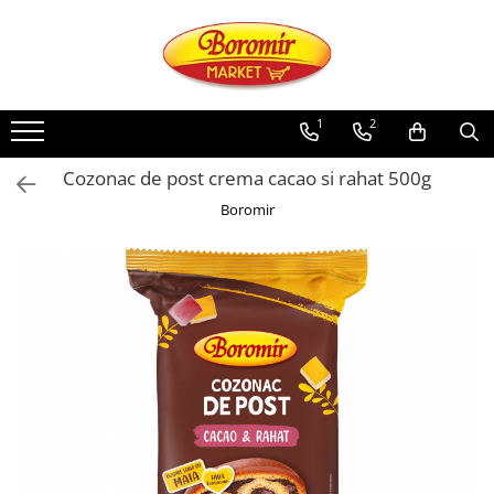
PRODUSE
Noutati
1
2
Produse de post
Cozonac de post crema cacao si rahat 500g
Cozonac
Boromir
Cozonac Cremos
Cozonac Insiropat
Cozonac Exotic
Cozonac Creme
Cozonac Traditional
Cozonac Casa Boromir
Cozonac Pricomigdala
Cozonac Magnum
Cozonac Vegan (de post)
Cozonac Collection