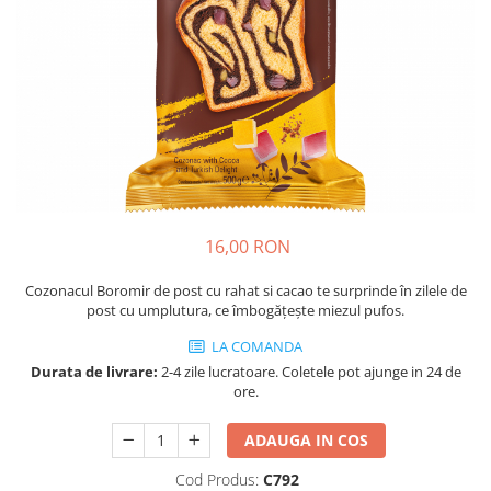
Cozo-Bun
Cozonac Cadou
Cozonac cu Unt
Cozonac Royal
Cozonac Mos Craciun
Cozonac Duofino
Cozonac Imperial
Cofetarie
16,00 RON
Ciocolata
Salam de biscuiti
Cozonacul Boromir de post cu rahat si cacao te surprinde în zilele de
Fursecuri
post cu umplutura, ce îmbogățește miezul pufos.
Creme tartinabile
LA COMANDA
Prajituri artizanale
Durata de livrare:
2-4 zile lucratoare. Coletele pot ajunge in 24 de
Fursecuri cu unt
ore.
Chec
ADAUGA IN COS
Chec cu iaurt
Cod Produs:
C792
Chec Ciocco