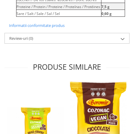
Horeca
Proteine / Protein / Proteine / Proteínas / Protéines
7,5 g
Faina Profesionala
Sare / Salt / Sale / Sal / Sel
0,60 g
Fursecuri vrac
Congelate brutarie
Informatii conformitate produs
Cadouri
Review-uri
(0)
Pachete Cadou
Cozonac Wine Collection
Vinuri Casa Isarescu
PRODUSE SIMILARE
Accesorii Boromir
Dulciurile Feleacul
Glucoza
Halva
Nuga
Rahat