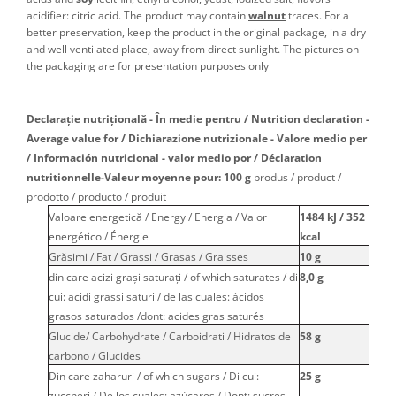
Colaci festivi
acidifier: citric acid. The product may contain
walnut
traces. For a
Snack-uri sărate
better preservation, keep the product in the original package, in a dry
and well ventilated place, away from direct sunlight. The pictures on
Covrigi cu ulei de masline
the packaging are for presentation purposes only
Covrigi de Buzau
Grisine
Declarație nutrițională - În medie pentru / Nutrition declaration -
Crochete
Average value for / Dichiarazione nutrizionale - Valore medio per
Produse de gătit
/ Información nutricional - valor medio por / Déclaration
Faina
nutritionnelle-Valeur moyenne pour: 100 g
produs / product /
prodotto / producto / produit
Arpacas si pesmet
Valoare energetică / Energy / Energia / Valor
1484 kJ / 352
Malai
energético / Énergie
kcal
Produse congelate
Grăsimi / Fat / Grassi / Grasas / Graisses
10 g
din care acizi graşi saturaţi / of which saturates / di
8,0 g
Panificatie congelata
cui: acidi grassi saturi / de las cuales: ácidos
Patiserie congelata
grasos saturados /dont: acides gras saturés
Pizza congelata
Glucide/ Carbohydrate / Carboidrati / Hidratos de
58 g
Baton Cookie congelat
carbono / Glucides
Cheesecake congelat
Din care zaharuri / of which sugars / Di cui:
25 g
zuccheri / De los cuales: azúcares / Dont: sucres