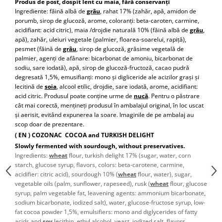
Turta dulce
Produs de post, dospit lent cu maia, fără conservanți
Ingrediente: făină albă de
grâu
, rahat 17% (zahăr, apă, amidon de
Turta dulce cu nuci
porumb, sirop de glucoză, arome, coloranți: beta-caroten, carmine,
Turta dulce de Sibiu
acidifiant: acid citric), maia /drojdie naturală 10% (făină albă de
grâu
,
apă), zahăr, uleiuri vegetale (palmier, floarea-soarelui, rapiţă),
Turta dulce cu miere
pesmet (făină de
grâu
, sirop de glucoză, grăsime vegetală de
Croissant
palmier, agenți de afânare: bicarbonat de amoniu, bicarbonat de
sodiu, sare iodată), apă, sirop de glucoză-fructoză, cacao pudră
Croissant Duofino
degresată 1,5%, emusifianți: mono și digliceride ale acizilor grași și
Croissant cu maia
lecitină de
soia
, alcool etilic, drojdie, sare iodată, arome, acidifiant:
acid citric. Produsul poate conţine urme de
nucă
. Pentru o păstrare
Cornulete
cât mai corectă, menţineţi produsul în ambalajul original, în loc uscat
Boromele
şi aerisit, evitând expunerea la soare. Imaginile de pe ambalaj au
scop doar de prezentare.
Cornulete fragede
( EN ) COZONAC COCOA and TURKISH DELIGHT
Pasca
Slowly fermented with sourdough, without preservatives.
Pasca Fresh
Ingredients:
wheat
flour, turkish delight 17% (sugar, water, corn
starch, glucose syrup, flavors, colors: beta-carotene, carmine,
Cereale
acidifier: citric acid), sourdough 10% (
wheat
flour, water), sugar,
Paine
vegetable oils (palm, sunflower, rapeseed), rusk (
wheat
flour, glucose
syrup, palm vegetable fat, leavening agents: ammonium bicarbonate,
Paine ambalata
sodium bicarbonate, iodized salt), water, glucose-fructose syrup, low-
Chifle
fat cocoa powder 1,5%, emulsifiers: mono and diglycerides of fatty
acids and
soy
lecithin, ethyl alcohol, yeast, iodized salt, flavors