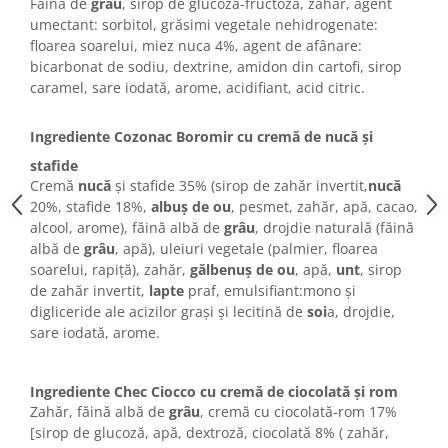
Colaci festivi
Făină de
grâu
, sirop de glucoză-fructoză, zahăr, agent
umectant: sorbitol, grăsimi vegetale nehidrogenate:
Snack-uri sărate
floarea soarelui, miez nuca 4%, agent de afânare:
Covrigi cu ulei de masline
bicarbonat de sodiu, dextrine, amidon din cartofi, sirop
Covrigi de Buzau
caramel, sare iodată, arome, acidifiant, acid citric.
Grisine
Ingrediente Cozonac Boromir cu cremă de nucă și
Crochete
Produse de gătit
stafide
Cremă
nucă
și stafide 35% (sirop de zahăr invertit,
nucă
Faina
20%, stafide 18%,
albuș de ou
, pesmet, zahăr, apă, cacao,
Arpacas si pesmet
alcool, arome), făină albă de
grâu
, drojdie naturală (făină
albă de
grâu
, apă), uleiuri vegetale (palmier, floarea
Malai
soarelui, rapiță), zahăr,
gălbenuș de ou
, apă,
unt
, sirop
Produse congelate
de zahăr invertit,
lapte
praf, emulsifiant:mono și
digliceride ale acizilor grași și lecitină de
soi
a, drojdie,
Panificatie congelata
sare iodată, arome.
Patiserie congelata
Pizza congelata
Ingrediente Chec Ciocco cu cremă de ciocolată și rom
Baton Cookie congelat
Zahăr, făină albă de
grâu
, cremă cu ciocolată-rom 17%
Cheesecake congelat
[sirop de glucoză, apă, dextroză, ciocolată 8% ( zahăr,