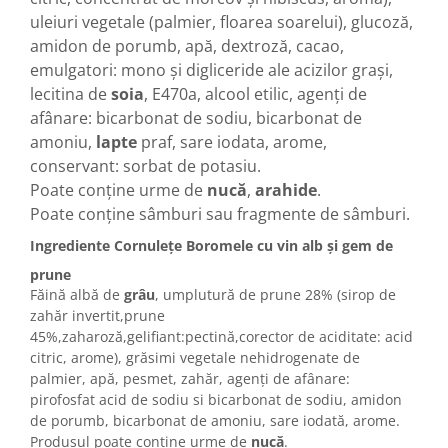
uleiuri vegetale (palmier, floarea soarelui), glucoză,
amidon de porumb, apă, dextroză, cacao,
emulgatori: mono și digliceride ale acizilor grași,
lecitina de
soia
, E470a, alcool etilic, agenți de
afânare: bicarbonat de sodiu, bicarbonat de
amoniu,
lapte
praf, sare iodata, arome,
conservant: sorbat de potasiu.
Poate conține urme de
nucă
,
arahide
.
Poate conține sâmburi sau fragmente de sâmburi.
Ingrediente Cornulețe Boromele cu vin alb și gem de
prune
Făină albă de
grâu
, umplutură de prune 28% (sirop de
zahăr invertit,prune
45%,zaharoză,gelifiant:pectină,corector de aciditate: acid
citric, arome), grăsimi vegetale nehidrogenate de
palmier, apă, pesmet, zahăr, agenți de afânare:
pirofosfat acid de sodiu si bicarbonat de sodiu, amidon
de porumb, bicarbonat de amoniu, sare iodată, arome.
Produsul poate conține urme de
nucă
.