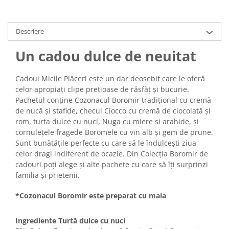
Turta dulce
Turta dulce cu nuci
Turta dulce de Sibiu
Descriere
Turta dulce cu miere
Un cadou dulce de neuitat
Croissant
Croissant Duofino
Cadoul Micile Plăceri este un dar deosebit care le oferă
Croissant cu maia
celor apropiați clipe prețioase de răsfăț și bucurie.
Pachetul conține Cozonacul Boromir tradițional cu cremă
Cornulete
de nucă și stafide, checul Ciocco cu cremă de ciocolată și
Boromele
rom, turta dulce cu nuci, Nuga cu miere si arahide, și
Cornulete fragede
cornulețele fragede Boromele cu vin alb și gem de prune.
Pasca
Sunt bunătățile perfecte cu care să le îndulcești ziua
celor dragi indiferent de ocazie. Din Colecția Boromir de
Pasca Fresh
cadouri poți alege și alte pachete cu care să îți surprinzi
Cereale
familia și prietenii.
Paine
*Cozonacul Boromir este preparat cu maia
Paine ambalata
Chifle
Ingrediente Turtă dulce cu nuci