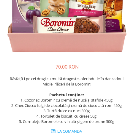
Cozo-Bun
Cozonac Cadou
Cozonac cu Unt
Cozonac Royal
Cozonac Mos Craciun
Cozonac Duofino
Cozonac Imperial
Cofetarie
70,00 RON
Ciocolata
Salam de biscuiti
Răsfață-i pe cei dragi cu multă dragoste, oferindu-le în dar cadoul
Fursecuri
Micile Plăceri de la Boromir!
Creme tartinabile
Pachetul conține:
Prajituri artizanale
1. Cozonac Boromir cu cremă de nucă și stafide 450g
Fursecuri cu unt
2. Chec Ciocco fulgi de ciocolată și cremă de ciocolată-rom 450g
3. Turtă dulce cu nuci 300g
Chec
4. Tortulet de biscuiti cu cirese 50g
5. Cornulețe Boromele cu vin alb și gem de prune 300g
Chec cu iaurt
Chec Ciocco
LA COMANDA