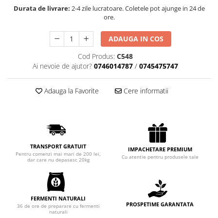
Chec Glasat
Durata de livrare:
2-4 zile lucratoare. Coletele pot ajunge in 24 de
ore.
Checurile Royal
Prajituri
ADAUGA IN COS
Prajituri Fabrica de Amandine
Cod Produs:
C548
Prajituri nuci
Ai nevoie de ajutor?
0746014787
/
0745475747
Rulade
Prajitura ingerilor
Adauga la Favorite
Cere informatii
Prajituri Red Collection
Prajituri cu fructe
Prajituri cafea
Prajituri de Craciun
TRANSPORT GRATUIT
Torturi ambalate
IMPACHETARE PREMIUM
Pentru comenzi mai mari de 200 lei,
Cu atentie pentru produsele tale
dar care nu depasesc 20kg
Chec mini
Torti
Foietaje
FERMENTI NATURALI
Biscuiti
PROSPETIME GARANTATA
36 de ore de preparare cu fermenti
naturali