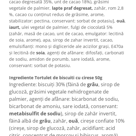
Horeca
cacao degresată 35%, unt de cacao 18%), grăsimi
vegetale de palmier,
lapte praf degresat,
zahăr, rom 2,8
Faina Profesionala
%, cacao cu conținut redus de grăsime, arome,
Fursecuri vrac
stabilizator: pectina, conservant: sorbat de potasiu],
ouă
,
Congelate brutarie
iaurt,
ulei vegetal de palmier, fulgi de ciocolată 5%
Cadouri
(zahăr, masă de cacao, unt de cacao, emulgator: lecitină
de soia, arome), apa, sirop de zahar invertit, cacao,
Pachete Cadou
emulsifianți: mono și digliceride ale acizilor grași, E470a
Cozonac Wine Collection
și lecitină de
soia
, agenți de afânare: difosfați, carbonati
Vinuri Casa Isarescu
de sodiu, amidon de porumb, sare iodată, arome,
conservant: sorbat de potasiu.
Accesorii Boromir
Dulciurile Feleacul
Ingrediente Tortulet de biscuiti cu cirese 50g
Glucoza
Ingrediente: biscuiți 30% (făină de
grâu
, sirop de
glucoză, grăsimi vegetale nehidrogenate de
Halva
palmier, agenți de afânare: bicarbonat de sodiu,
Nuga
bicarbonat de amoniu, sare iodată, conservant:
Rahat
metabisulfit de sodiu
), sirop de zahăr invertit,
făină albă de
grâu
, zahăr,
ouă
, cireșe confiate 10%
(cireșe, sirop de glucoză, zahăr, acidifiant: acid
citric, concentrat de morcov și hibiscus, aromă),