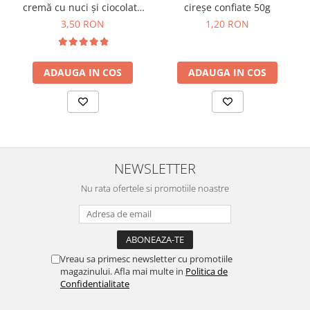
cremă cu nuci și ciocolată
cireșe confiate 50g
80g
3,50 RON
1,20 RON
ADAUGA IN COS
ADAUGA IN COS
NEWSLETTER
Nu rata ofertele si promotiile noastre
Vreau sa primesc newsletter cu promotiile
magazinului. Afla mai multe in
Politica de
Confidentialitate