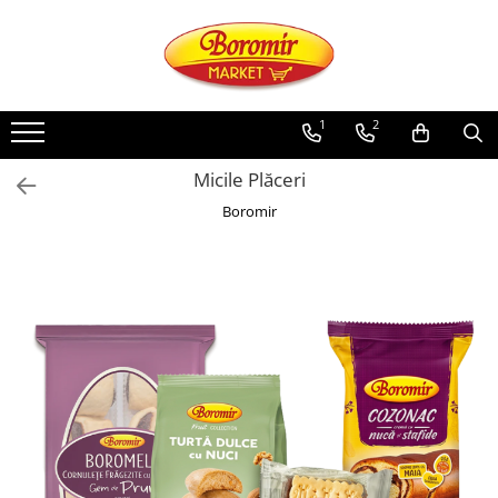
PRODUSE
Noutati
1
2
Produse de post
Micile Plăceri
Cozonac
Boromir
Cozonac Cremos
Cozonac Insiropat
Cozonac Exotic
Cozonac Creme
Cozonac Traditional
Cozonac Casa Boromir
Cozonac Pricomigdala
Cozonac Magnum
Cozonac Vegan (de post)
Cozonac Collection