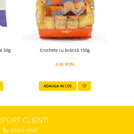
de 50g
Crochete cu brânză 150g
Cornulețe
4,00 RON
ADAUGA IN COS
A
UPORT CLIENTI
0746014787