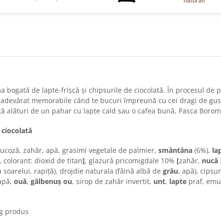
naturali
bogată de lapte-frișcă și chipsurile de ciocolată. În procesul de p
cu adevărat memorabile când te bucuri împreună cu cei dragi de gus
tă alături de un pahar cu lapte cald sau o cafea bună, Pasca Borom
 ciocolată
lucoză, zahăr, apă, grasimi vegetale de palmier,
smântâna
(6%),
la
, colorant: dioxid de titan
]
, glazură pricomigdale 10%
[
zahăr,
nucă
a soarelui, rapiță), drojdie naturala (făină albă de
grâu
, apă), cipsu
 apă,
ouă
,
gălbenuș ou
, sirop de zahăr invertit,
unt
,
lapte
praf, emul
g produs