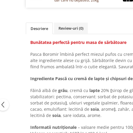
dar care nu depasesc 20kg
Chec Glasat
Checurile Royal
Prajituri
Review-uri
(0)
Descriere
Prajituri Fabrica de Amandine
Prajituri nuci
Bunătatea perfectă pentru masa de sărbătoare
Rulade
Prajitura ingerilor
Pasca Boromir îmbină perfect miezul pufos cu crema 
Prajituri Red Collection
alte ingrediente alese cu grijă. Sărbătorile devin 
fiind frumos ambalată într-o cutie elegantă. Savura
Prajituri cu fructe
Prajituri cafea
Ingrediente Pască cu cremă de lapte și chipsuri de
Prajituri de Craciun
Făină albă de
grâu
, cremă cu
lapte
20%
[
sirop de g
Torturi ambalate
stabilizatori: pectina, conservant: sorbat de potasiu
Chec mini
sorbat de potasiu
]
, uleiuri vegetale (palmier,
floare
Torti
cacao, emulsifiant: lecitină de
soia
, arome
]
, zahăr,
lecitină de
soia
, sare iodata, arome.
Foietaje
Biscuiti
Informatii nutriționale
– valoare medie pentru 100