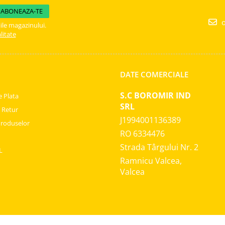
o
ile magazinului.
litate
DATE COMERCIALE
S.C BOROMIR IND
 Plata
SRL
e Retur
J1994001136389
Produselor
RO 6334476
Strada Târgului Nr. 2
L
Ramnicu Valcea,
Valcea