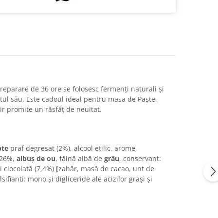
reparare de 36 ore se folosesc fermenți naturali și
tul său. Este cadoul ideal pentru masa de Paște,
ir promite un răsfăț de neuitat.
pte
praf degresat (2%), alcool etilic,
arome,
26%,
albuș de ou
, făină albă de
grâu
, conservant:
ri ciocolată (7,4%)
[
zahăr, masă de cacao, unt de
sifianti: mono și digliceride ale acizilor grași și