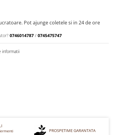
lucratoare. Pot ajunge coletele si in 24 de ore
utor?
0746014787
/
0745475747
 informatii
LI
PROSPETIME GARANTATA
fermenti