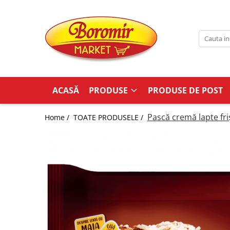
PRODUSE
Noutati
Produse de post
Cozonac
ACASĂ
PRODUSE
PRODUSE DE POST
Cozonac Cremos
Cozonac Insiropat
Pască cremă lapte fri
Home /
TOATE PRODUSELE /
Cozonac Exotic
Cozonac Creme
Cozonac Traditional
Cozonac Casa Boromir
Cozonac Pricomigdala
Cozonac Magnum
Cozonac Vegan (de post)
Cozonac Collection