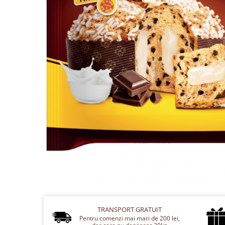
Cozo-Bun
Cozonac Cadou
Cozonac cu Unt
Cozonac Royal
Cozonac Mos Craciun
Cozonac Duofino
Cozonac Imperial
Cofetarie
Ciocolata
Salam de biscuiti
Fursecuri
Creme tartinabile
Prajituri artizanale
Fursecuri cu unt
Chec
Chec cu iaurt
TRANSPORT GRATUIT
Pentru comenzi mai mari de 200 lei,
Chec Ciocco