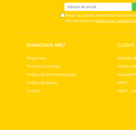
Horeca
Faina Profesionala
Vreau sa primesc newsletter cu promoti
Fursecuri vrac
Afla mai multe in
Politica de Confidentia
Congelate brutarie
Cadouri
Pachete Cadou
MAGAZINUL MEU
CLIENTI
Cozonac Wine Collection
Despre noi
Metode de
Vinuri Casa Isarescu
Accesorii Boromir
Termeni si Conditii
Politica d
Dulciurile Feleacul
Politica de Confidentialitate
Garantia 
Politica de livrare
ANPC
Glucoza
Contact
ANPC - SA
Halva
Nuga
Rahat