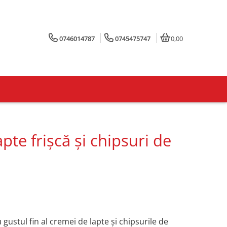
0746014787
0745475747
0,00
pte frișcă și chipsuri de
gustul fin al cremei de lapte și chipsurile de