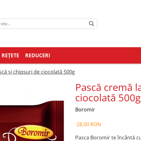
REȚETE
REDUCERI
șcă și chipsuri de ciocolată 500g
Pască cremă la
ciocolată 500g
Boromir
28,00 RON
Pasca Boromir te încântă cu 