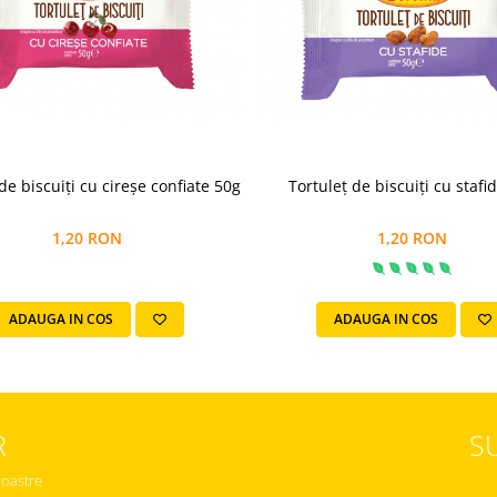
de biscuiți cu cireșe confiate 50g
Tortuleț de biscuiți cu stafi
1,20 RON
1,20 RON
ADAUGA IN COS
ADAUGA IN COS
R
S
noastre