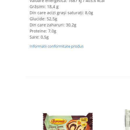
Valoare energetică: 1687 kJ / 403,6 kcal
Turta dulce
Grăsimi: 18,4 g
Turta dulce cu nuci
Din care acizi grași saturați: 8,0g
Turta dulce de Sibiu
Glucide: 52,5g
Din care zaharuri: 30,2g
Turta dulce cu miere
Proteine: 7,0g
Croissant
Sare: 0,5g
Croissant Duofino
Informatii conformitate produs
Croissant cu maia
Cornulete
Boromele
Cornulete fragede
Pasca
Pasca Fresh
Cereale
Paine
Paine ambalata
Chifle