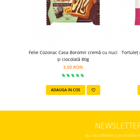
Colaci festivi
Snack-uri sărate
Covrigi cu ulei de masline
Covrigi de Buzau
Grisine
Crochete
Produse de gătit
Tortuleț 
Felie Cozonac Casa Boromir cremă cu nuci
și ciocolată 80g
Faina
3,50 RON
Arpacas si pesmet
Malai
Produse congelate
ADAUGA IN COS
Panificatie congelata
Patiserie congelata
Pizza congelata
NEWSLETTE
Baton Cookie congelat
Cheesecake congelat
Nu rata ofertele si promotiile 