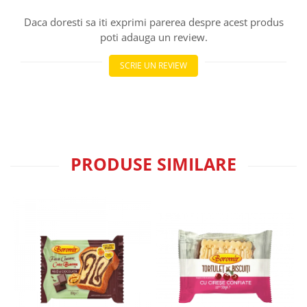
Turta dulce
Daca doresti sa iti exprimi parerea despre acest produs
Turta dulce cu nuci
poti adauga un review.
Turta dulce de Sibiu
Turta dulce cu miere
SCRIE UN REVIEW
Croissant
Croissant Duofino
Croissant cu maia
Cornulete
Boromele
PRODUSE SIMILARE
Cornulete fragede
Pasca
Pasca Fresh
Cereale
Paine
Paine ambalata
Chifle