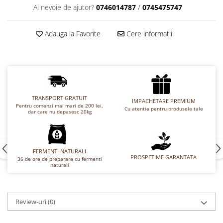
Ai nevoie de ajutor?
0746014787
/
0745475747
Chec Glasat
Checurile Royal
Adauga la Favorite
Cere informatii
Prajituri
Prajituri Fabrica de Amandine
Prajituri nuci
Rulade
Prajitura ingerilor
TRANSPORT GRATUIT
Prajituri Red Collection
IMPACHETARE PREMIUM
Pentru comenzi mai mari de 200 lei,
Cu atentie pentru produsele tale
dar care nu depasesc 20kg
Prajituri cu fructe
Prajituri cafea
Prajituri de Craciun
FERMENTI NATURALI
Torturi ambalate
PROSPETIME GARANTATA
36 de ore de preparare cu fermenti
Chec mini
naturali
Torti
Foietaje
Review-uri
(0)
Biscuiti