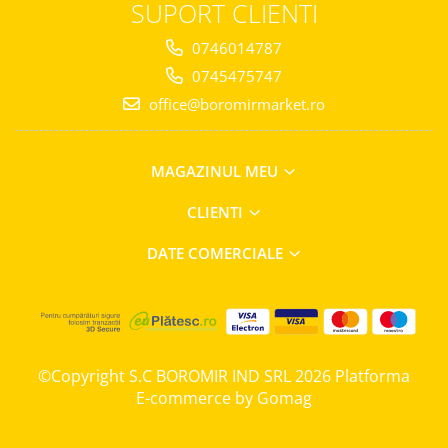
Horeca
SUPORT CLIENTI
Faina Profesionala
0746014787
Fursecuri vrac
0745475747
Congelate brutarie
office@boromirmarket.ro
Cadouri
Pachete Cadou
Cozonac Wine Collection
MAGAZINUL MEU
Vinuri Casa Isarescu
CLIENTI
Accesorii Boromir
Dulciurile Feleacul
DATE COMERCIALE
Glucoza
Halva
Nuga
Rahat
©Copyright S.C BOROMIR IND SRL 2026
Platforma
E-commerce by Gomag