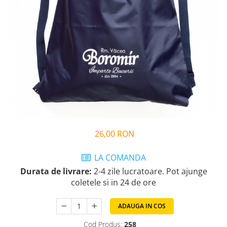
Cozo-Bun
Cozonac Cadou
Cozonac cu Unt
Cozonac Royal
Cozonac Mos Craciun
Cozonac Duofino
Cozonac Imperial
Cofetarie
Ciocolata
Salam de biscuiti
26,00 RON
Fursecuri
Creme tartinabile
LA COMANDA
Prajituri artizanale
Durata de livrare:
2-4 zile lucratoare. Pot ajunge
Fursecuri cu unt
coletele si in 24 de ore
Chec
ADAUGA IN COS
Chec cu iaurt
Chec Ciocco
Cod Produs:
258