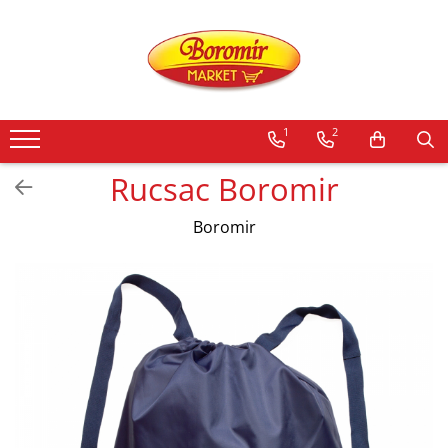
PRODUSE
Noutati
1
2
Produse de post
Cozonac
Rucsac Boromir
Cozonac Cremos
Boromir
Cozonac Insiropat
Cozonac Exotic
Cozonac Creme
Cozonac Traditional
Cozonac Casa Boromir
Cozonac Pricomigdala
Cozonac Magnum
Cozonac Vegan (de post)
Cozonac Collection