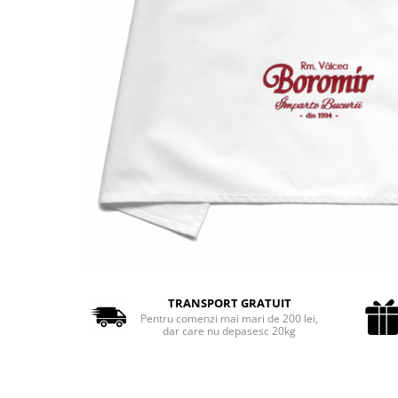
Cozo-Bun
Cozonac Cadou
Cozonac cu Unt
Cozonac Royal
Cozonac Mos Craciun
Cozonac Duofino
Cozonac Imperial
Cofetarie
Ciocolata
Salam de biscuiti
Fursecuri
Creme tartinabile
Prajituri artizanale
TRANSPORT GRATUIT
Fursecuri cu unt
Pentru comenzi mai mari de 200 lei,
dar care nu depasesc 20kg
Chec
Chec cu iaurt
Chec Ciocco