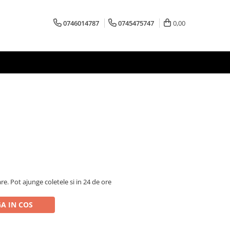
0746014787
0745475747
0,00
are. Pot ajunge coletele si in 24 de ore
A IN COS