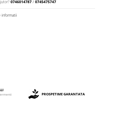
jutor?
0746014787
/
0745475747
informatii
LI
PROSPETIME GARANTATA
fermenti