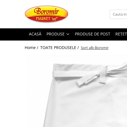
PRODUSE
Noutati
ACASĂ
PRODUSE
PRODUSE DE POST
REȚET
Produse de post
Home /
TOATE PRODUSELE /
Sort alb Boromir
Cozonac
Cozonac Cremos
Cozonac Insiropat
Cozonac Exotic
Cozonac Creme
Cozonac Traditional
Cozonac Casa Boromir
Cozonac Pricomigdala
Cozonac Magnum
Cozonac Vegan (de post)
Cozonac Collection