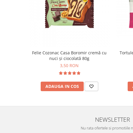
Turta dulce
Turta dulce cu nuci
Turta dulce de Sibiu
Turta dulce cu miere
Croissant
Croissant Duofino
Croissant cu maia
Tortule
Felie Cozonac Casa Boromir cremă cu
Cornulete
nuci și ciocolată 80g
3,50 RON
Boromele
Cornulete fragede
Pasca
ADAUGA IN COS
Pasca Fresh
Cereale
Paine
NEWSLETTER
Paine ambalata
Chifle
Nu rata ofertele si promotiile 