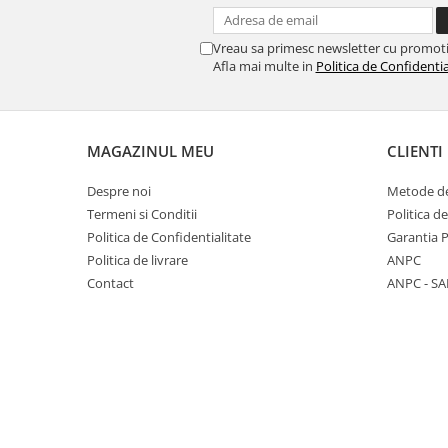
Colaci festivi
Snack-uri sărate
Vreau sa primesc newsletter cu promoti
Covrigi cu ulei de masline
Afla mai multe in
Politica de Confidentia
Covrigi de Buzau
Grisine
Crochete
MAGAZINUL MEU
CLIENTI
Produse de gătit
Despre noi
Metode de
Faina
Termeni si Conditii
Politica d
Arpacas si pesmet
Politica de Confidentialitate
Garantia 
Malai
Politica de livrare
ANPC
Contact
ANPC - SA
Produse congelate
Panificatie congelata
Patiserie congelata
Pizza congelata
Baton Cookie congelat
Cheesecake congelat