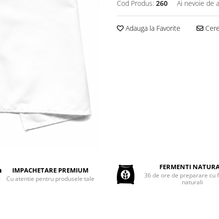
Cod Produs:
260
Ai nevoie de a
Adauga la Favorite
Cere 
FERMENTI NATURA
IMPACHETARE PREMIUM
36 de ore de preparare cu 
Cu atentie pentru produsele tale
naturali