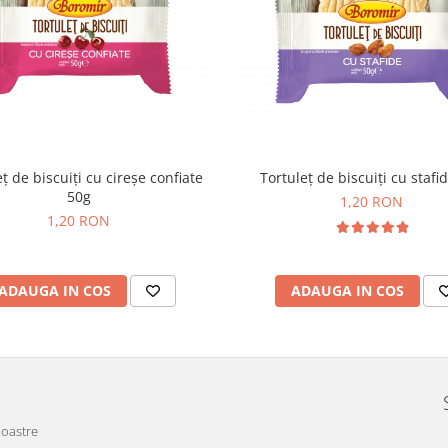
ț de biscuiți cu cireșe confiate
Tortuleț de biscuiți cu stafi
50g
1,20 RON
1,20 RON
ADAUGA IN COS
ADAUGA IN COS
noastre