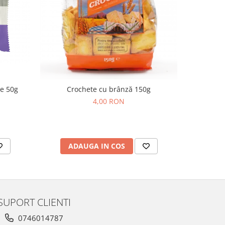
de 50g
Crochete cu brânză 150g
Cornulețe
4,00 RON
ADAUGA IN COS
AD
SUPORT CLIENTI
0746014787