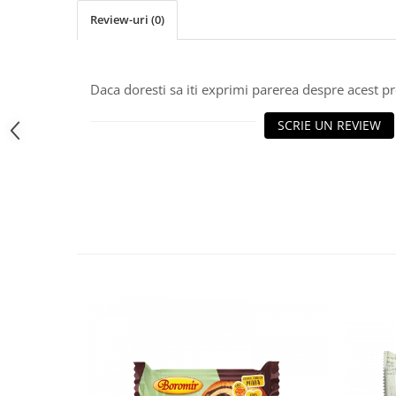
Chec Glasat
Review-uri
(0)
Checurile Royal
Prajituri
Prajituri Fabrica de Amandine
Daca doresti sa iti exprimi parerea despre acest 
Prajituri nuci
SCRIE UN REVIEW
Rulade
Prajitura ingerilor
Prajituri Red Collection
Prajituri cu fructe
Prajituri cafea
Prajituri de Craciun
Torturi ambalate
Chec mini
Torti
Foietaje
Biscuiti