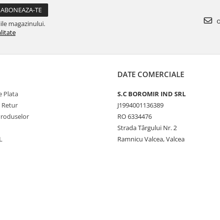
o
ile magazinului.
litate
DATE COMERCIALE
 Plata
S.C BOROMIR IND SRL
e Retur
J1994001136389
Produselor
RO 6334476
Strada Târgului Nr. 2
L
Ramnicu Valcea, Valcea