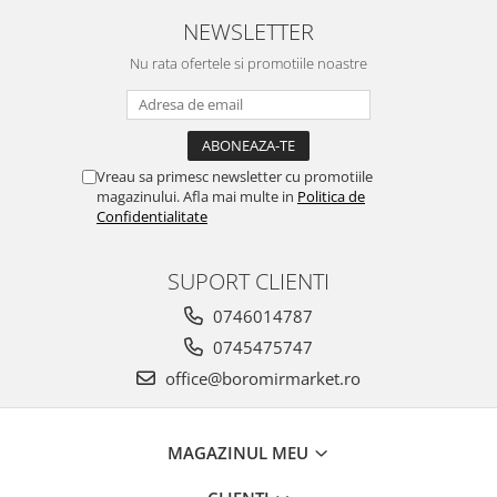
Turta dulce
NEWSLETTER
Turta dulce cu nuci
Nu rata ofertele si promotiile noastre
Turta dulce de Sibiu
Turta dulce cu miere
Croissant
Croissant Duofino
Vreau sa primesc newsletter cu promotiile
Croissant cu maia
magazinului. Afla mai multe in
Politica de
Confidentialitate
Cornulete
Boromele
SUPORT CLIENTI
Cornulete fragede
Pasca
0746014787
Pasca Fresh
0745475747
Cereale
office@boromirmarket.ro
Paine
Paine ambalata
MAGAZINUL MEU
Chifle