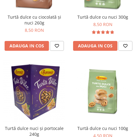
Cozo-Bun
Cozonac Cadou
Turtă dulce cu ciocolată și
Turtă dulce cu nuci 300g
Cozonac cu Unt
nuci 260g
8,50 RON
Cozonac Royal
8,50 RON
Cozonac Mos Craciun
Cozonac Duofino
ADAUGA IN COS
ADAUGA IN COS
Cozonac Imperial
Cofetarie
Ciocolata
Salam de biscuiti
Fursecuri
Creme tartinabile
Prajituri artizanale
Fursecuri cu unt
Chec
Chec cu iaurt
Turtă dulce nuci și portocale
Turtă dulce cu nuci 100g
Chec Ciocco
240g
4,50 RON