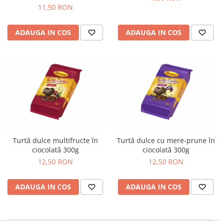
11,50 RON
Chec Glasat
Checurile Royal
ADAUGA IN COS
ADAUGA IN COS
Prajituri
Prajituri Fabrica de Amandine
Prajituri nuci
Rulade
Prajitura ingerilor
Prajituri Red Collection
Prajituri cu fructe
Prajituri cafea
Prajituri de Craciun
Turtă dulce multifructe în
Turtă dulce cu mere-prune în
ciocolată 300g
ciocolată 300g
Torturi ambalate
12,50 RON
12,50 RON
Chec mini
Torti
ADAUGA IN COS
ADAUGA IN COS
Foietaje
Biscuiti