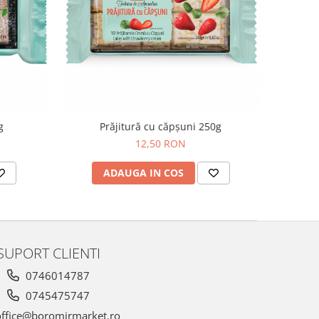
g
Prăjitură cu căpșuni 250g
12,50 RON
ADAUGA IN COS
SUPORT CLIENTI
0746014787
0745475747
ffice@boromirmarket.ro