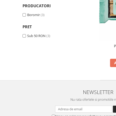
Cozo-Bun
PRODUCATORI
Cozonac Cadou
Boromir
(3)
Cozonac cu Unt
Cozonac Royal
PRET
Cozonac Mos Craciun
Sub 50 RON
(3)
Cozonac Duofino
Cozonac Imperial
P
Cofetarie
Ciocolata
Salam de biscuiti
Fursecuri
Creme tartinabile
Prajituri artizanale
NEWSLETTER
Fursecuri cu unt
Chec
Nu rata ofertele si promotiile 
Chec cu iaurt
Chec Ciocco