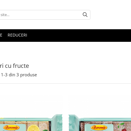
E
REDUCERI
ri cu fructe
1-
3
din
3
produse