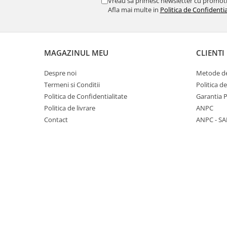
Vreau sa primesc newsletter cu promoti
Chec Glasat
Afla mai multe in
Politica de Confidentia
Checurile Royal
Prajituri
Prajituri Fabrica de Amandine
MAGAZINUL MEU
CLIENTI
Prajituri nuci
Despre noi
Metode de
Rulade
Termeni si Conditii
Politica d
Prajitura ingerilor
Politica de Confidentialitate
Garantia 
Prajituri Red Collection
Politica de livrare
ANPC
Prajituri cu fructe
Contact
ANPC - SA
Prajituri cafea
Prajituri de Craciun
Torturi ambalate
Chec mini
Torti
Foietaje
Biscuiti