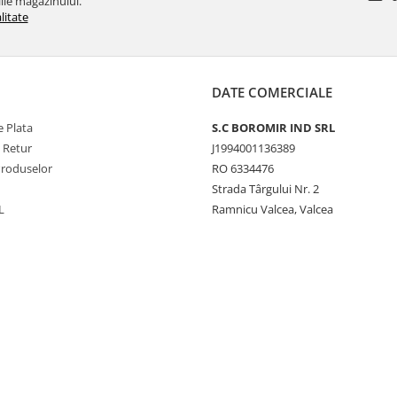
ile magazinului.
litate
DATE COMERCIALE
 Plata
S.C BOROMIR IND SRL
e Retur
J1994001136389
Produselor
RO 6334476
Strada Târgului Nr. 2
L
Ramnicu Valcea, Valcea