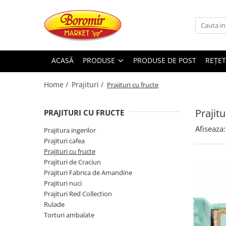
PRODUSE
Noutati
ACASĂ
PRODUSE
PRODUSE DE POST
REȚET
Produse de post
Home /
Prajituri /
Prajituri cu fructe
Cozonac
Cozonac Cremos
Prajitu
PRAJITURI CU FRUCTE
Cozonac Insiropat
Cozonac Exotic
Afiseaza:
Prajitura ingerilor
Cozonac Creme
Prajituri cafea
Prajituri cu fructe
Cozonac Traditional
Prajituri de Craciun
Cozonac Casa Boromir
Prajituri Fabrica de Amandine
Cozonac Pricomigdala
Prajituri nuci
Cozonac Magnum
Prajituri Red Collection
Rulade
Cozonac Vegan (de post)
Torturi ambalate
Cozonac Collection