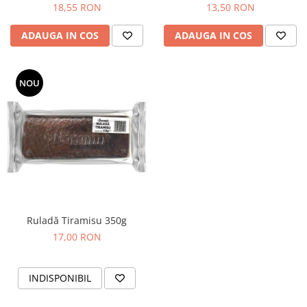
18,55 RON
13,50 RON
Chec Glasat
Checurile Royal
ADAUGA IN COS
ADAUGA IN COS
Prajituri
Prajituri Fabrica de Amandine
NOU
Prajituri nuci
Rulade
Prajitura ingerilor
Prajituri Red Collection
Prajituri cu fructe
Prajituri cafea
Prajituri de Craciun
Torturi ambalate
Ruladă Tiramisu 350g
Chec mini
17,00 RON
Torti
Foietaje
INDISPONIBIL
Biscuiti