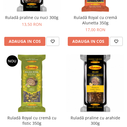
Cozo-Bun
Cozonac Cadou
Ruladă praline cu nuci 300g
Ruladă Royal cu cremă
Cozonac cu Unt
Alunetta 350g
13,50 RON
Cozonac Royal
17,00 RON
Cozonac Mos Craciun
Cozonac Duofino
ADAUGA IN COS
ADAUGA IN COS
Cozonac Imperial
Cofetarie
NOU
Ciocolata
Salam de biscuiti
Fursecuri
Creme tartinabile
Prajituri artizanale
Fursecuri cu unt
Chec
Chec cu iaurt
Ruladă Royal cu cremă cu
Ruladă praline cu arahide
fistic 350g
300g
Chec Ciocco