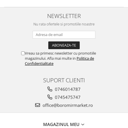
Turta dulce
Turta dulce cu nuci
NEWSLETTER
Turta dulce de Sibiu
Nu rata ofertele si promotiile noastre
Turta dulce cu miere
Croissant
Croissant Duofino
Croissant cu maia
Vreau sa primesc newsletter cu promotiile
Cornulete
magazinului. Afla mai multe in
Politica de
Confidentialitate
Boromele
Cornulete fragede
SUPORT CLIENTI
Pasca
Pasca Fresh
0746014787
Cereale
0745475747
Paine
office@boromirmarket.ro
Paine ambalata
Chifle
MAGAZINUL MEU