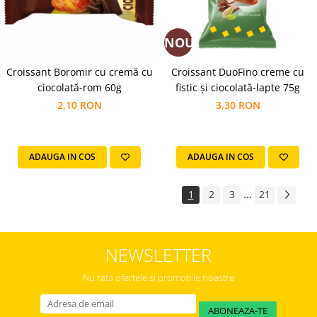
NOU
Croissant Boromir cu cremă cu
Croissant DuoFino creme cu
ciocolată-rom 60g
fistic și ciocolată-lapte 75g
2,10 RON
3,30 RON
ADAUGA IN COS
ADAUGA IN COS
...
1
2
3
21
NEWSLETTER
Nu rata ofertele si promotiile noastre