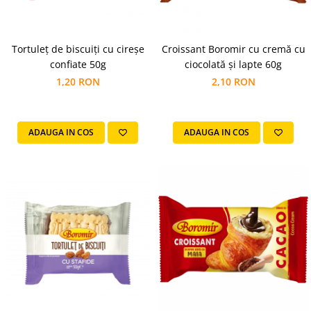
Chec Glasat
Checurile Royal
Prajituri
Tortuleț de biscuiți cu cireșe
Croissant Boromir cu cremă cu
confiate 50g
ciocolată și lapte 60g
Prajituri Fabrica de Amandine
1,20 RON
2,10 RON
Prajituri nuci
Rulade
Prajitura ingerilor
ADAUGA IN COS
ADAUGA IN COS
Prajituri Red Collection
Prajituri cu fructe
Prajituri cafea
Prajituri de Craciun
Torturi ambalate
Chec mini
Torti
Foietaje
Biscuiti