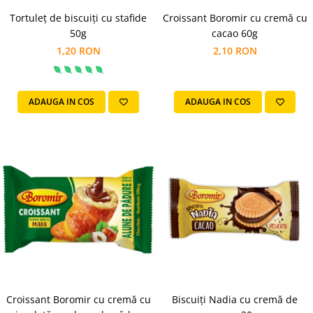
Turta dulce
Tortuleț de biscuiți cu stafide
Croissant Boromir cu cremă cu
Turta dulce cu nuci
50g
cacao 60g
Turta dulce de Sibiu
1,20 RON
2,10 RON
Turta dulce cu miere
Croissant
Croissant Duofino
ADAUGA IN COS
ADAUGA IN COS
Croissant cu maia
Cornulete
Boromele
Cornulete fragede
Pasca
Pasca Fresh
Cereale
Paine
Paine ambalata
Chifle
Biscuiți Nadia cu cremă de
Croissant Boromir cu cremă cu