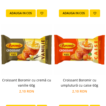
Horeca
Faina Profesionala
ADAUGA IN COS
ADAUGA IN COS
Fursecuri vrac
Congelate brutarie
Cadouri
Pachete Cadou
Cozonac Wine Collection
Vinuri Casa Isarescu
Accesorii Boromir
Dulciurile Feleacul
Glucoza
Halva
Nuga
Croissant Boromir cu cremă cu
Croissant Boromir cu
Rahat
vanilie 60g
umplutură cu caise 60g
2,10 RON
2,10 RON