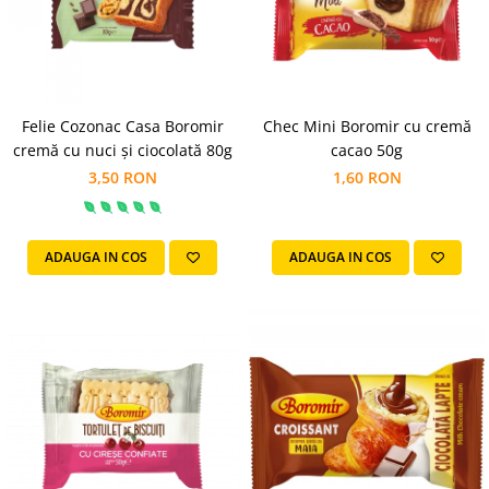
Cozo-Bun
Cozonac Cadou
Cozonac cu Unt
Cozonac Royal
Felie Cozonac Casa Boromir
Chec Mini Boromir cu cremă
Cozonac Mos Craciun
cremă cu nuci și ciocolată 80g
cacao 50g
Cozonac Duofino
3,50 RON
1,60 RON
Cozonac Imperial
Cofetarie
Ciocolata
ADAUGA IN COS
ADAUGA IN COS
Salam de biscuiti
Fursecuri
Creme tartinabile
Prajituri artizanale
Fursecuri cu unt
Chec
Chec cu iaurt
Chec Ciocco