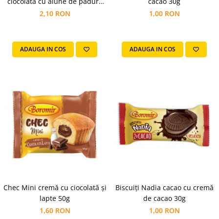
cacao 30g
ciocolată cu alune de pădure
Colaci festivi
60g
1,00 RON
2,10 RON
Snack-uri sărate
Covrigi cu ulei de masline
Covrigi de Buzau
ADAUGA IN COS
ADAUGA IN COS
Grisine
Crochete
Produse de gătit
Faina
Arpacas si pesmet
Malai
Produse congelate
Panificatie congelata
Patiserie congelata
Pizza congelata
Biscuiți Nadia cacao cu cremă
Chec Mini cremă cu ciocolată și
Baton Cookie congelat
de cacao 30g
lapte 50g
Cheesecake congelat
1,00 RON
1,60 RON