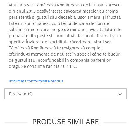
Turta dulce
Vinul alb sec Tămâioasă Românească de la Casa Isărescu
Turta dulce cu nuci
din anul 2013 desăvârșește savoarea meselor cu aroma
persistentă și gustul său deosebit, ușor amărui și fructat.
Turta dulce de Sibiu
Este un soi românesc cu o tentă delicată de flori de
Turta dulce cu miere
salcâm și miere care merge de minune savurat alături de
Croissant
preparate din pește și carne albă, dar poate fi servit și ca
aperitiv. Înviorat de o aciditate răcoritoare, Vinul sec
Croissant Duofino
Tămâioasă Românească te revigorează complet,
Croissant cu maia
oferindu-ți momente de neuitat în special când te bucuri
Cornulete
de gustul său inconfundabil în compania oamenilor
dragi. Se consumă răcit la 10-11°C.
Boromele
Cornulete fragede
Informatii conformitate produs
Pasca
Pasca Fresh
Review-uri
(0)
Cereale
Paine
Paine ambalata
PRODUSE SIMILARE
Chifle