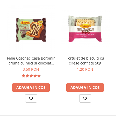
Colaci festivi
Snack-uri sărate
Covrigi cu ulei de masline
Covrigi de Buzau
Grisine
Crochete
Produse de gătit
Faina
Felie Cozonac Casa Boromir
Tortuleț de biscuiți cu
Arpacas si pesmet
cremă cu nuci și ciocolată
cireșe confiate 50g
Malai
80g
3,50 RON
1,20 RON
Produse congelate
Panificatie congelata
ADAUGA IN COS
ADAUGA IN COS
Patiserie congelata
Pizza congelata
Baton Cookie congelat
Cheesecake congelat