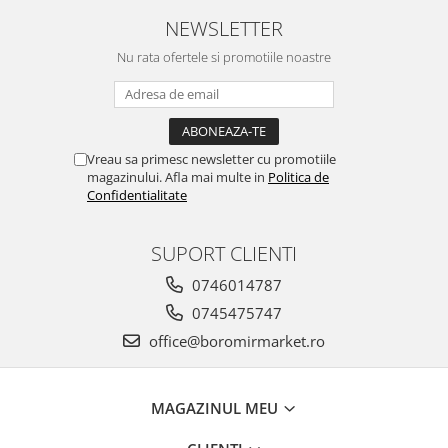
Horeca
NEWSLETTER
Faina Profesionala
Fursecuri vrac
Nu rata ofertele si promotiile noastre
Congelate brutarie
Cadouri
Pachete Cadou
Vreau sa primesc newsletter cu promotiile
Cozonac Wine Collection
magazinului. Afla mai multe in
Politica de
Vinuri Casa Isarescu
Confidentialitate
Accesorii Boromir
Dulciurile Feleacul
SUPORT CLIENTI
Glucoza
0746014787
Halva
0745475747
Nuga
office@boromirmarket.ro
Rahat
MAGAZINUL MEU