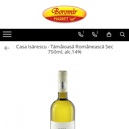
PRODUSE
Noutati
1
2
Produse de post
Casa Isărescu - Tămâioasă Românească Sec
Cozonac
750ml, alc.14%
Cozonac Cremos
Cozonac Insiropat
Cozonac Exotic
Cozonac Creme
Cozonac Traditional
Cozonac Casa Boromir
Cozonac Pricomigdala
Cozonac Magnum
Cozonac Vegan (de post)
Cozonac Collection