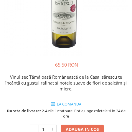
Cozo-Bun
Cozonac Cadou
Cozonac cu Unt
Cozonac Royal
Cozonac Mos Craciun
Cozonac Duofino
Cozonac Imperial
Cofetarie
65,50 RON
Ciocolata
Salam de biscuiti
Vinul sec Tămâioasă Românească de la Casa Isărescu te
Fursecuri
încântă cu gustul rafinat și notele suave de flori de salcâm și
miere.
Creme tartinabile
Prajituri artizanale
LA COMANDA
Fursecuri cu unt
Durata de livrare:
2-4 zile lucratoare. Pot ajunge coletele si in 24 de
Chec
ore
Chec cu iaurt
Chec Ciocco
ADAUGA IN COS