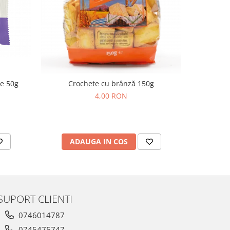
de 50g
Crochete cu brânză 150g
Cornulețe
4,00 RON
ADAUGA IN COS
AD
SUPORT CLIENTI
0746014787
0745475747