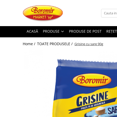
PRODUSE
Noutati
ACASĂ
PRODUSE
PRODUSE DE POST
REȚET
Produse de post
Home /
TOATE PRODUSELE /
Grisine cu sare 90g
Cozonac
Cozonac Cremos
Cozonac Insiropat
Cozonac Exotic
Cozonac Creme
Cozonac Traditional
Cozonac Casa Boromir
Cozonac Pricomigdala
Cozonac Magnum
Cozonac Vegan (de post)
Cozonac Collection