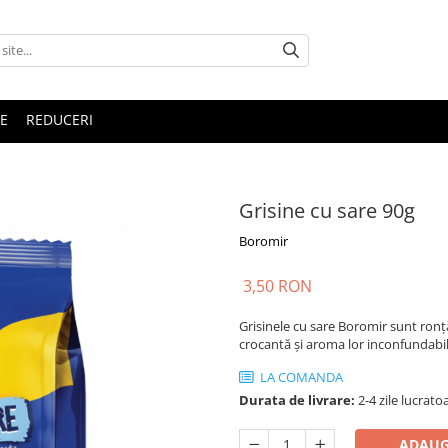
E
REDUCERI
Grisine cu sare 90g
Boromir
3,50 RON
Grisinele cu sare Boromir sunt ronță
crocantă și aroma lor inconfundabil
LA COMANDA
Durata de livrare:
2-4 zile lucrato
ADAUG