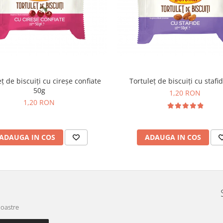
ț de biscuiți cu cireșe confiate
Tortuleț de biscuiți cu stafi
50g
1,20 RON
1,20 RON
ADAUGA IN COS
ADAUGA IN COS
noastre