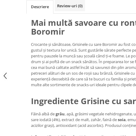
Chec Glasat
Review-uri
(0)
Descriere
Checurile Royal
Mai
multă
savoare cu
ronț
Prajituri
Boromir
Prajituri Fabrica de Amandine
Prajituri nuci
Crocante și sănătoase, Grisinele cu sare Boromir au fost c
Rulade
gustul și textura lor unică. Sunt gustările sărate perfecte p
Prajitura ingerilor
pentru pauzele la muncă sau școală când ți-e foame. Le poți
Prajituri Red Collection
drum și ai poftă de un snack sănătos. În prepararea lor se 
cea mai bună calitate astfel încât să savurezi din plin aroma
Prajituri cu fructe
petreceri alături de un sos de roșii sau brânză, Grisinele cu
Prajituri cafea
experiență deosebită de care să te bucuri cu familia și priet
multe alte sortimente de snacks-uri ideale pentru clipele d
Prajituri de Craciun
Torturi ambalate
Ingrediente Grisine cu sa
Chec mini
Torti
Făină albă de
grâu
, apă, grăsimi vegetale nehidrogenate, ul
Foietaje
sare iodată (4%), extract de malt, zahăr, faină de
soia
, emu
acizilor grași), antioxidant (acid ascorbic). Produsul conțin
Biscuiti