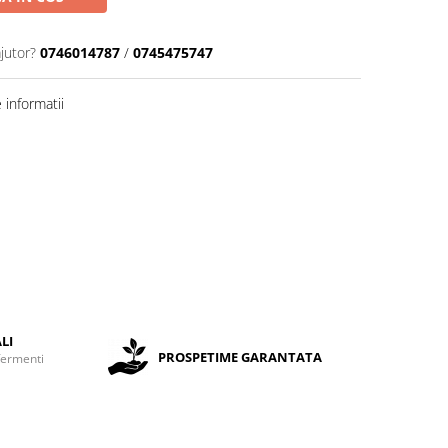
jutor?
0746014787
/
0745475747
informatii
LI
PROSPETIME GARANTATA
fermenti