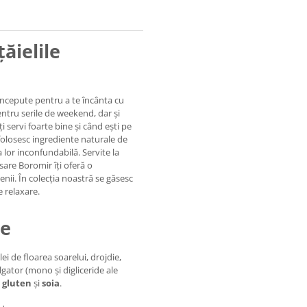
ăielile
oncepute pentru a te încânta cu
entru serile de weekend, dar și
 servi foarte bine și când ești pe
folosesc ingrediente naturale de
 lor inconfundabilă. Servite la
 sare Boromir îți oferă o
enii. În colecția noastră se găsesc
e relaxare.
re
ei de floarea soarelui, drojdie,
lgator (mono și digliceride ale
e
gluten
și
soia
.