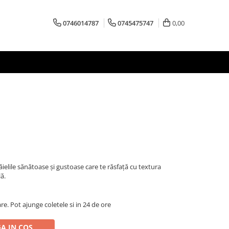
0746014787
0745475747
0,00
ielile sănătoase și gustoase care te răsfață cu textura
ă.
are. Pot ajunge coletele si in 24 de ore
A IN COS