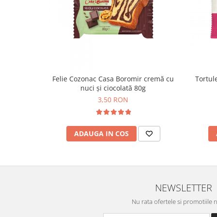
Colaci festivi
Snack-uri sărate
Covrigi cu ulei de masline
Covrigi de Buzau
Grisine
Crochete
Tortule
Felie Cozonac Casa Boromir cremă cu
Produse de gătit
nuci și ciocolată 80g
Faina
3,50 RON
Arpacas si pesmet
Malai
ADAUGA IN COS
Produse congelate
Panificatie congelata
Patiserie congelata
Pizza congelata
NEWSLETTER
Baton Cookie congelat
Nu rata ofertele si promotiile 
Cheesecake congelat