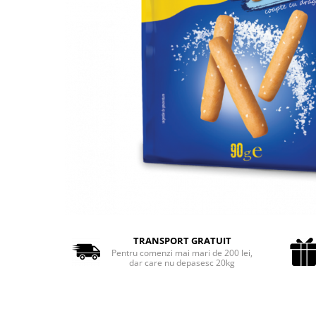
Cozo-Bun
Cozonac Cadou
Cozonac cu Unt
Cozonac Royal
Cozonac Mos Craciun
Cozonac Duofino
Cozonac Imperial
Cofetarie
Ciocolata
Salam de biscuiti
Fursecuri
Creme tartinabile
Prajituri artizanale
TRANSPORT GRATUIT
Fursecuri cu unt
Pentru comenzi mai mari de 200 lei,
dar care nu depasesc 20kg
Chec
Chec cu iaurt
Chec Ciocco