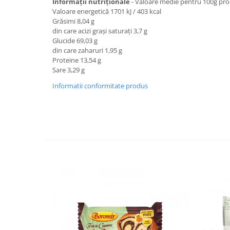
Informații nutriționale
- Valoare medie pentru 100g pr
Turta dulce
Valoare energetică 1701 kJ / 403 kcal
Turta dulce cu nuci
Grăsimi 8,04 g
din care acizi grași saturați 3,7 g
Turta dulce de Sibiu
Glucide 69,03 g
Turta dulce cu miere
din care zaharuri 1,95 g
Croissant
Proteine 13,54 g
Sare 3,29 g
Croissant Duofino
Informatii conformitate produs
Croissant cu maia
Cornulete
Boromele
Cornulete fragede
Pasca
Pasca Fresh
Cereale
Paine
Paine ambalata
Chifle