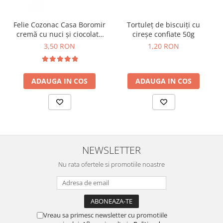
Felie Cozonac Casa Boromir
Tortuleț de biscuiți cu
cremă cu nuci și ciocolată
cireșe confiate 50g
80g
3,50 RON
1,20 RON
ADAUGA IN COS
ADAUGA IN COS
NEWSLETTER
Nu rata ofertele si promotiile noastre
Vreau sa primesc newsletter cu promotiile