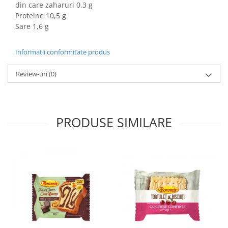
Horeca
din care zaharuri 0,3 g
Proteine 10,5 g
Faina Profesionala
Sare 1,6 g
Fursecuri vrac
Congelate brutarie
Informatii conformitate produs
Cadouri
Pachete Cadou
Review-uri
(0)
Cozonac Wine Collection
Vinuri Casa Isarescu
Accesorii Boromir
PRODUSE SIMILARE
Dulciurile Feleacul
Glucoza
Halva
Nuga
Rahat