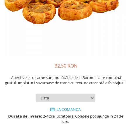
Cozo-Bun
Cozonac Cadou
Cozonac cu Unt
Cozonac Royal
Cozonac Mos Craciun
Cozonac Duofino
Cozonac Imperial
Cofetarie
32,50 RON
Ciocolata
Salam de biscuiti
Aperitivele cu carne sunt bunătățile de la Boromir care combină
Fursecuri
gustul umpluturii savuroase de carne cu textura crocantă a foietajului.
Creme tartinabile
Prajituri artizanale
Fursecuri cu unt
LA COMANDA
Chec
Durata de livrare:
2-4 zile lucratoare. Coletele pot ajunge in 24 de
Chec cu iaurt
ore.
Chec Ciocco