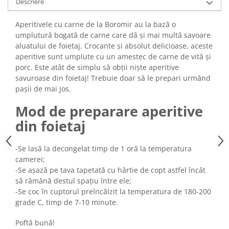
Descriere
Turta dulce
Turta dulce cu nuci
Aperitivele cu carne de la Boromir au la bază o
Turta dulce de Sibiu
umplutură bogată de carne care dă și mai multă savoare
Turta dulce cu miere
aluatului de foietaj. Crocante și absolut delicioase, aceste
aperitive sunt umplute cu un amestec de carne de vită și
Croissant
porc. Este atât de simplu să obții niște aperitive
Croissant Duofino
savuroase din foietaj! Trebuie doar să le prepari urmând
Croissant cu maia
pașii de mai jos.
Cornulete
Mod de preparare aperitive
Boromele
din foietaj
Cornulete fragede
Pasca
-Se lasă la decongelat timp de 1 oră la temperatura
Pasca Fresh
camerei;
-Se așază pe tava tapetată cu hârtie de copt astfel încât
Cereale
să rămână destul spațiu între ele;
Paine
-Se coc în cuptorul preîncălzit la temperatura de 180-200
grade C, timp de 7-10 minute.
Paine ambalata
Chifle
Poftă bună!