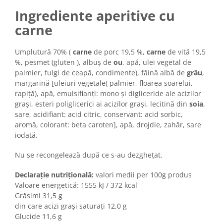
Colaci festivi
Ingrediente aperitive cu
Snack-uri sărate
carne
Covrigi cu ulei de masline
Covrigi de Buzau
Umplutură 70% (
carne
de porc 19,5 %,
carne
de vită 19,5
Grisine
%, pesmet (gluten ), albuș de
ou
, apă, ulei vegetal de
Crochete
palmier, fulgi de ceapă, condimente), făină albă de
grâu
,
Produse de gătit
margarină [uleiuri vegetale( palmier, floarea soarelui,
rapiță), apă, emulsifianți: mono și digliceride ale acizilor
Faina
grași, esteri poliglicerici ai acizilor grași, lecitină din
soia
,
Arpacas si pesmet
sare, acidifiant: acid citric, conservant: acid sorbic,
aromă, colorant: beta caroten], apă, drojdie, zahăr, sare
Malai
iodată.
Produse congelate
Nu se recongelează după ce s-au dezghețat.
Panificatie congelata
Patiserie congelata
Declarație nutrițională:
valori medii per 100g produs
Pizza congelata
Valoare energetică: 1555 kJ / 372 kcal
Grăsimi 31,5 g
Baton Cookie congelat
din care acizi grași saturați 12,0 g
Cheesecake congelat
Glucide 11,6 g