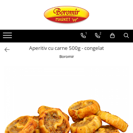
PRODUSE
Noutati
1
2
Produse de post
Aperitiv cu carne 500g - congelat
Cozonac
Boromir
Cozonac Cremos
Cozonac Insiropat
Cozonac Exotic
Cozonac Creme
Cozonac Traditional
Cozonac Casa Boromir
Cozonac Pricomigdala
Cozonac Magnum
Cozonac Vegan (de post)
Cozonac Collection