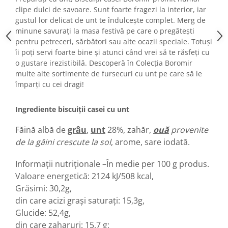
Turta dulce
clipe dulci de savoare. Sunt foarte fragezi la interior, iar
Turta dulce cu nuci
gustul lor delicat de unt te îndulcește complet. Merg de
minune savurați la masa festivă pe care o pregătești
Turta dulce de Sibiu
pentru petreceri, sărbători sau alte ocazii speciale. Totuși
Turta dulce cu miere
îi poți servi foarte bine și atunci când vrei să te răsfeți cu
Croissant
o gustare irezistibilă. Descoperă în Colecția Boromir
Croissant Duofino
multe alte sortimente de fursecuri cu unt pe care să le
împarți cu cei dragi!
Croissant cu maia
Cornulete
Ingrediente biscuiții casei cu unt
Boromele
Cornulete fragede
Făină albă de
grâu
,
unt
28%, zahăr,
ouă
provenite
de la găini crescute la sol
, arome, sare iodată.
Pasca
Pasca Fresh
Informații nutriționale –În medie per 100 g produs.
Cereale
Valoare energetică: 2124 kJ/508 kcal,
Paine
Grăsimi: 30,2g,
din care acizi grași saturați: 15,3g,
Paine ambalata
Glucide: 52,4g,
Chifle
din care zaharuri: 15,7 g;