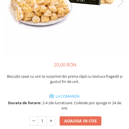
Cozo-Bun
Cozonac Cadou
Cozonac cu Unt
Cozonac Royal
Cozonac Mos Craciun
Cozonac Duofino
Cozonac Imperial
Cofetarie
20,00 RON
Ciocolata
Salam de biscuiti
Biscuiții casei cu unt te surprind din prima clipă cu textura fragedă și
Fursecuri
gustul fin de unt.
Creme tartinabile
Prajituri artizanale
LA COMANDA
Fursecuri cu unt
Durata de livrare:
2-4 zile lucratoare. Coletele pot ajunge in 24 de
ore.
Chec
Chec cu iaurt
ADAUGA IN COS
Chec Ciocco