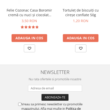
Horeca
Faina Profesionala
Felie Cozonac Casa Boromir
Tortuleț de biscuiți cu
Fursecuri vrac
cremă cu nuci și ciocolată
cireșe confiate 50g
80g
Congelate brutarie
3,50 RON
1,20 RON
Cadouri
Pachete Cadou
ADAUGA IN COS
ADAUGA IN COS
Cozonac Wine Collection
Vinuri Casa Isarescu
Accesorii Boromir
Dulciurile Feleacul
Glucoza
NEWSLETTER
Halva
Nu rata ofertele si promotiile noastre
Nuga
Rahat
Vreau sa primesc newsletter cu promotiile
magazinului. Afla mai multe in
Politica de