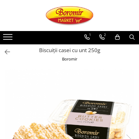
PRODUSE
Noutati
1
2
Produse de post
Biscuiții casei cu unt 250g
Cozonac
Boromir
Cozonac Cremos
Cozonac Insiropat
Cozonac Exotic
Cozonac Creme
Cozonac Traditional
Cozonac Casa Boromir
Cozonac Pricomigdala
Cozonac Magnum
Cozonac Vegan (de post)
Cozonac Collection