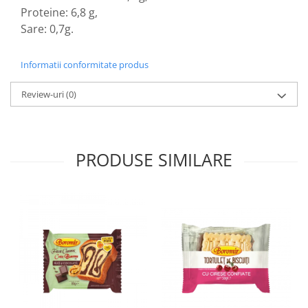
Colaci festivi
Proteine: 6,8 g,
Snack-uri sărate
Sare: 0,7g.
Covrigi cu ulei de masline
Covrigi de Buzau
Informatii conformitate produs
Grisine
Crochete
Review-uri
(0)
Produse de gătit
Faina
PRODUSE SIMILARE
Arpacas si pesmet
Malai
Produse congelate
Panificatie congelata
Patiserie congelata
Pizza congelata
Baton Cookie congelat
Cheesecake congelat