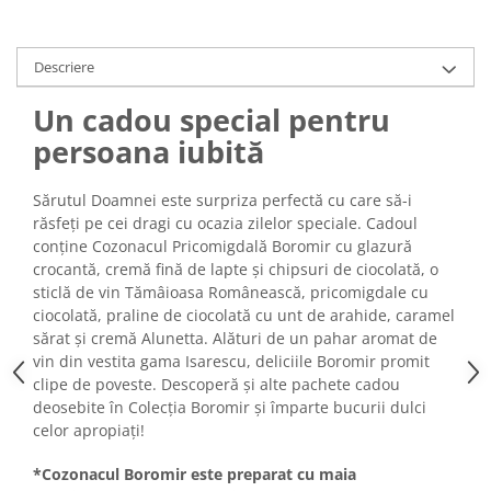
Turta dulce
Turta dulce cu nuci
Turta dulce de Sibiu
Descriere
Turta dulce cu miere
Un cadou special pentru
Croissant
persoana iubită
Croissant Duofino
Croissant cu maia
Sărutul Doamnei este surpriza perfectă cu care să-i
Cornulete
răsfeți pe cei dragi cu ocazia zilelor speciale. Cadoul
conține Cozonacul Pricomigdală Boromir cu glazură
Boromele
crocantă, cremă fină de lapte și chipsuri de ciocolată, o
Cornulete fragede
sticlă de vin Tămâioasa Românească, pricomigdale cu
Pasca
ciocolată, praline de ciocolată cu unt de arahide, caramel
sărat și cremă Alunetta. Alături de un pahar aromat de
Pasca Fresh
vin din vestita gama Isarescu, deliciile Boromir promit
Cereale
clipe de poveste. Descoperă și alte pachete cadou
Paine
deosebite în Colecția Boromir și împarte bucurii dulci
celor apropiați!
Paine ambalata
Chifle
*Cozonacul Boromir este preparat cu maia