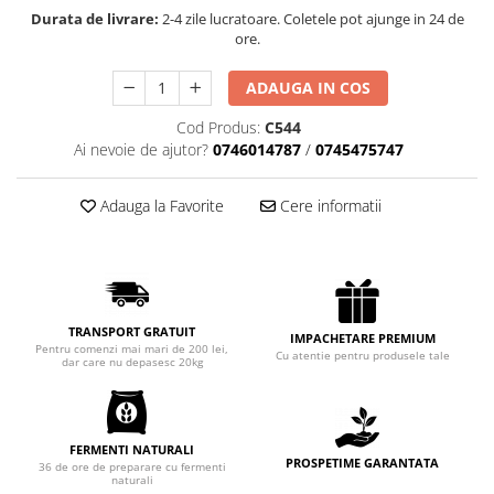
Chec Glasat
Durata de livrare:
2-4 zile lucratoare. Coletele pot ajunge in 24 de
ore.
Checurile Royal
Prajituri
ADAUGA IN COS
Prajituri Fabrica de Amandine
Cod Produs:
C544
Prajituri nuci
Ai nevoie de ajutor?
0746014787
/
0745475747
Rulade
Prajitura ingerilor
Adauga la Favorite
Cere informatii
Prajituri Red Collection
Prajituri cu fructe
Prajituri cafea
Prajituri de Craciun
TRANSPORT GRATUIT
Torturi ambalate
IMPACHETARE PREMIUM
Pentru comenzi mai mari de 200 lei,
Cu atentie pentru produsele tale
dar care nu depasesc 20kg
Chec mini
Torti
Foietaje
FERMENTI NATURALI
Biscuiti
PROSPETIME GARANTATA
36 de ore de preparare cu fermenti
naturali