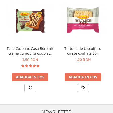
Felie Cozonac Casa Boromir
Tortuleț de biscuiți cu
cremă cu nuci și ciocolată
cireșe confiate 50g
80g
3,50 RON
1,20 RON
ADAUGA IN COS
ADAUGA IN COS
NEWSLETTER