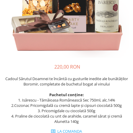
Cozo-Bun
Cozonac Cadou
Cozonac cu Unt
Cozonac Royal
Cozonac Mos Craciun
Cozonac Duofino
Cozonac Imperial
Cofetarie
220,00 RON
Ciocolata
Salam de biscuiti
Cadoul Sărutul Doamnei te încântă cu gusturile inedite ale bunătăților
Fursecuri
Boromir, completate de buchetul bogat al vinului
Creme tartinabile
Pachetul conține:
Prajituri artizanale
1. Isărescu - Tămâioasa Românească Sec 750ml, alc.14%
Fursecuri cu unt
2.Cozonac Pricomigdală cu cremă lapte și cipsuri ciocolată 500g
3. Pricomigdale cu ciocolată 500g
Chec
4. Praline de ciocolată cu unt de arahide, caramel sărat și cremă
Alunetta 140g
Chec cu iaurt
Chec Ciocco
LA COMANDA