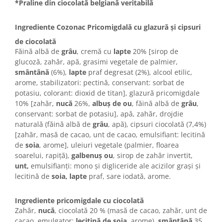
Colaci festivi
*Praline din ciocolată belgiană veritabilă
Snack-uri sărate
Ingrediente Cozonac Pricomigdală cu glazură și cipsuri
Covrigi cu ulei de masline
de ciocolată
Covrigi de Buzau
Făină albă de
grâu
, cremă cu
lapte
20% [sirop de
Grisine
glucoză, zahăr, apă, grasimi vegetale de palmier,
Crochete
smântână
(6%),
lapte
praf degresat (2%), alcool etilic,
Produse de gătit
arome, stabilizatori: pectină, conservant: sorbat de
potasiu, colorant: dioxid de titan], glazură pricomigdale
Faina
10% [zahăr,
nucă
26%,
albuș de ou
, făină albă de
grâu
,
Arpacas si pesmet
conservant: sorbat de potasiu], apă, zahăr, drojdie
naturală (făină albă de
grâu
, apă), cipsuri ciocolată (7,4%)
Malai
[zahăr, masă de cacao, unt de cacao, emulsifiant: lecitină
Produse congelate
de
soia
, arome], uleiuri vegetale (palmier, floarea
soarelui, rapiță),
galbenuș ou
, sirop de zahăr invertit,
Panificatie congelata
unt,
emulsifianți: mono și digliceride ale acizilor grași și
Patiserie congelata
lecitină de
soia, lapte
praf, sare iodată, arome.
Pizza congelata
Baton Cookie congelat
Ingrediente pricomigdale cu ciocolată
Cheesecake congelat
Zahăr,
nucă
, ciocolată 20 % (masă de cacao, zahăr, unt de
cacao, emulgator:
lecitină de soia
, arome),
smântână
35