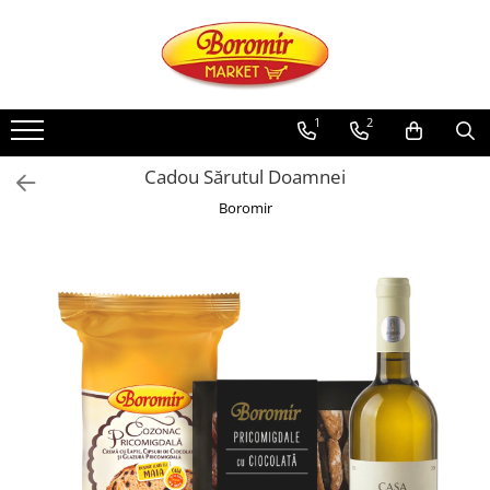
PRODUSE
Noutati
1
2
Produse de post
Cadou Sărutul Doamnei
Cozonac
Boromir
Cozonac Cremos
Cozonac Insiropat
Cozonac Exotic
Cozonac Creme
Cozonac Traditional
Cozonac Casa Boromir
Cozonac Pricomigdala
Cozonac Magnum
Cozonac Vegan (de post)
Cozonac Collection