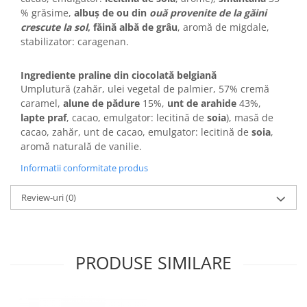
Horeca
% grăsime,
albuș de ou din
ouă provenite de la găini
Faina Profesionala
crescute la sol
,
făină albă de grâu
, aromă de migdale,
Fursecuri vrac
stabilizator: caragenan.
Congelate brutarie
Cadouri
Ingrediente praline din ciocolată belgiană
Umplutură (zahăr, ulei vegetal de palmier, 57% cremă
Pachete Cadou
caramel,
alune de pădure
15%,
unt de arahide
43%,
Cozonac Wine Collection
lapte praf
, cacao, emulgator: lecitină de
soia
), masă de
Vinuri Casa Isarescu
cacao, zahăr, unt de cacao, emulgator: lecitină de
soia
,
aromă naturală de vanilie.
Accesorii Boromir
Dulciurile Feleacul
Informatii conformitate produs
Glucoza
Review-uri
(0)
Halva
Nuga
Rahat
PRODUSE SIMILARE