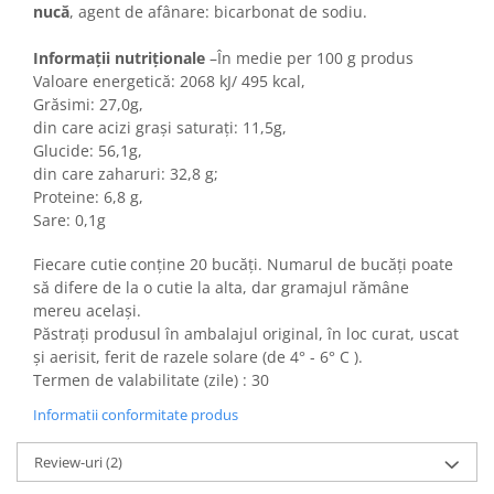
Colaci festivi
nucă
, agent de afânare: bicarbonat de sodiu.
Snack-uri sărate
Informații nutriționale
–În medie per 100 g produs
Covrigi cu ulei de masline
Valoare energetică: 2068 kJ/ 495 kcal,
Covrigi de Buzau
Grăsimi: 27,0g,
Grisine
din care acizi grași saturați: 11,5g,
Glucide: 56,1g,
Crochete
din care zaharuri: 32,8 g;
Produse de gătit
Proteine: 6,8 g,
Faina
Sare: 0,1g
Arpacas si pesmet
Fiecare cutie
conține 20 bucăți. Numarul de bucăți poate
Malai
să difere de la o cutie la alta, dar gramajul rămâne
mereu același.
Produse congelate
Păstrați produsul în ambalajul original, în loc curat, uscat
Panificatie congelata
și aerisit, ferit de razele solare (de 4° - 6° C ).
Patiserie congelata
Termen de valabilitate (zile) : 30
Pizza congelata
Informatii conformitate produs
Baton Cookie congelat
Review-uri
(2)
Cheesecake congelat