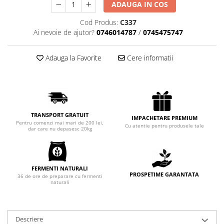
ADAUGA IN COS
Chec Glasat
Checurile Royal
Cod Produs:
C337
Ai nevoie de ajutor?
0746014787
/
0745475747
Prajituri
Prajituri Fabrica de Amandine
Adauga la Favorite
Cere informatii
Prajituri nuci
Rulade
Prajitura ingerilor
Prajituri Red Collection
Prajituri cu fructe
TRANSPORT GRATUIT
IMPACHETARE PREMIUM
Pentru comenzi mai mari de 200 lei,
Cu atentie pentru produsele tale
Prajituri cafea
dar care nu depasesc 20kg
Prajituri de Craciun
Torturi ambalate
Chec mini
FERMENTI NATURALI
PROSPETIME GARANTATA
36 de ore de preparare cu fermenti
Torti
naturali
Foietaje
Biscuiti
Descriere