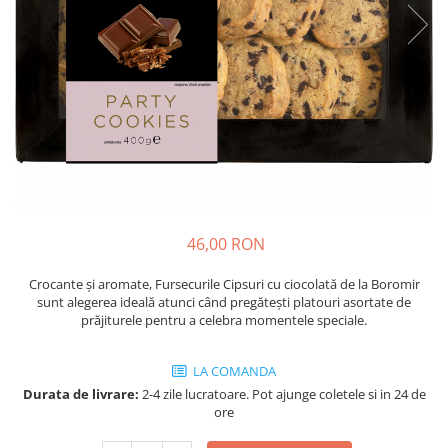
Cozo-Bun
Cozonac Cadou
Cozonac cu Unt
Cozonac Royal
Cozonac Mos Craciun
Cozonac Duofino
Cozonac Imperial
Cofetarie
Ciocolata
46,00 RON
Salam de biscuiti
Fursecuri
Crocante și aromate, Fursecurile Cipsuri cu ciocolată de la Boromir
sunt alegerea ideală atunci când pregătești platouri asortate de
Creme tartinabile
prăjiturele pentru a celebra momentele speciale.
Prajituri artizanale
Fursecuri cu unt
LA COMANDA
Chec
Durata de livrare:
2-4 zile lucratoare. Pot ajunge coletele si in 24 de
Chec cu iaurt
ore
Chec Ciocco