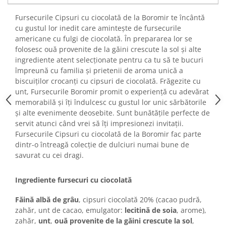
Turta dulce
Fursecurile Cipsuri cu ciocolată de la Boromir te încântă
Turta dulce cu nuci
cu gustul lor inedit care amintește de fursecurile
Turta dulce de Sibiu
americane cu fulgi de ciocolată. În prepararea lor se
Turta dulce cu miere
folosesc ouă provenite de la găini crescute la sol și alte
Croissant
ingrediente atent selecționate pentru ca tu să te bucuri
împreună cu familia și prietenii de aroma unică a
Croissant Duofino
biscuiților crocanți cu cipsuri de ciocolată. Frăgezite cu
Croissant cu maia
unt, Fursecurile Boromir promit o experiență cu adevărat
Cornulete
memorabilă și îți îndulcesc cu gustul lor unic sărbătorile
și alte evenimente deosebite. Sunt bunătățile perfecte de
Boromele
servit atunci când vrei să îți impresionezi invitații.
Cornulete fragede
Fursecurile Cipsuri cu ciocolată de la Boromir fac parte
Pasca
dintr-o întreagă colecție de dulciuri numai bune de
savurat cu cei dragi.
Pasca Fresh
Cereale
Ingrediente fursecuri cu ciocolată
Paine
Făină albă de grâu
, cipsuri ciocolată 20% (cacao pudră,
Paine ambalata
zahăr, unt de cacao, emulgator:
lecitină de soia
, arome),
Chifle
zahăr,
unt
,
ouă provenite de la găini crescute la sol
,