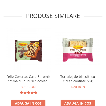
Horeca
Faina Profesionala
Fursecuri vrac
PRODUSE SIMILARE
Congelate brutarie
Cadouri
Pachete Cadou
Cozonac Wine Collection
Vinuri Casa Isarescu
Accesorii Boromir
Dulciurile Feleacul
Glucoza
Halva
Felie Cozonac Casa Boromir
Tortuleț de biscuiți cu
Nuga
cremă cu nuci și ciocolată
cireșe confiate 50g
Rahat
80g
3,50 RON
1,20 RON
ADAUGA IN COS
ADAUGA IN COS