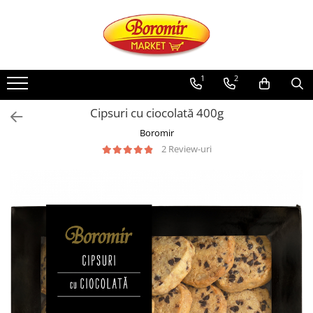
PRODUSE
Noutati
1
2
Produse de post
Cipsuri cu ciocolată 400g
Cozonac
Boromir
Cozonac Cremos
2 Review-uri
Cozonac Insiropat
Cozonac Exotic
Cozonac Creme
Cozonac Traditional
Cozonac Casa Boromir
Cozonac Pricomigdala
Cozonac Magnum
Cozonac Vegan (de post)
Cozonac Collection