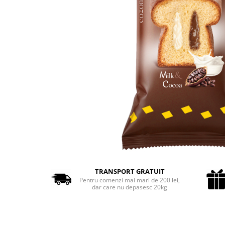
Cozo-Bun
Cozonac Cadou
Cozonac cu Unt
Cozonac Royal
Cozonac Mos Craciun
Cozonac Duofino
Cozonac Imperial
Cofetarie
Ciocolata
Salam de biscuiti
Fursecuri
Creme tartinabile
Prajituri artizanale
TRANSPORT GRATUIT
Fursecuri cu unt
Pentru comenzi mai mari de 200 lei,
dar care nu depasesc 20kg
Chec
Chec cu iaurt
Chec Ciocco