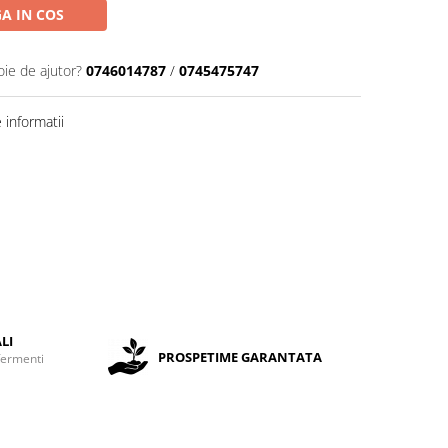
A IN COS
oie de ajutor?
0746014787
/
0745475747
informatii
LI
PROSPETIME GARANTATA
fermenti