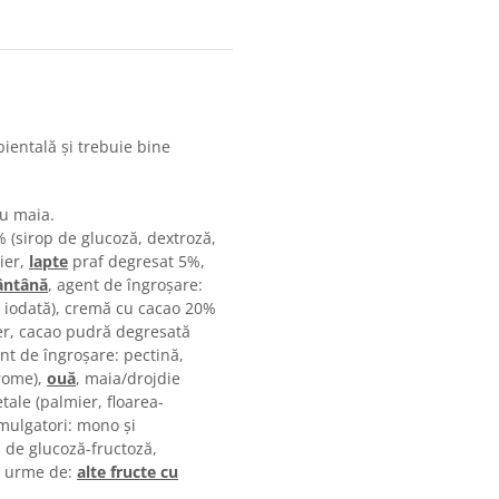
entală și trebuie bine
cu maia.
 (sirop de glucoză, dextroză,
ier,
lapte
praf degresat 5%,
ntână
, agent de îngroșare:
e iodată), cremă cu cacao 20%
ier, cacao pudră degresată
ent de îngroșare: pectină,
arome),
ouă
, maia/drojdie
etale (palmier, floarea-
mulgatori: mono și
p de glucoză-fructoză,
e urme de:
alte fructe cu