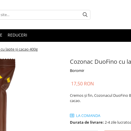
E
REDUCERI
u lapte și cacao 400g
Cozonac DuoFino cu la
Boromir
17,50 RON
Cremos și fin, Cozonacul DuoFino B
cacao.
LA COMANDA
Durata de livrare:
2-4 zile lucrato