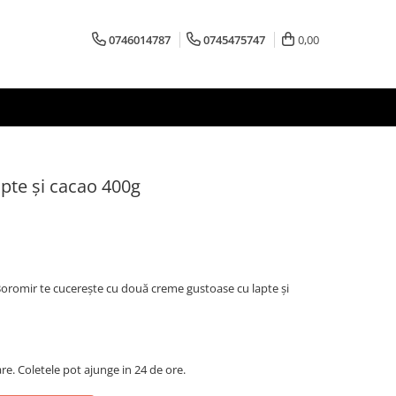
0746014787
0745475747
0,00
pte și cacao 400g
oromir te cucerește cu două creme gustoase cu lapte și
are. Coletele pot ajunge in 24 de ore.