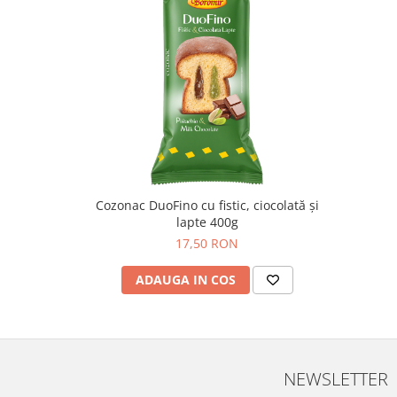
Colaci festivi
Snack-uri sărate
Covrigi cu ulei de masline
Covrigi de Buzau
Grisine
Crochete
Produse de gătit
Faina
Arpacas si pesmet
Cozonac DuoFino cu fistic, ciocolată și
lapte 400g
Malai
17,50 RON
Produse congelate
ADAUGA IN COS
Panificatie congelata
Patiserie congelata
Pizza congelata
Baton Cookie congelat
Cheesecake congelat
NEWSLETTER