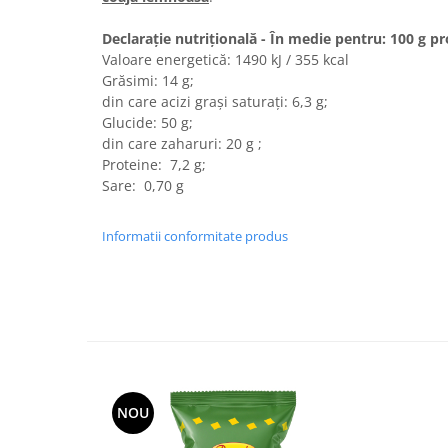
Turta dulce
Turta dulce cu nuci
Declarație nutrițională - În medie pentru: 100 g p
Valoare energetică: 1490 kJ / 355 kcal
Turta dulce de Sibiu
Grăsimi: 14 g;
Turta dulce cu miere
din care acizi graşi saturaţi: 6,3 g;
Croissant
Glucide: 50 g;
din care zaharuri: 20 g ;
Croissant Duofino
Proteine: 7,2 g;
Croissant cu maia
Sare: 0,70 g
Cornulete
Boromele
Informatii conformitate produs
Cornulete fragede
Pasca
Pasca Fresh
Cereale
Paine
Paine ambalata
NOU
Chifle