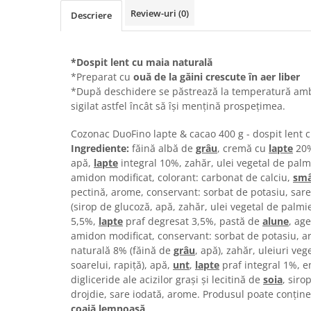
Chec Glasat
Review-uri
(0)
Descriere
Checurile Royal
Prajituri
*Dospit lent cu maia naturală
Prajituri Fabrica de Amandine
*Preparat cu
ouă de la găini crescute în aer liber
Prajituri nuci
*După deschidere se păstrează la temperatură ambi
Rulade
sigilat astfel încât să își mențină prospețimea.
Prajitura ingerilor
Cozonac DuoFino lapte & cacao 400 g - dospit lent 
Prajituri Red Collection
Ingrediente:
făină albă de
grâu
, cremă cu
lapte
20%
Prajituri cu fructe
apă,
lapte
integral 10%, zahăr, ulei vegetal de palm
Prajituri cafea
amidon modificat, colorant: carbonat de calciu,
smâ
pectină, arome, conservant: sorbat de potasiu, sar
Prajituri de Craciun
(sirop de glucoză, apă, zahăr, ulei vegetal de palm
Torturi ambalate
5,5%,
lapte
praf degresat 3,5%, pastă de
alune
, ag
Chec mini
amidon modificat, conservant: sorbat de potasiu, 
naturală 8% (făină de
grâu
, apă), zahăr, uleiuri veg
Torti
soarelui, rapiţă), apă,
unt
,
lapte
praf integral 1%, e
Foietaje
digliceride ale acizilor grași și lecitină de
soia
, siro
Biscuiti
drojdie, sare iodată, arome. Produsul poate conțin
coajă lemnoasă
.