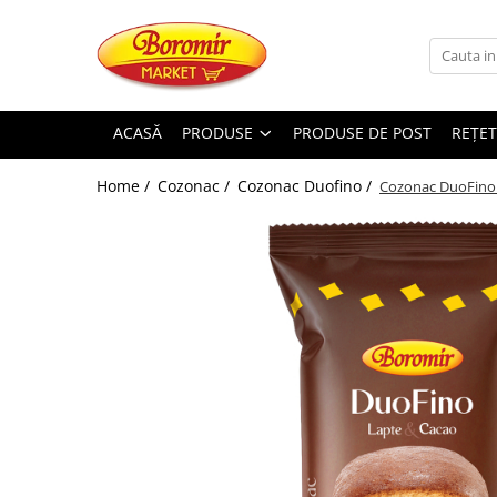
PRODUSE
Noutati
ACASĂ
PRODUSE
PRODUSE DE POST
REȚET
Produse de post
Home /
Cozonac /
Cozonac Duofino /
Cozonac DuoFino c
Cozonac
Cozonac Cremos
Cozonac Insiropat
Cozonac Exotic
Cozonac Creme
Cozonac Traditional
Cozonac Casa Boromir
Cozonac Pricomigdala
Cozonac Magnum
Cozonac Vegan (de post)
Cozonac Collection