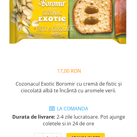
Cozo-Bun
Cozonac Cadou
Cozonac cu Unt
Cozonac Royal
Cozonac Mos Craciun
Cozonac Duofino
Cozonac Imperial
Cofetarie
Ciocolata
17,00 RON
Salam de biscuiti
Cozonacul Exotic Boromir cu cremă de fistic și
Fursecuri
ciocolată albă te încântă cu aromele verii.
Creme tartinabile
Prajituri artizanale
LA COMANDA
Fursecuri cu unt
Durata de livrare:
2-4 zile lucratoare. Pot ajunge
Chec
coletele si in 24 de ore
Chec cu iaurt
Chec Ciocco