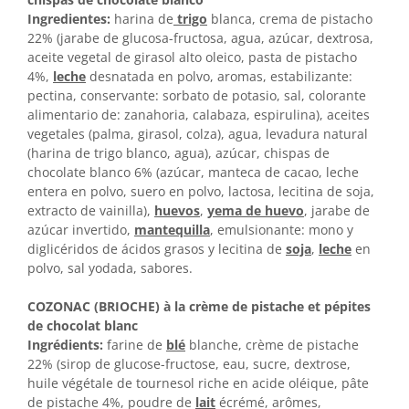
Ingredientes:
harina de
trigo
blanca, crema de pistacho
22% (jarabe de glucosa-fructosa, agua, azúcar, dextrosa,
aceite vegetal de girasol alto oleico, pasta de pistacho
4%,
leche
desnatada en polvo, aromas, estabilizante:
pectina, conservante: sorbato de potasio, sal, colorante
alimentario de: zanahoria, calabaza, espirulina), aceites
vegetales (palma, girasol, colza), agua, levadura natural
(harina de trigo blanco, agua), azúcar, chispas de
chocolate blanco 6% (azúcar, manteca de cacao, leche
entera en polvo, suero en polvo, lactosa, lecitina de soja,
extracto de vainilla),
huevos
,
yema de huevo
, jarabe de
azúcar invertido,
mantequilla
, emulsionante: mono y
diglicéridos de ácidos grasos y lecitina de
soja
,
leche
en
polvo, sal yodada, sabores.
COZONAC (BRIOCHE) à la crème de pistache et pépites
de chocolat blanc
Ingrédients:
farine de
blé
blanche, crème de pistache
22% (sirop de glucose-fructose, eau, sucre, dextrose,
huile végétale de tournesol riche en acide oléique, pâte
de pistache 4%, poudre de
lait
écrémé, arômes,