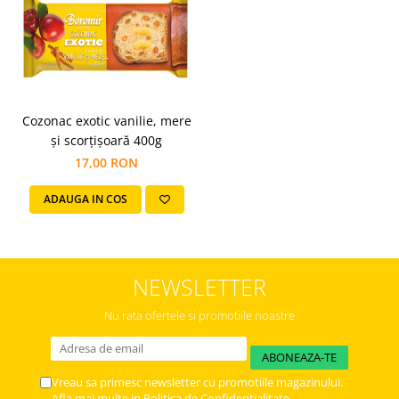
Cozonac exotic vanilie, mere
și scorțișoară 400g
17,00 RON
ADAUGA IN COS
NEWSLETTER
Nu rata ofertele si promotiile noastre
Vreau sa primesc newsletter cu promotiile magazinului.
Afla mai multe in
Politica de Confidentialitate