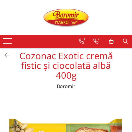
PRODUSE
Noutati
1
2
Produse de post
Cozonac
Cozonac Exotic cremă
Cozonac Cremos
fistic și ciocolată albă
Cozonac Insiropat
400g
Cozonac Exotic
Cozonac Creme
Boromir
Cozonac Traditional
Cozonac Casa Boromir
Cozonac Pricomigdala
Cozonac Magnum
Cozonac Vegan (de post)
Cozonac Collection