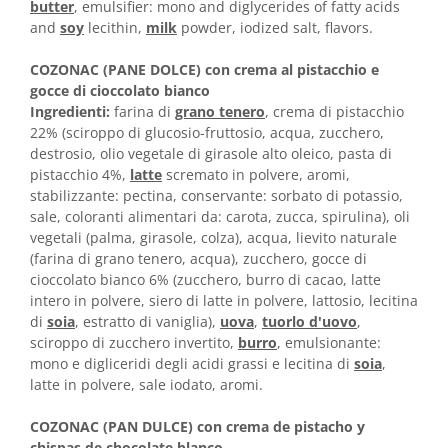
Horeca
butter
, emulsifier: mono and diglycerides of fatty acids
and
soy
lecithin,
milk
powder, iodized salt, flavors.
Faina Profesionala
Fursecuri vrac
COZONAC (PANE DOLCE) con crema al pistacchio e
Congelate brutarie
gocce di cioccolato bianco
Cadouri
Ingredienti:
farina di
grano tenero
, crema di pistacchio
22% (sciroppo di glucosio-fruttosio, acqua, zucchero,
Pachete Cadou
destrosio, olio vegetale di girasole alto oleico, pasta di
Cozonac Wine Collection
pistacchio 4%,
latte
scremato in polvere, aromi,
Vinuri Casa Isarescu
stabilizzante: pectina, conservante: sorbato di potassio,
sale, coloranti alimentari da: carota, zucca, spirulina), oli
Accesorii Boromir
vegetali (palma, girasole, colza), acqua, lievito naturale
Dulciurile Feleacul
(farina di grano tenero, acqua), zucchero, gocce di
Glucoza
cioccolato bianco 6% (zucchero, burro di cacao, latte
intero in polvere, siero di latte in polvere, lattosio, lecitina
Halva
di
soia
, estratto di vaniglia),
uova
,
tuorlo d'uovo
,
Nuga
sciroppo di zucchero invertito,
burro
, emulsionante:
Rahat
mono e digliceridi degli acidi grassi e lecitina di
soia
,
latte in polvere, sale iodato, aromi.
COZONAC (PAN DULCE) con crema de pistacho y
chispas de chocolate blanco