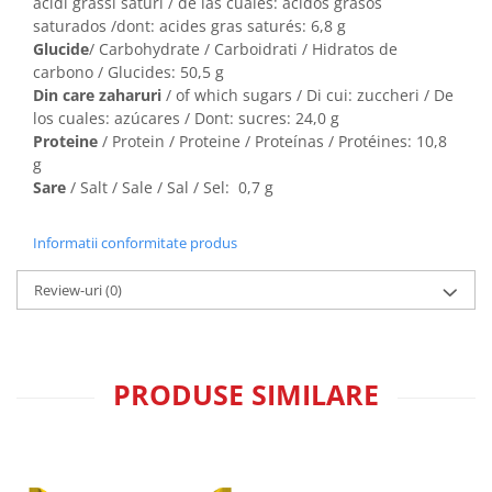
acidi grassi saturi / de las cuales: ácidos grasos
saturados /dont: acides gras saturés: 6,8 g
Glucide
/ Carbohydrate / Carboidrati / Hidratos de
carbono / Glucides: 50,5 g
Din care zaharuri
/ of which sugars / Di cui: zuccheri / De
los cuales: azúcares / Dont: sucres: 24,0 g
Proteine
/ Protein / Proteine / Proteínas / Protéines: 10,8
g
Sare
/ Salt / Sale / Sal / Sel: 0,7 g
Informatii conformitate produs
Review-uri
(0)
PRODUSE SIMILARE