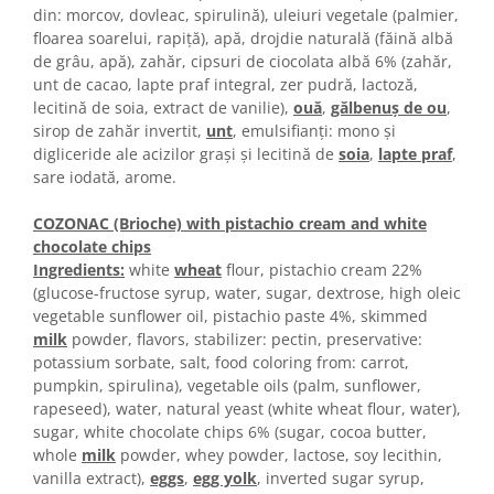
Colaci festivi
din: morcov, dovleac, spirulină), uleiuri vegetale (palmier,
Snack-uri sărate
floarea soarelui, rapiță), apă, drojdie naturală (făină albă
de grâu, apă), zahăr, cipsuri de ciocolata albă 6% (zahăr,
Covrigi cu ulei de masline
unt de cacao, lapte praf integral, zer pudră, lactoză,
Covrigi de Buzau
lecitină de soia, extract de vanilie),
ouă
,
gălbenuș de ou
,
Grisine
sirop de zahăr invertit,
unt
, emulsifianți: mono și
Crochete
digliceride ale acizilor grași și lecitină de
soia
,
lapte praf
,
sare iodată, arome.
Produse de gătit
Faina
COZONAC (Brioche) with pistachio cream and white
chocolate chips
Arpacas si pesmet
Ingredients:
white
wheat
flour, pistachio cream 22%
Malai
(glucose-fructose syrup, water, sugar, dextrose, high oleic
vegetable sunflower oil, pistachio paste 4%, skimmed
Produse congelate
milk
powder, flavors, stabilizer: pectin, preservative:
Panificatie congelata
potassium sorbate, salt, food coloring from: carrot,
Patiserie congelata
pumpkin, spirulina), vegetable oils (palm, sunflower,
Pizza congelata
rapeseed), water, natural yeast (white wheat flour, water),
sugar, white chocolate chips 6% (sugar, cocoa butter,
Baton Cookie congelat
whole
milk
powder, whey powder, lactose, soy lecithin,
Cheesecake congelat
vanilla extract),
eggs
,
egg yolk
, inverted sugar syrup,