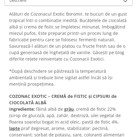
Descriere
Turta dulce
Turta dulce cu nuci
Alături de Cozonacul Exotic Boromir, te bucuri de un gust
Turta dulce de Sibiu
tropical într-o combinație inedită. Bucățelele de ciocolată
Turta dulce cu miere
albă și crema de fistic se împletesc minunat, îmbogățind
miezul pufos. Este preparat printr-un proces lung de
Croissant
fabricație pentru care se folosesc fermenți naturali.
Croissant Duofino
Savurează-l alături de un platou cu fructe fresh sau de o
Croissant cu maia
cupă generoasă de înghețată de vanilie. Găsești pe blog
diferite rețete reinventate cu Cozonacii Exotici.
Cornulete
Boromele
*După deschidere se păstrează la temperatură
Cornulete fragede
ambientală și trebuie bine sigilat astfel încât să își
mențină prospețimea.
Pasca
Pasca Fresh
COZONAC EXOTIC – CREMĂ de FISTIC și CIPSURI de
CIOCOLATĂ ALBĂ
Cereale
Ingrediente:
făină albă de
grâu
, cremă de fistic 22%
Paine
(sirop de glucoză, apă, zahăr, dextroză, ulei vegetal de
Paine ambalata
floarea soarelui bogat in acid oleic, pastă de fistic 4%,
lapte
praf degresat, arome, stabilizator: pectină,
Chifle
conservant: sorbat de potasiu, sare, coloranți alimentari