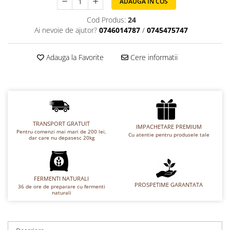
ADAUGA IN COS
Chec Glasat
Cod Produs:
24
Checurile Royal
Ai nevoie de ajutor?
0746014787
/
0745475747
Prajituri
Prajituri Fabrica de Amandine
Adauga la Favorite
Cere informatii
Prajituri nuci
Rulade
Prajitura ingerilor
Prajituri Red Collection
Prajituri cu fructe
TRANSPORT GRATUIT
IMPACHETARE PREMIUM
Prajituri cafea
Pentru comenzi mai mari de 200 lei,
Cu atentie pentru produsele tale
dar care nu depasesc 20kg
Prajituri de Craciun
Torturi ambalate
Chec mini
FERMENTI NATURALI
PROSPETIME GARANTATA
Torti
36 de ore de preparare cu fermenti
naturali
Foietaje
Biscuiti