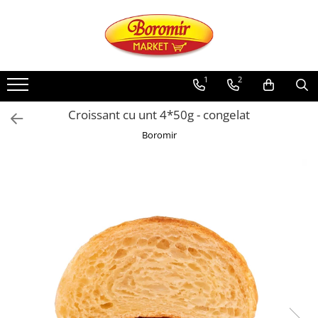
PRODUSE
Noutati
1
2
Produse de post
Croissant cu unt 4*50g - congelat
Cozonac
Boromir
Cozonac Cremos
Cozonac Insiropat
Cozonac Exotic
Cozonac Creme
Cozonac Traditional
Cozonac Casa Boromir
Cozonac Pricomigdala
Cozonac Magnum
Cozonac Vegan (de post)
Cozonac Collection