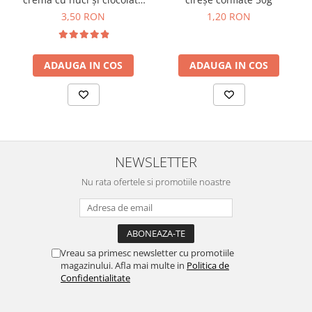
80g
3,50 RON
1,20 RON
ADAUGA IN COS
ADAUGA IN COS
NEWSLETTER
Nu rata ofertele si promotiile noastre
Vreau sa primesc newsletter cu promotiile
magazinului. Afla mai multe in
Politica de
Confidentialitate