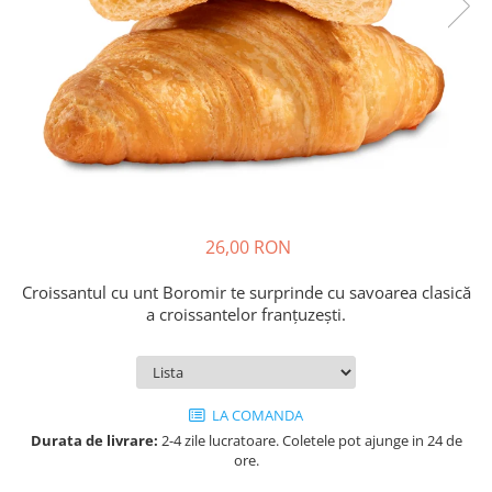
Cozo-Bun
Cozonac Cadou
Cozonac cu Unt
Cozonac Royal
Cozonac Mos Craciun
Cozonac Duofino
Cozonac Imperial
Cofetarie
26,00 RON
Ciocolata
Salam de biscuiti
Croissantul cu unt Boromir
te surprinde cu savoarea clasică
Fursecuri
a croissantelor franțuzești.
Creme tartinabile
Prajituri artizanale
Fursecuri cu unt
LA COMANDA
Chec
Durata de livrare:
2-4 zile lucratoare. Coletele pot ajunge in 24 de
Chec cu iaurt
ore.
Chec Ciocco