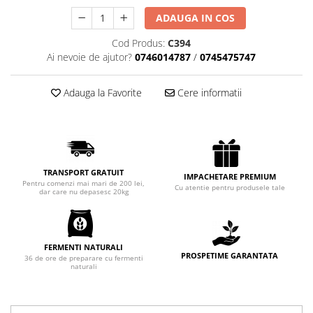
Chec Glasat
ADAUGA IN COS
Checurile Royal
Cod Produs:
C394
Prajituri
Ai nevoie de ajutor?
0746014787
/
0745475747
Prajituri Fabrica de Amandine
Prajituri nuci
Adauga la Favorite
Cere informatii
Rulade
Prajitura ingerilor
Prajituri Red Collection
Prajituri cu fructe
TRANSPORT GRATUIT
IMPACHETARE PREMIUM
Prajituri cafea
Pentru comenzi mai mari de 200 lei,
Cu atentie pentru produsele tale
dar care nu depasesc 20kg
Prajituri de Craciun
Torturi ambalate
Chec mini
FERMENTI NATURALI
Torti
PROSPETIME GARANTATA
36 de ore de preparare cu fermenti
naturali
Foietaje
Biscuiti