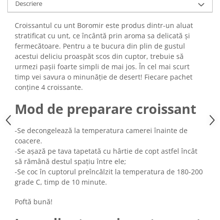
Turta dulce
Descriere
Turta dulce cu nuci
Croissantul cu unt Boromir este produs dintr-un aluat
Turta dulce de Sibiu
stratificat cu unt, ce încântă prin aroma sa delicată și
Turta dulce cu miere
fermecătoare. Pentru a te bucura din plin de gustul
Croissant
acestui deliciu proaspăt scos din cuptor, trebuie să
urmezi pașii foarte simpli de mai jos. În cel mai scurt
Croissant Duofino
timp vei savura o minunăție de desert! Fiecare pachet
Croissant cu maia
conține 4 croissante.
Cornulete
Mod de preparare croissant
Boromele
Cornulete fragede
-Se decongelează la temperatura camerei înainte de
Pasca
coacere.
-Se așază pe tava tapetată cu hârtie de copt astfel încât
Pasca Fresh
să rămână destul spațiu între ele;
Cereale
-Se coc în cuptorul preîncălzit la temperatura de 180-200
Paine
grade C, timp de 10 minute.
Paine ambalata
Poftă bună!
Chifle