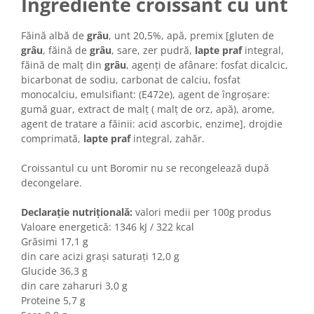
Ingrediente croissant cu unt
Colaci festivi
Snack-uri sărate
Făină albă de
grâu
, unt 20,5%, apă, premix [gluten de
Covrigi cu ulei de masline
grâu
, făină de
grâu
, sare, zer pudră,
lapte praf
integral,
Covrigi de Buzau
făină de malţ din
grâu
, agenţi de afânare: fosfat dicalcic,
Grisine
bicarbonat de sodiu, carbonat de calciu, fosfat
monocalciu, emulsifiant: (E472e), agent de îngroşare:
Crochete
gumă guar, extract de malţ ( malţ de orz, apă), arome,
Produse de gătit
agent de tratare a făinii: acid ascorbic, enzime], drojdie
Faina
comprimată,
lapte praf
integral, zahăr.
Arpacas si pesmet
Croissantul cu unt Boromir nu se recongelează după
Malai
decongelare.
Produse congelate
Declarație nutrițională:
valori medii per 100g produs
Panificatie congelata
Valoare energetică: 1346 kJ / 322 kcal
Patiserie congelata
Grăsimi 17,1 g
din care acizi grași saturați 12,0 g
Pizza congelata
Glucide 36,3 g
Baton Cookie congelat
din care zaharuri 3,0 g
Cheesecake congelat
Proteine 5,7 g