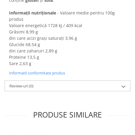
conține
gluten
și
soia
.
Colaci festivi
Snack-uri sărate
Informații nutriționale
- Valoare medie pentru 100g
Covrigi cu ulei de masline
produs
Valoare energetică 1728 kJ / 409 kcal
Covrigi de Buzau
Grăsimi 8,99 g
Grisine
din care acizi grași saturați 3,96 g
Crochete
Glucide 68,54 g
Produse de gătit
din care zaharuri 2,89 g
Proteine 13,5 g
Faina
Sare 2,63 g
Arpacas si pesmet
Informatii conformitate produs
Malai
Review-uri
(0)
Produse congelate
Panificatie congelata
Patiserie congelata
Pizza congelata
PRODUSE SIMILARE
Baton Cookie congelat
Cheesecake congelat