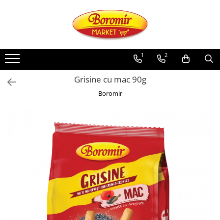
PRODUSE
Noutati
1
2
Produse de post
Grisine cu mac 90g
Cozonac
Boromir
Cozonac Cremos
Cozonac Insiropat
Cozonac Exotic
Cozonac Creme
Cozonac Traditional
Cozonac Casa Boromir
Cozonac Pricomigdala
Cozonac Magnum
Cozonac Vegan (de post)
Cozonac Collection