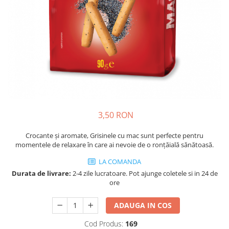
Cozo-Bun
Cozonac Cadou
Cozonac cu Unt
Cozonac Royal
Cozonac Mos Craciun
Cozonac Duofino
Cozonac Imperial
Cofetarie
3,50 RON
Ciocolata
Salam de biscuiti
Crocante și aromate, Grisinele cu mac sunt perfecte pentru
Fursecuri
momentele de relaxare în care ai nevoie de o ronțăială sănătoasă.
Creme tartinabile
LA COMANDA
Prajituri artizanale
Durata de livrare:
2-4 zile lucratoare. Pot ajunge coletele si in 24 de
Fursecuri cu unt
ore
Chec
ADAUGA IN COS
Chec cu iaurt
Cod Produs:
169
Chec Ciocco