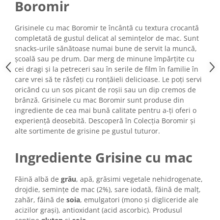
Boromir
Turta dulce
Turta dulce cu nuci
Grisinele cu mac Boromir te încântă cu textura crocantă
Turta dulce de Sibiu
completată de gustul delicat al semințelor de mac. Sunt
Turta dulce cu miere
snacks-urile sănătoase numai bune de servit la muncă,
Croissant
școală sau pe drum. Dar merg de minune împărțite cu
cei dragi și la petreceri sau în serile de film în familie în
Croissant Duofino
care vrei să te răsfeți cu ronțăieli delicioase. Le poți servi
Croissant cu maia
oricând cu un sos picant de roșii sau un dip cremos de
Cornulete
brânză. Grisinele cu mac Boromir sunt produse din
ingrediente de cea mai bună calitate pentru a-ți oferi o
Boromele
experiență deosebită. Descoperă în Colecția Boromir și
Cornulete fragede
alte sortimente de grisine pe gustul tuturor.
Pasca
Pasca Fresh
Ingrediente Grisine cu mac
Cereale
Făină albă de
grâu
, apă, grăsimi vegetale nehidrogenate,
Paine
drojdie, semințe de mac (2%), sare iodată, făină de malț,
Paine ambalata
zahăr, făină de
soia
, emulgatori (mono și digliceride ale
Chifle
acizilor grași), antioxidant (acid ascorbic). Produsul