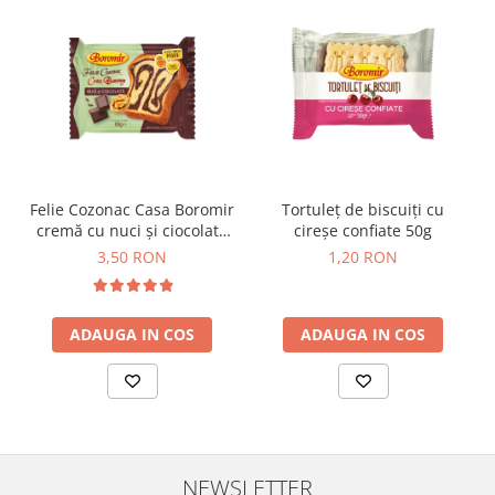
Horeca
Faina Profesionala
Fursecuri vrac
Congelate brutarie
Cadouri
Pachete Cadou
Cozonac Wine Collection
Felie Cozonac Casa Boromir
Tortuleț de biscuiți cu
Vinuri Casa Isarescu
cremă cu nuci și ciocolată
cireșe confiate 50g
Accesorii Boromir
80g
3,50 RON
1,20 RON
Dulciurile Feleacul
Glucoza
Halva
ADAUGA IN COS
ADAUGA IN COS
Nuga
Rahat
NEWSLETTER