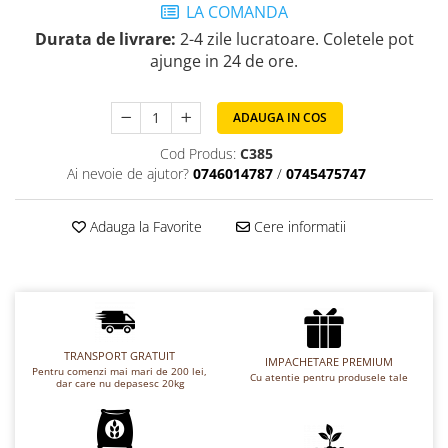
LA COMANDA
Chec Glasat
Durata de livrare:
2-4 zile lucratoare. Coletele pot
Checurile Royal
ajunge in 24 de ore.
Prajituri
Prajituri Fabrica de Amandine
ADAUGA IN COS
Prajituri nuci
Rulade
Cod Produs:
C385
Ai nevoie de ajutor?
0746014787
/
0745475747
Prajitura ingerilor
Prajituri Red Collection
Adauga la Favorite
Cere informatii
Prajituri cu fructe
Prajituri cafea
Prajituri de Craciun
Torturi ambalate
Chec mini
TRANSPORT GRATUIT
IMPACHETARE PREMIUM
Torti
Pentru comenzi mai mari de 200 lei,
Cu atentie pentru produsele tale
dar care nu depasesc 20kg
Foietaje
Biscuiti