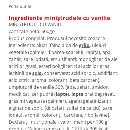
Colaci festivi
Poftă bună!
Snack-uri sărate
Ingrediente miniștrudele cu vanilie
Covrigi cu ulei de masline
MINIŞTRUDEL CU VANILIE
Covrigi de Buzau
cantitate netă: 500g℮
Grisine
Produs congelat. Produsul necesită coacere
Crochete
Ingrediente: aluat [făină albă de
grâu
, uleiuri
Produse de gătit
vegetale (palmier, floarea-soarelui, rapiță), apă,
Faina
zahăr, sare iodată, emulsifianți: monogliceride ale
Arpacas si pesmet
acizilor grași, esteri poliglicerici ai acizilor grași,
lecitină de
soia
, conservant: acid sorbic, acidifiant:
Malai
acid citric, aroma, colorant: beta caroten],
Produse congelate
umplutură de vanilie 30% [apă, zahăr, amidon
Panificatie congelata
modificat, zer pudră (
lapte
),
lapte
praf degresat,
Patiserie congelata
grăsimi vegetate (palmier), agenți gelatinizanți:
Pizza congelata
alginat de sodiu (difosfati+sulfat de calciu), sare
iodată, aromă, coloranți: caroteni, riboflavine].
Baton Cookie congelat
Declarații nutriționale - valori medii per 100 g
Cheesecake congelat
produs; Valoare energetică: 1275 kJ/ 305 kcal;