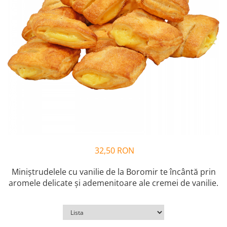
Cozo-Bun
Cozonac Cadou
Cozonac cu Unt
Cozonac Royal
Cozonac Mos Craciun
Cozonac Duofino
Cozonac Imperial
Cofetarie
Ciocolata
Salam de biscuiti
Fursecuri
32,50 RON
Creme tartinabile
Prajituri artizanale
Miniștrudelele cu vanilie de la Boromir te încântă prin
Fursecuri cu unt
aromele delicate și ademenitoare ale cremei de vanilie.
Chec
Chec cu iaurt
Chec Ciocco