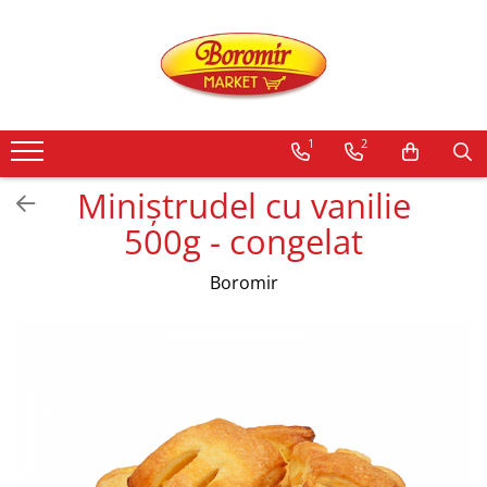
PRODUSE
Noutati
1
2
Produse de post
Cozonac
Miniștrudel cu vanilie
Cozonac Cremos
500g - congelat
Cozonac Insiropat
Cozonac Exotic
Boromir
Cozonac Creme
Cozonac Traditional
Cozonac Casa Boromir
Cozonac Pricomigdala
Cozonac Magnum
Cozonac Vegan (de post)
Cozonac Collection