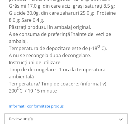
Horeca
Grăsimi 17,0 g, din care acizi grași saturați 8,5 g;
Faina Profesionala
Glucide 30,0g, din care zaharuri 25,0 g; Proteine
Fursecuri vrac
8,0 g; Sare 0,4 g.
Congelate brutarie
Păstraţi produsul în ambalaj original.
Cadouri
A se consuma de preferință înainte de: vezi pe
ambalaj.
Pachete Cadou
o
Temperatura de depozitare este de (-18
C).
Cozonac Wine Collection
A nu se recongela dupa decongelare.
Vinuri Casa Isarescu
Instrucțiuni de utilizare:
Accesorii Boromir
Timp de decongelare : 1 ora la temperatură
Dulciurile Feleacul
ambientală
Glucoza
Temperatura/ Timp de coacere: (informativ):
0
Halva
200
C / 10-15 minute
Nuga
Rahat
Informatii conformitate produs
Review-uri
(0)