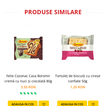
PRODUSE SIMILARE
Felie Cozonac Casa Boromir
Tortuleț de biscuiți cu cireșe
T
cremă cu nuci și ciocolată 80g
confiate 50g
3,50 RON
1,20 RON
ADAUGA IN COS
ADAUGA IN COS