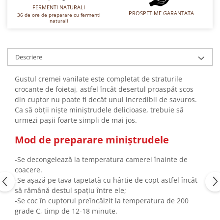
Turta dulce
FERMENTI NATURALI
PROSPETIME GARANTATA
36 de ore de preparare cu fermenti
Turta dulce cu nuci
naturali
Turta dulce de Sibiu
Turta dulce cu miere
Croissant
Descriere
Croissant Duofino
Gustul cremei vanilate este completat de straturile
Croissant cu maia
crocante de foietaj, astfel încât desertul proaspăt scos
Cornulete
din cuptor nu poate fi decât unul incredibil de savuros.
Ca să obții niște miniștrudele delicioase, trebuie să
Boromele
urmezi pașii foarte simpli de mai jos.
Cornulete fragede
Pasca
Mod de preparare miniștrudele
Pasca Fresh
-Se decongelează la temperatura camerei înainte de
Cereale
coacere.
-Se așază pe tava tapetată cu hârtie de copt astfel încât
Paine
să rămână destul spațiu între ele;
Paine ambalata
-Se coc în cuptorul preîncălzit la temperatura de 200
Chifle
grade C, timp de 12-18 minute.