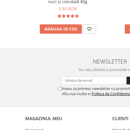
Horeca
nuci și ciocolată 80g
3,50 RON
Faina Profesionala
Fursecuri vrac
Congelate brutarie
ADAUGA IN COS
Cadouri
Pachete Cadou
Cozonac Wine Collection
Vinuri Casa Isarescu
NEWSLETTER
Accesorii Boromir
Nu rata ofertele si promotiile 
Dulciurile Feleacul
Glucoza
Halva
Vreau sa primesc newsletter cu promoti
Afla mai multe in
Politica de Confidentia
Nuga
Rahat
MAGAZINUL MEU
CLIENTI