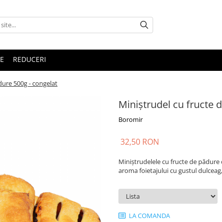
E
REDUCERI
dure 500g - congelat
Miniștrudel cu fructe 
Boromir
32,50 RON
Miniștrudelele cu fructe de pădure 
aroma foietajului cu gustul dulceag,
LA COMANDA