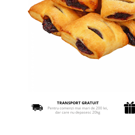
Cozo-Bun
Cozonac Cadou
Cozonac cu Unt
Cozonac Royal
Cozonac Mos Craciun
Cozonac Duofino
Cozonac Imperial
Cofetarie
Ciocolata
Salam de biscuiti
Fursecuri
Creme tartinabile
Prajituri artizanale
TRANSPORT GRATUIT
Fursecuri cu unt
Pentru comenzi mai mari de 200 lei,
dar care nu depasesc 20kg
Chec
Chec cu iaurt
Chec Ciocco