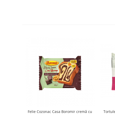
Colaci festivi
Snack-uri sărate
Covrigi cu ulei de masline
Covrigi de Buzau
Grisine
Crochete
Produse de gătit
Faina
Arpacas si pesmet
Malai
Produse congelate
Panificatie congelata
Patiserie congelata
Pizza congelata
Baton Cookie congelat
Cheesecake congelat
Tortule
Felie Cozonac Casa Boromir cremă cu