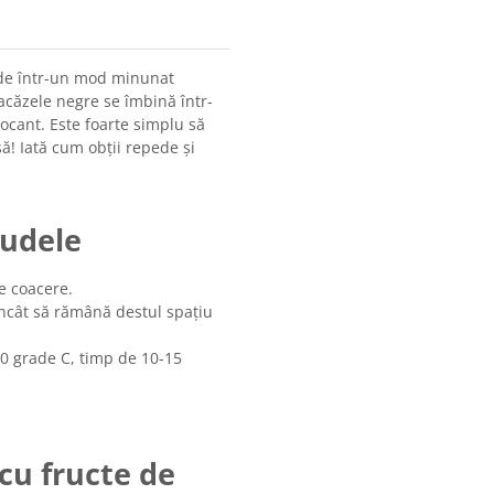
nde într-un mod minunat
acăzele negre se îmbină într-
ocant. Este foarte simplu să
să! Iată cum obții repede și
rudele
e coacere.
 încât să rămână destul spațiu
00 grade C, timp de 10-15
cu fructe de