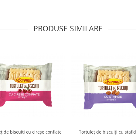
PRODUSE SIMILARE
ț de biscuiți cu cireșe confiate
Tortuleț de biscuiți cu stafi