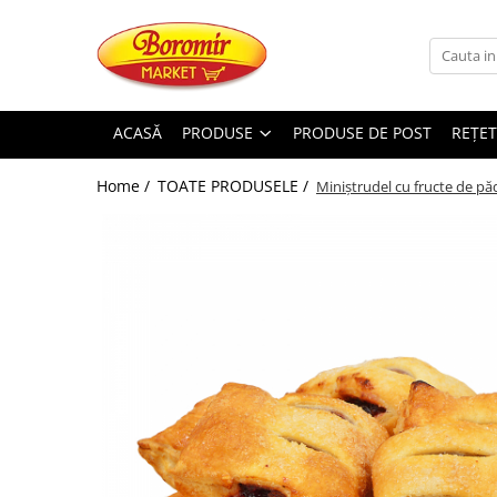
PRODUSE
Noutati
ACASĂ
PRODUSE
PRODUSE DE POST
REȚET
Produse de post
Home /
TOATE PRODUSELE /
Miniștrudel cu fructe de pă
Cozonac
Cozonac Cremos
Cozonac Insiropat
Cozonac Exotic
Cozonac Creme
Cozonac Traditional
Cozonac Casa Boromir
Cozonac Pricomigdala
Cozonac Magnum
Cozonac Vegan (de post)
Cozonac Collection