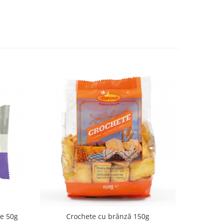
de 50g
Crochete cu brânză 150g
Cornulețe