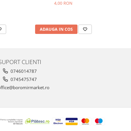
4,00 RON
ADAUGA IN COS
AD
SUPORT CLIENTI
0746014787
0745475747
ffice@boromirmarket.ro