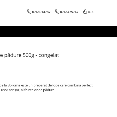
0746014787
0745475747
0,00
de pădure 500g - congelat
de la Boromir este un preparat delicios care combină perfect
 ușor acrișor, al fructelor de pădure.