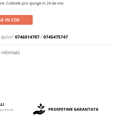
are. Coletele pot ajunge in 24 de ore.
A IN COS
 ajutor?
0746014787
/
0745475747
informatii
LI
PROSPETIME GARANTATA
fermenti