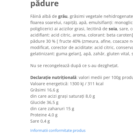
pădure
Turta dulce
Turta dulce cu nuci
Făină albă de
grâu
, grăsimi vegetale nehidrogenate 
Turta dulce de Sibiu
floarea soarelui, rapiță), apă, emulsifianţi: monoglice
Turta dulce cu miere
poliglicerici ai acizilor grasi, lecitină de
soia
, sare, 
Croissant
acidifiant: acid citric, aroma, colorant: beta carote
pădure 30 % [ fructe 40% (zmeura, afine, coacaze n
Croissant Duofino
modificat, corector de aciditate: acid citric, conser
Croissant cu maia
gelatinizant: guma gelan], apă, zahăr, gluten vital, 
Cornulete
Nu se recongelează după ce s-au dezghețat.
Boromele
Cornulete fragede
Declarație nutrițională
: valori medii per 100g prod
Pasca
Valoare energetică: 1300 kJ / 311 kcal
Grăsimi 16,6 g
Pasca Fresh
din care acizi grași saturați 8,0 g
Cereale
Glucide 36,5 g
din care zaharuri 15 g
Paine
Proteine 4,0 g
Paine ambalata
Sare 0,4 g
Chifle
Informatii conformitate produs