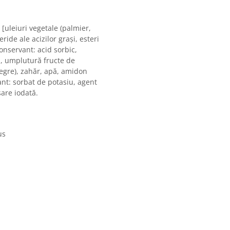
[uleiuri vegetale (palmier,
ride ale acizilor graşi, esteri
conservant: acid sorbic,
n], umplutură fructe de
egre), zahăr, apă, amidon
vant: sorbat de potasiu, agent
sare iodată.
us