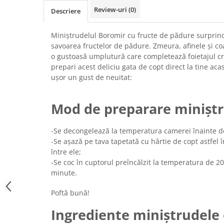
Chec Glasat
Review-uri
(0)
Descriere
Checurile Royal
Prajituri
Miniștrudelul Boromir cu fructe de pădure surpri
savoarea fructelor de pădure. Zmeura, afinele și co
Prajituri Fabrica de Amandine
o gustoasă umplutură care completează foietajul cr
Prajituri nuci
prepari acest deliciu gata de copt direct la tine aca
Rulade
ușor un gust de neuitat:
Prajitura ingerilor
Prajituri Red Collection
Mod de preparare minișt
Prajituri cu fructe
Prajituri cafea
-Se decongelează la temperatura camerei înainte d
Prajituri de Craciun
-Se așază pe tava tapetată cu hârtie de copt astfel
între ele;
Torturi ambalate
-Se coc în cuptorul preîncălzit la temperatura de 2
Chec mini
minute.
Torti
Poftă bună!
Foietaje
Ingrediente miniștrudele 
Biscuiti