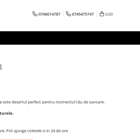
0746014787
0745475747
0,00
g
șe este desertul perfect pentru momentul tău de savoare.
turele.
are. Pot ajunge coletele si in 24 de ore