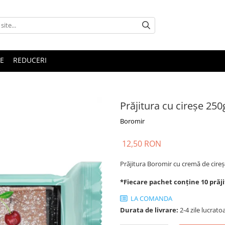
E
REDUCERI
Prăjitura cu cireșe 250
Boromir
12,50 RON
Prăjitura Boromir cu cremă de cire
*Fiecare pachet conține 10 prăji
LA COMANDA
Durata de livrare:
2-4 zile lucrato