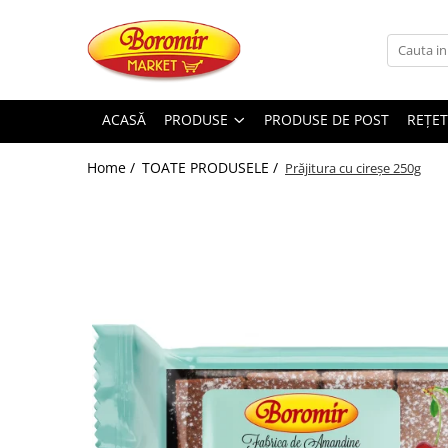
PRODUSE
Noutati
ACASĂ
PRODUSE
PRODUSE DE POST
REȚET
Produse de post
Home /
TOATE PRODUSELE /
Prăjitura cu cireșe 250g
Cozonac
Cozonac Cremos
Cozonac Insiropat
Cozonac Exotic
Cozonac Creme
Cozonac Traditional
Cozonac Casa Boromir
Cozonac Pricomigdala
Cozonac Magnum
Cozonac Vegan (de post)
Cozonac Collection