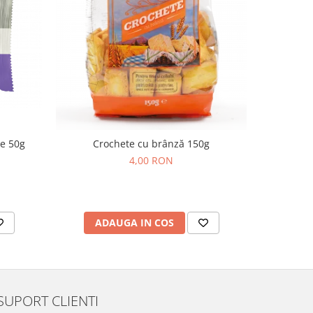
de 50g
Crochete cu brânză 150g
Cornulețe
4,00 RON
ADAUGA IN COS
AD
SUPORT CLIENTI