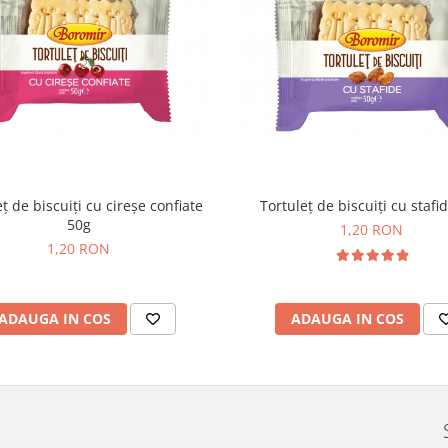
ț de biscuiți cu cireșe confiate
Tortuleț de biscuiți cu stafi
50g
1,20 RON
1,20 RON
ADAUGA IN COS
ADAUGA IN COS