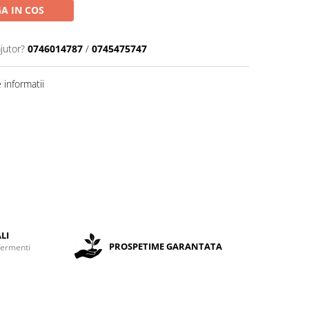
A IN COS
jutor?
0746014787
/
0745475747
informatii
LI
PROSPETIME GARANTATA
fermenti