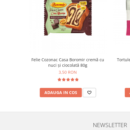
Colaci festivi
Snack-uri sărate
Covrigi cu ulei de masline
Covrigi de Buzau
Grisine
Crochete
Produse de gătit
Faina
Tortule
Felie Cozonac Casa Boromir cremă cu
nuci și ciocolată 80g
Arpacas si pesmet
3,50 RON
Malai
Produse congelate
Panificatie congelata
ADAUGA IN COS
Patiserie congelata
Pizza congelata
Baton Cookie congelat
Cheesecake congelat
NEWSLETTER