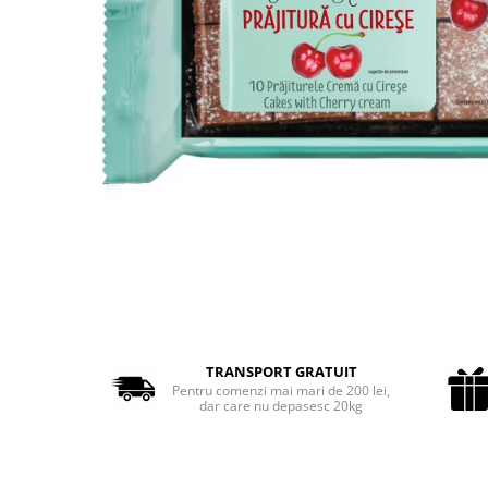
Cozo-Bun
Cozonac Cadou
Cozonac cu Unt
Cozonac Royal
Cozonac Mos Craciun
Cozonac Duofino
Cozonac Imperial
Cofetarie
Ciocolata
Salam de biscuiti
Fursecuri
Creme tartinabile
Prajituri artizanale
TRANSPORT GRATUIT
Fursecuri cu unt
Pentru comenzi mai mari de 200 lei,
dar care nu depasesc 20kg
Chec
Chec cu iaurt
Chec Ciocco