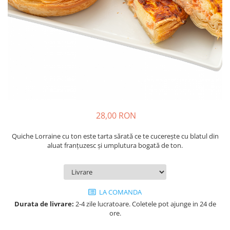
Cozo-Bun
Cozonac Cadou
Cozonac cu Unt
Cozonac Royal
Cozonac Mos Craciun
Cozonac Duofino
Cozonac Imperial
Cofetarie
28,00 RON
Ciocolata
Salam de biscuiti
Quiche Lorraine cu ton este tarta sărată ce te cucerește cu blatul din
Fursecuri
aluat franțuzesc și umplutura bogată de ton.
Creme tartinabile
Prajituri artizanale
Fursecuri cu unt
LA COMANDA
Chec
Durata de livrare:
2-4 zile lucratoare. Coletele pot ajunge in 24 de
Chec cu iaurt
ore.
Chec Ciocco