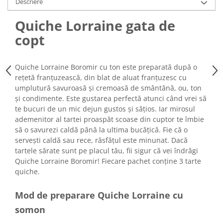
Descriere
Turta dulce
Turta dulce cu nuci
Quiche Lorraine gata de
Turta dulce de Sibiu
copt
Turta dulce cu miere
Croissant
Quiche Lorraine Boromir cu ton este preparată după o
Croissant Duofino
rețetă franțuzească, din blat de aluat franțuzesc cu
Croissant cu maia
umplutură savuroasă și cremoasă de smântână, ou, ton
Cornulete
și condimente. Este gustarea perfectă atunci când vrei să
te bucuri de un mic dejun gustos și sățios. Iar mirosul
Boromele
ademenitor al tartei proaspăt scoase din cuptor te îmbie
Cornulete fragede
să o savurezi caldă până la ultima bucățică. Fie că o
Pasca
servești caldă sau rece, răsfățul este minunat. Dacă
tartele sărate sunt pe placul tău, fii sigur că vei îndrăgi
Pasca Fresh
Quiche Lorraine Boromir! Fiecare pachet conține 3 tarte
Cereale
quiche.
Paine
Mod de preparare Quiche Lorraine cu
Paine ambalata
somon
Chifle