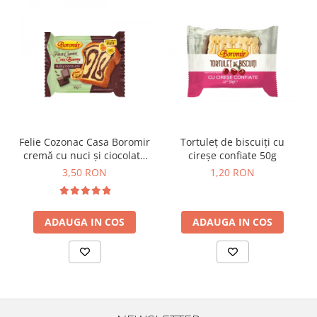
Horeca
Faina Profesionala
Fursecuri vrac
Congelate brutarie
Cadouri
Pachete Cadou
Cozonac Wine Collection
Vinuri Casa Isarescu
Felie Cozonac Casa Boromir
Tortuleț de biscuiți cu
Accesorii Boromir
cremă cu nuci și ciocolată
cireșe confiate 50g
80g
3,50 RON
1,20 RON
Dulciurile Feleacul
Glucoza
Halva
ADAUGA IN COS
ADAUGA IN COS
Nuga
Rahat