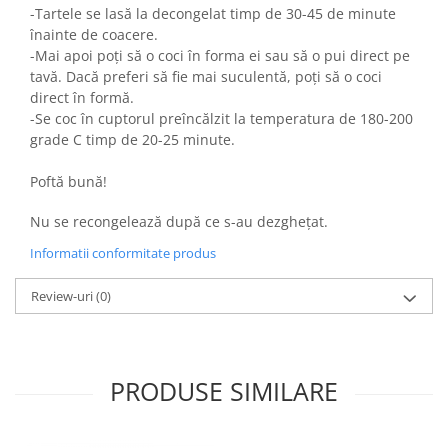
Colaci festivi
-Tartele se lasă la decongelat timp de 30-45 de minute
Snack-uri sărate
înainte de coacere.
-Mai apoi poți să o coci în forma ei sau să o pui direct pe
Covrigi cu ulei de masline
tavă. Dacă preferi să fie mai suculentă, poți să o coci
Covrigi de Buzau
direct în formă.
Grisine
-Se coc în cuptorul preîncălzit la temperatura de 180-200
Crochete
grade C timp de 20-25 minute.
Produse de gătit
Poftă bună!
Faina
Nu se recongelează după ce s-au dezghețat.
Arpacas si pesmet
Informatii conformitate produs
Malai
Produse congelate
Review-uri
(0)
Panificatie congelata
Patiserie congelata
Pizza congelata
PRODUSE SIMILARE
Baton Cookie congelat
Cheesecake congelat