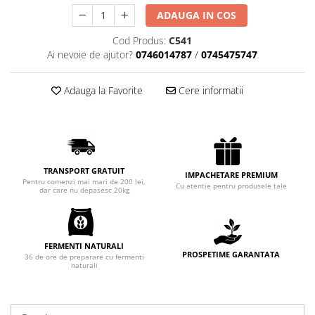
Chec Glasat
ADAUGA IN COS
Checurile Royal
Cod Produs:
C541
Prajituri
Ai nevoie de ajutor?
0746014787
/
0745475747
Prajituri Fabrica de Amandine
Prajituri nuci
Adauga la Favorite
Cere informatii
Rulade
Prajitura ingerilor
Prajituri Red Collection
Prajituri cu fructe
TRANSPORT GRATUIT
IMPACHETARE PREMIUM
Prajituri cafea
Pentru comenzi mai mari de 200 lei,
Cu atentie pentru produsele tale
dar care nu depasesc 20kg
Prajituri de Craciun
Torturi ambalate
Chec mini
FERMENTI NATURALI
PROSPETIME GARANTATA
Torti
36 de ore de preparare cu fermenti
naturali
Foietaje
Biscuiti