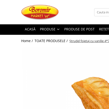
PRODUSE
Noutati
ACASĂ
PRODUSE
PRODUSE DE POST
REȚET
Produse de post
Home /
TOATE PRODUSELE /
Ștrudel foietaj cu vanilie 4*
Cozonac
Cozonac Cremos
Cozonac Insiropat
Cozonac Exotic
Cozonac Creme
Cozonac Traditional
Cozonac Casa Boromir
Cozonac Pricomigdala
Cozonac Magnum
Cozonac Vegan (de post)
Cozonac Collection