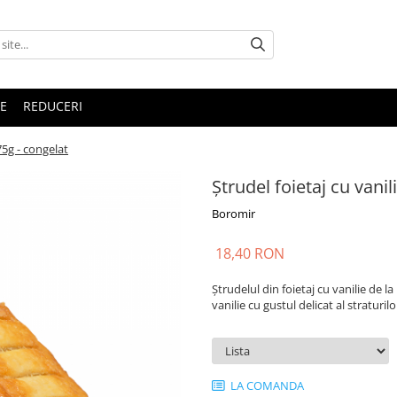
E
REDUCERI
75g - congelat
Ștrudel foietaj cu vani
Boromir
18,40 RON
Ștrudelul din foietaj cu vanilie d
vanilie cu gustul delicat al straturilo
LA COMANDA