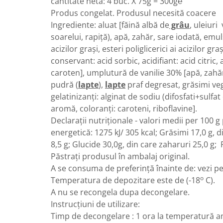
cantitate netă: 4 buc. X 75g = 300g℮
Turta dulce
Produs congelat. Produsul necesită coacere
Turta dulce cu nuci
Ingrediente: aluat [făină albă de
grâu
, uleiuri
Turta dulce de Sibiu
soarelui, rapiță), apă, zahăr, sare iodată, emul
Turta dulce cu miere
acizilor grași, esteri poliglicerici ai acizilor gra
Croissant
conservant: acid sorbic, acidifiant: acid citric
Croissant Duofino
caroten], umplutură de vanilie 30% [apă, zahă
pudră (
lapte
),
lapte
praf degresat, grăsimi veg
Croissant cu maia
gelatinizanți: alginat de sodiu (difosfati+sulfat
Cornulete
aromă, coloranți: caroteni, riboflavine].
Boromele
Declarații nutriționale - valori medii per 100 
Cornulete fragede
energetică: 1275 kJ/ 305 kcal; Grăsimi 17,0 g, di
Pasca
8,5 g; Glucide 30,0g, din care zaharuri 25,0 g; 
Pasca Fresh
Păstraţi produsul în ambalaj original.
Cereale
A se consuma de preferință înainte de: vezi p
o
Temperatura de depozitare este de (-18
C).
Paine
A nu se recongela dupa decongelare.
Paine ambalata
Instrucțiuni de utilizare:
Chifle
Timp de decongelare : 1 ora la temperatură 