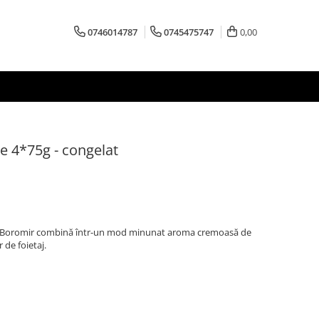
0746014787
0745475747
0,00
lie 4*75g - congelat
e la Boromir combină într-un mod minunat aroma cremoasă de
r de foietaj.