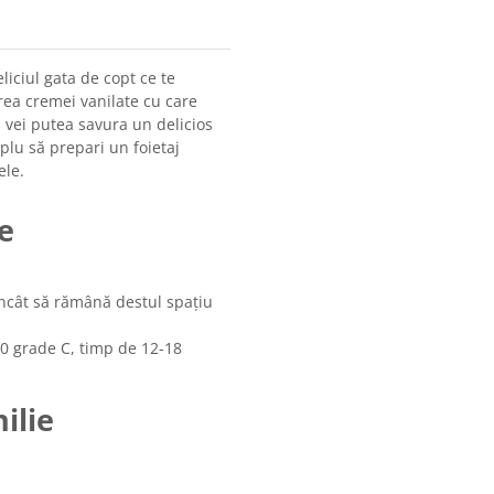
liciul gata de copt ce te
area cremei vanilate cu care
 vei putea savura un delicios
plu să prepari un foietaj
ele.
e
 încât să rămână destul spațiu
00 grade C, timp de 12-18
ilie