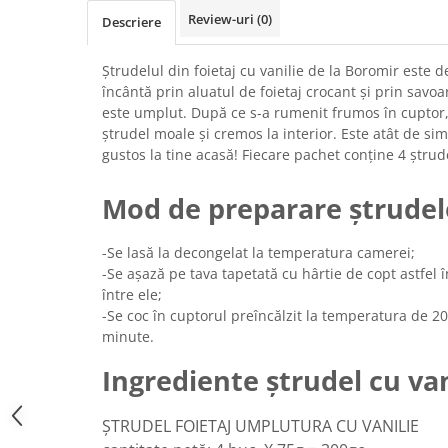
Chec Glasat
Review-uri
(0)
Descriere
Checurile Royal
Prajituri
Ștrudelul din foietaj cu vanilie de la Boromir este de
încântă prin aluatul de foietaj crocant și prin savo
Prajituri Fabrica de Amandine
este umplut. După ce s-a rumenit frumos în cuptor,
Prajituri nuci
ștrudel moale și cremos la interior. Este atât de sim
Rulade
gustos la tine acasă! Fiecare pachet conține 4 ștrud
Prajitura ingerilor
Mod de preparare ștrudel
Prajituri Red Collection
Prajituri cu fructe
-Se lasă la decongelat la temperatura camerei;
Prajituri cafea
-Se așază pe tava tapetată cu hârtie de copt astfel
Prajituri de Craciun
între ele;
Torturi ambalate
-Se coc în cuptorul preîncălzit la temperatura de 2
Chec mini
minute.
Torti
Ingrediente ștrudel cu van
Foietaje
Biscuiti
ŞTRUDEL FOIETAJ UMPLUTURA CU VANILIE