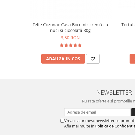
Horeca
Faina Profesionala
Fursecuri vrac
Tortule
Felie Cozonac Casa Boromir cremă cu
Congelate brutarie
nuci și ciocolată 80g
Cadouri
3,50 RON
Pachete Cadou
Cozonac Wine Collection
Vinuri Casa Isarescu
ADAUGA IN COS
Accesorii Boromir
Dulciurile Feleacul
Glucoza
Halva
NEWSLETTER
Nuga
Nu rata ofertele si promotiile 
Rahat
Vreau sa primesc newsletter cu promoti
Afla mai multe in
Politica de Confidentia