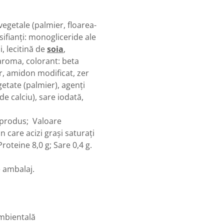
 vegetale (palmier, floarea-
sifianți: monogliceride ale
și, lecitină de
soia
,
, aroma, colorant: beta
r, amidon modificat, zer
etate (palmier), agenți
 de calciu), sare iodată,
g produs; Valoare
n care acizi grași saturați
Proteine 8,0 g; Sare 0,4 g.
e ambalaj.
ambientală