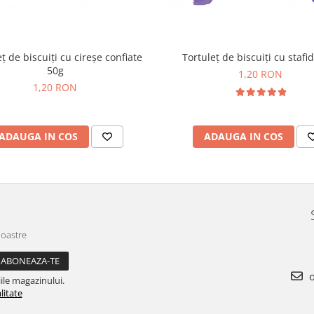
ț de biscuiți cu cireșe confiate
Tortuleț de biscuiți cu stafi
50g
1,20 RON
1,20 RON
ADAUGA IN COS
ADAUGA IN COS
noastre
o
ile magazinului.
litate