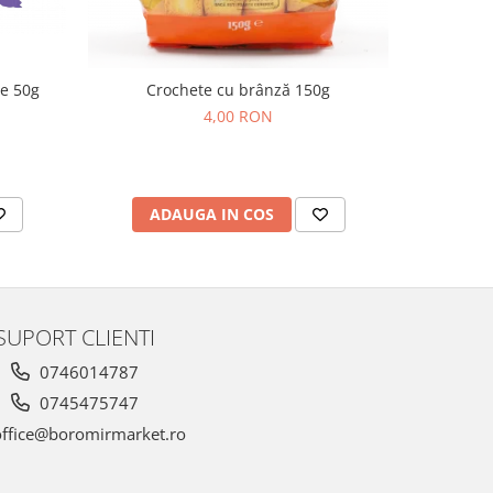
de 50g
Crochete cu brânză 150g
Cornulețe
4,00 RON
ADAUGA IN COS
AD
SUPORT CLIENTI
0746014787
0745475747
ffice@boromirmarket.ro