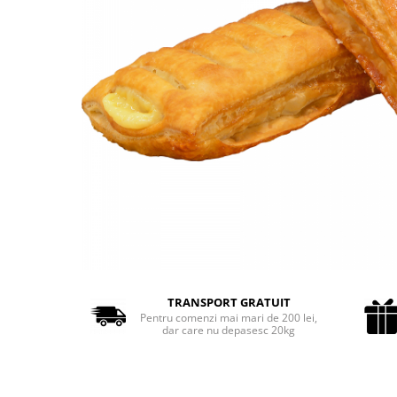
Cozo-Bun
Cozonac Cadou
Cozonac cu Unt
Cozonac Royal
Cozonac Mos Craciun
Cozonac Duofino
Cozonac Imperial
Cofetarie
Ciocolata
Salam de biscuiti
Fursecuri
Creme tartinabile
Prajituri artizanale
TRANSPORT GRATUIT
Fursecuri cu unt
Pentru comenzi mai mari de 200 lei,
dar care nu depasesc 20kg
Chec
Chec cu iaurt
Chec Ciocco