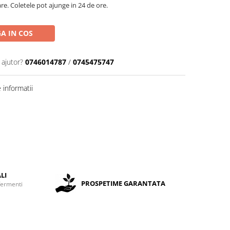
are. Coletele pot ajunge in 24 de ore.
A IN COS
 ajutor?
0746014787
/
0745475747
informatii
LI
PROSPETIME GARANTATA
fermenti