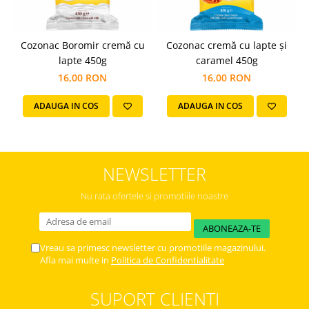
Cozonac Boromir cremă cu
Cozonac cremă cu lapte și
lapte 450g
caramel 450g
16,00 RON
16,00 RON
ADAUGA IN COS
ADAUGA IN COS
NEWSLETTER
Nu rata ofertele si promotiile noastre
Vreau sa primesc newsletter cu promotiile magazinului.
Afla mai multe in
Politica de Confidentialitate
SUPORT CLIENTI