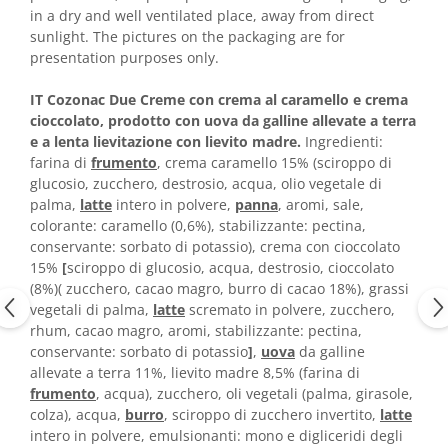
in a dry and well ventilated place, away from direct
sunlight. The pictures on the packaging are for
presentation purposes only.
IT Cozonac Due Creme con crema al caramello e crema
cioccolato, prodotto con uova da galline allevate a terra
e a lenta lievitazione con lievito madre.
Ingredienti:
farina di
frumento
, crema caramello 15% (sciroppo di
glucosio, zucchero, destrosio, acqua, olio vegetale di
palma,
latte
intero in polvere,
panna
, aromi, sale,
colorante: caramello (0,6%), stabilizzante: pectina,
conservante: sorbato di potassio), crema con cioccolato
15%
[
sciroppo di glucosio, acqua, destrosio, cioccolato
(8%)( zucchero, cacao magro, burro di cacao 18%), grassi
vegetali di palma,
latte
scremato in polvere, zucchero,
rhum, cacao magro, aromi, stabilizzante: pectina,
conservante: sorbato di potassio
]
,
uova
da galline
allevate a terra 11%, lievito madre 8,5% (farina di
frumento
, acqua), zucchero, oli vegetali (palma, girasole,
colza), acqua,
burro
, sciroppo di zucchero invertito,
latte
intero in polvere, emulsionanti: mono e digliceridi degli