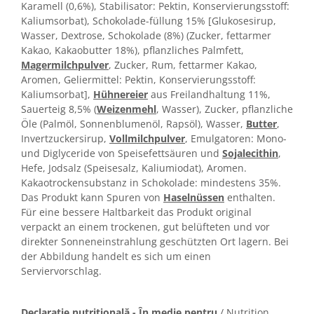
Karamell (0,6%), Stabilisator: Pektin, Konservierungsstoff:
Kaliumsorbat), Schokolade-füllung 15% [Glukosesirup,
Wasser, Dextrose, Schokolade (8%) (Zucker, fettarmer
Kakao, Kakaobutter 18%), pflanzliches Palmfett,
Magermilchpulver
, Zucker, Rum, fettarmer Kakao,
Aromen, Geliermittel: Pektin, Konservierungsstoff:
Kaliumsorbat],
Hühnereier
aus Freilandhaltung 11%,
Sauerteig 8,5% (
Weizenmehl
, Wasser), Zucker, pflanzliche
Öle (Palmöl, Sonnenblumenöl, Rapsöl), Wasser,
Butter
,
Invertzuckersirup,
Vollmilchpulver
, Emulgatoren: Mono-
und Diglyceride von Speisefettsäuren und
Sojalecithin
,
Hefe, Jodsalz (Speisesalz, Kaliumiodat), Aromen.
Kakaotrockensubstanz in Schokolade: mindestens 35%.
Das Produkt kann Spuren von
Haselnüssen
enthalten.
Für eine bessere Haltbarkeit das Produkt original
verpackt an einem trockenen, gut belüfteten und vor
direkter Sonneneinstrahlung geschützten Ort lagern. Bei
der Abbildung handelt es sich um einen
Serviervorschlag.
Declarație nutrițională - În medie pentru
/ Nutrition