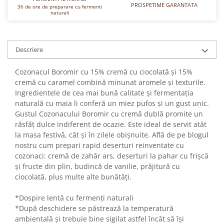
Turta dulce
PROSPETIME GARANTATA
36 de ore de preparare cu fermenti
naturali
Turta dulce cu nuci
Turta dulce de Sibiu
Turta dulce cu miere
Descriere
Croissant
Cozonacul Boromir cu 15% cremă cu ciocolată și 15%
Croissant Duofino
cremă cu caramel combină minunat aromele și texturile.
Croissant cu maia
Ingredientele de cea mai bună calitate și fermentația
Cornulete
naturală cu maia îi conferă un miez pufos și un gust unic.
Boromele
Gustul Cozonacului Boromir cu cremă dublă promite un
răsfăț dulce indiferent de ocazie. Este ideal de servit atât
Cornulete fragede
la masa festivă, cât și în zilele obișnuite. Află de pe blogul
Pasca
nostru cum prepari rapid deserturi reinventate cu
Pasca Fresh
cozonaci: cremă de zahăr ars, deserturi la pahar cu frișcă
și fructe din plin, budincă de vanilie, prăjitură cu
Cereale
ciocolată, plus multe alte bunătăți.
Paine
*Dospire lentă cu fermenți naturali
Paine ambalata
*După deschidere se păstrează la temperatură
Chifle
ambientală și trebuie bine sigilat astfel încât să își