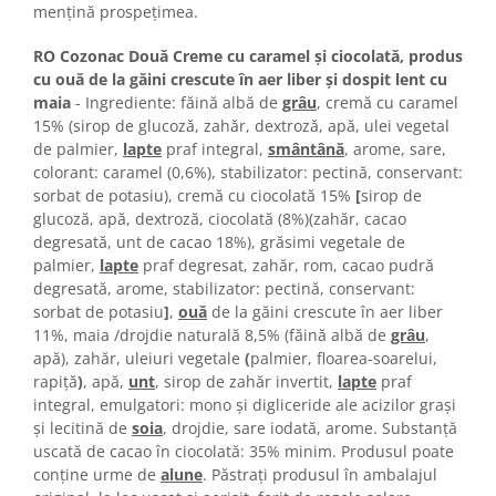
Colaci festivi
mențină prospețimea.
Snack-uri sărate
RO Cozonac Două Creme cu caramel și ciocolată, produs
Covrigi cu ulei de masline
cu ouă de la găini crescute în aer liber și dospit lent cu
Covrigi de Buzau
maia
- Ingrediente: făină albă de
grâu
, cremă cu caramel
Grisine
15% (sirop de glucoză, zahăr, dextroză, apă, ulei vegetal
de palmier,
lapte
praf integral,
smântână
, arome, sare,
Crochete
colorant: caramel (0,6%), stabilizator: pectină, conservant:
Produse de gătit
sorbat de potasiu), cremă cu ciocolată 15%
[
sirop de
Faina
glucoză, apă, dextroză, ciocolată (8%)(zahăr, cacao
degresată, unt de cacao 18%), grăsimi vegetale de
Arpacas si pesmet
palmier,
lapte
praf degresat, zahăr, rom, cacao pudră
Malai
degresată, arome, stabilizator: pectină, conservant:
sorbat de potasiu
]
,
ouă
de la găini crescute în aer liber
Produse congelate
11%, maia /drojdie naturală 8,5% (făină albă de
grâu
,
Panificatie congelata
apă), zahăr, uleiuri vegetale
(
palmier, floarea-soarelui,
Patiserie congelata
rapiţă
)
, apă,
unt
, sirop de zahăr invertit,
lapte
praf
integral, emulgatori: mono și digliceride ale acizilor grași
Pizza congelata
și lecitină de
soia
, drojdie, sare iodată, arome. Substanță
Baton Cookie congelat
uscată de cacao în ciocolată: 35% minim. Produsul poate
Cheesecake congelat
conține urme de
alune
. Păstraţi produsul în ambalajul