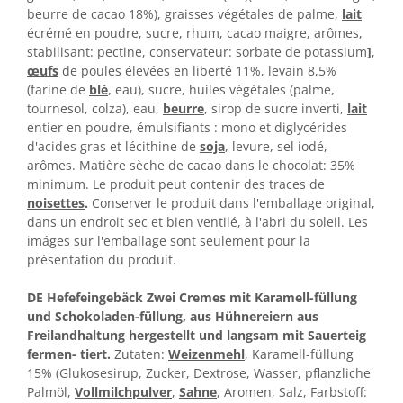
beurre de cacao 18%), graisses végétales de palme,
lait
écrémé en poudre, sucre, rhum, cacao maigre, arômes,
stabilisant: pectine, conservateur: sorbate de potassium
]
,
œufs
de poules élevées en liberté 11%, levain 8,5%
(farine de
blé
, eau), sucre, huiles végétales (palme,
tournesol, colza), eau,
beurre
, sirop de sucre inverti,
lait
entier en poudre, émulsifiants : mono et diglycérides
d'acides gras et lécithine de
soja
, levure, sel iodé,
arômes. Matière sèche de cacao dans le chocolat: 35%
minimum. Le produit peut contenir des traces de
noisettes
.
Conserver le produit dans l'emballage original,
dans un endroit sec et bien ventilé, à l'abri du soleil. Les
imáges sur l'emballage sont seulement pour la
présentation du produit.
DE Hefefeingebäck Zwei Cremes mit Karamell-füllung
und Schokoladen-füllung, aus Hühnereiern aus
Freilandhaltung hergestellt und langsam mit Sauerteig
fermen- tiert.
Zutaten:
Weizenmehl
, Karamell-füllung
15% (Glukosesirup, Zucker, Dextrose, Wasser, pflanzliche
Palmöl,
Vollmilchpulver
,
Sahne
, Aromen, Salz, Farbstoff: