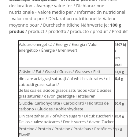
declaration - Average value for / Dichiarazione
nutrizionale - Valore medio per / Información nutricional
- valor medio por / Déclaration nutritionnelle-Valeur
moyenne pour / Durchschnittliche Nährwerte je:
100 g
produs
/ product / prodotto / producto / produit / Produkt
Valoare energetică / Energy / Energia / Valor
1507 kJ
energético / Énergie / Brennwert
/
359
kcal
Grăsimi / Fat / Grassi / Grasas / Graisses / Fett
14,0
g
din care acizi graşi saturaţi / of which saturates / di
6,4
g
cui: acidi grassi saturi /
de las cuales: ácidos grasos saturados /dont: acides
gras saturés / davon gesättigte Fettsäuren
Glucide/ Carbohydrate / Carboidrati / Hidratos de
50,0
g
carbono / Glucides / Kohlenhydrate
Din care zaharuri / of which sugars / Di cui: zuccheri /
26,0
g
De los cuales: azúcares / Dont: sucres / davon Zucker
Proteine / Protein / Proteine / Proteínas / Protéines /
8,2
g
Eiweiß