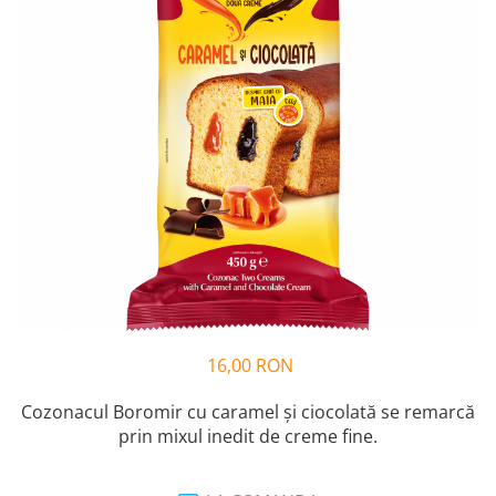
Cozo-Bun
Cozonac Cadou
Cozonac cu Unt
Cozonac Royal
Cozonac Mos Craciun
Cozonac Duofino
Cozonac Imperial
Cofetarie
Ciocolata
Salam de biscuiti
Fursecuri
Creme tartinabile
16,00 RON
Prajituri artizanale
Fursecuri cu unt
Cozonacul Boromir cu caramel și ciocolată se remarcă
Chec
prin mixul inedit de creme fine.
Chec cu iaurt
Chec Ciocco