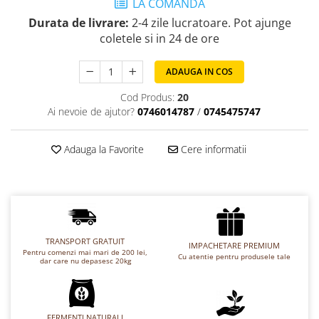
LA COMANDA
Chec Glasat
Durata de livrare:
2-4 zile lucratoare. Pot ajunge
Checurile Royal
coletele si in 24 de ore
Prajituri
Prajituri Fabrica de Amandine
ADAUGA IN COS
Prajituri nuci
Cod Produs:
20
Rulade
Ai nevoie de ajutor?
0746014787
/
0745475747
Prajitura ingerilor
Prajituri Red Collection
Adauga la Favorite
Cere informatii
Prajituri cu fructe
Prajituri cafea
Prajituri de Craciun
Torturi ambalate
Chec mini
TRANSPORT GRATUIT
IMPACHETARE PREMIUM
Pentru comenzi mai mari de 200 lei,
Cu atentie pentru produsele tale
Torti
dar care nu depasesc 20kg
Foietaje
Biscuiti
FERMENTI NATURALI