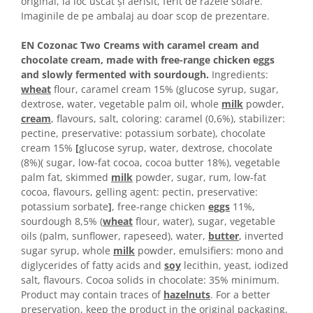
Horeca
original, la loc uscat şi aerisit, ferit de razele solare.
Imaginile de pe ambalaj au doar scop de prezentare.
Faina Profesionala
Fursecuri vrac
EN Cozonac Two Creams with caramel cream and
Congelate brutarie
chocolate cream, made with free-range chicken eggs
and slowly fermented with sourdough.
Ingredients:
Cadouri
wheat
flour, caramel cream 15% (glucose syrup, sugar,
Pachete Cadou
dextrose, water, vegetable palm oil, whole
milk
powder,
Cozonac Wine Collection
cream
, flavours, salt, coloring: caramel (0,6%), stabilizer:
pectine, preservative: potassium sorbate), chocolate
Vinuri Casa Isarescu
cream 15%
[
glucose syrup, water, dextrose, chocolate
Accesorii Boromir
(8%)( sugar, low-fat cocoa, cocoa butter 18%), vegetable
Dulciurile Feleacul
palm fat, skimmed
milk
powder, sugar, rum, low-fat
cocoa, flavours, gelling agent: pectin, preservative:
Glucoza
potassium sorbate
]
, free-range chicken
eggs
11%,
Halva
sourdough 8,5% (
wheat
flour, water), sugar, vegetable
Nuga
oils (palm, sunflower, rapeseed), water,
butter
, inverted
Rahat
sugar syrup, whole
milk
powder, emulsifiers: mono and
diglycerides of fatty acids and
soy
lecithin, yeast, iodized
salt, flavours. Cocoa solids in chocolate: 35% minimum.
Product may contain traces of
hazelnuts
. For a better
preservation, keep the product in the original packaging,