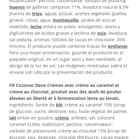
estabilizador: pectina, conservante: sorbato de potasio
]
,
huevos
de gallinas camperas 11%, levadura natural 8,5%
(harina de
trigo
, agua), azúcar, aceites vegetales (palma,
girasol, colza), agua,
mantequilla
, jarabe de azúcar
invertido,
leche
entera en polvo, emulgentes: mono y
diglicéridos de ácidos grasos y lecitina de
soja
, levadura,
sal yodada, aromas. Sólidos de cacao en chocolate: 35%
mínimo. El producto puede contener trazas de
avellanas
.
Para una mejor preservación, guarde el producto en el
paquete original, en un lugar seco y bien ventilado, al
abrigo de la luz de sol. Las imágenes mostradas sobre el
envase son sólo por la presentación del producto.
FR Cozonac Deux Crèmes avec crème au caramel et
crème au chocolat, produit avec des œufs de poules
élevées en liberté et à fermentation lente au levain.
Ingrédients: farine de
blé
, crème au caramel 15% (sirop
de glucose, sucre, dextrose, eau, huile végétal de palme,
lait
entier en poudre,
crème
, arômes, sel, colorant:
caramel (0,6%), stabilisant: pectine, conservateur:
sorbate de potassium), crème au chocolat 15%
[
sirop de
glucose, eau, dextrose, chocolat (8%)(sucre, cacao maigre,