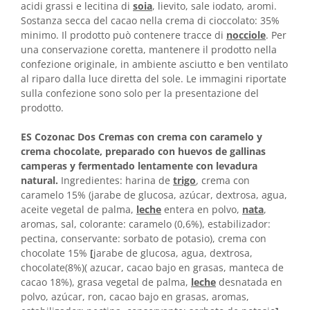
acidi grassi e lecitina di
soia
, lievito, sale iodato, aromi.
Sostanza secca del cacao nella crema di cioccolato: 35%
minimo. Il prodotto può contenere tracce di
nocciole
. Per
una conservazione coretta, mantenere il prodotto nella
confezione originale, in ambiente asciutto e ben ventilato
al riparo dalla luce diretta del sole. Le immagini riportate
sulla confezione sono solo per la presentazione del
prodotto.
ES Cozonac Dos Cremas con crema con caramelo y
crema chocolate, preparado con huevos de gallinas
camperas y fermentado lentamente con levadura
natural.
Ingredientes: harina de
trigo
,
crema con
caramelo 15% (jarabe de glucosa, azúcar, dextrosa, agua,
aceite vegetal de palma,
leche
entera en polvo,
nata
,
aromas, sal, colorante: caramelo (0,6%), estabilizador:
pectina, conservante: sorbato de potasio), crema con
chocolate 15%
[
jarabe de glucosa, agua, dextrosa,
chocolate(8%)( azucar, cacao bajo en grasas, manteca de
cacao 18%), grasa vegetal de palma,
leche
desnatada en
polvo, azúcar, ron, cacao bajo en grasas, aromas,