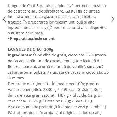
Turta dulce
Langue de Chat Boromir completează perfect atmosfera
Turta dulce cu nuci
de petrecere sau de sărbătoare. Gustul fin de unt se
Turta dulce de Sibiu
îmbină armonios cu glazura de ciocolată și textura
fragedă. În prepararea lor folosim unt, ouă și alte
Turta dulce cu miere
ingrediente alese cu grijă pentru ca tu să ai la dispoziție
Croissant
o gustare delicioasă.
Croissant Duofino
*Preparați exclusiv cu unt
Croissant cu maia
LANGUES DE CHAT 200g
Cornulete
Ingrediente:
făină albă de
grâu
, ciocolată 25 % (masă
Boromele
de cacao, zahăr, unt de cacao, emulgator: lecitină din
Cornulete fragede
floarea-soarelui, aromă naturală de vanilie),
unt
,
ouă
,
zahăr, arome. Substanţă uscată de cacao în ciocolată: 35
Pasca
% minim.
Pasca Fresh
Declarație nutrițională – În medie per 100g produs.
Cereale
Valoare energetică: 2330 kJ / 559 kcal; Grăsimi: 36 g;
din care acizi grași saturați: 18,7 g / Glucide: 52 g; din
Paine
care zaharuri: 26 g / Proteine 6,7 g; / Sare 0,1 g.
Paine ambalata
A se consuma de preferință înainte de: vezi pe ambalaj.
Chifle
Păstrați produsul în ambalajul original, la loc uscat și