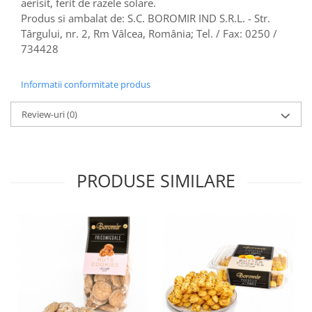
Colaci festivi
aerisit, ferit de razele solare.
Produs si ambalat de: S.C. BOROMIR IND S.R.L. - Str.
Snack-uri sărate
Târgului, nr. 2, Rm Vâlcea, România; Tel. / Fax: 0250 /
Covrigi cu ulei de masline
734428
Covrigi de Buzau
Grisine
Informatii conformitate produs
Crochete
Produse de gătit
Review-uri
(0)
Faina
Arpacas si pesmet
PRODUSE SIMILARE
Malai
Produse congelate
Panificatie congelata
Patiserie congelata
Pizza congelata
Baton Cookie congelat
Cheesecake congelat