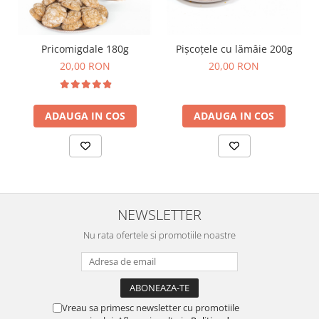
Horeca
Faina Profesionala
Fursecuri vrac
Pricomigdale 180g
Pișcoțele cu lămâie 200g
Congelate brutarie
20,00 RON
20,00 RON
Cadouri
Pachete Cadou
ADAUGA IN COS
ADAUGA IN COS
Cozonac Wine Collection
Vinuri Casa Isarescu
Accesorii Boromir
Dulciurile Feleacul
Glucoza
NEWSLETTER
Halva
Nuga
Nu rata ofertele si promotiile noastre
Rahat
Vreau sa primesc newsletter cu promotiile