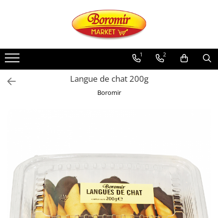
PRODUSE
Noutati
1
2
Produse de post
Langue de chat 200g
Cozonac
Boromir
Cozonac Cremos
Cozonac Insiropat
Cozonac Exotic
Cozonac Creme
Cozonac Traditional
Cozonac Casa Boromir
Cozonac Pricomigdala
Cozonac Magnum
Cozonac Vegan (de post)
Cozonac Collection