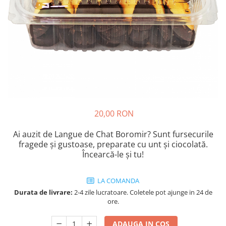
Cozo-Bun
Cozonac Cadou
Cozonac cu Unt
Cozonac Royal
Cozonac Mos Craciun
Cozonac Duofino
Cozonac Imperial
Cofetarie
20,00 RON
Ciocolata
Salam de biscuiti
Ai auzit de Langue de Chat Boromir? Sunt fursecurile
Fursecuri
fragede și gustoase, preparate cu unt și ciocolată.
Creme tartinabile
Încearcă-le și tu!
Prajituri artizanale
Fursecuri cu unt
LA COMANDA
Chec
Durata de livrare:
2-4 zile lucratoare. Coletele pot ajunge in 24 de
ore.
Chec cu iaurt
Chec Ciocco
ADAUGA IN COS