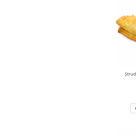
Chec Glasat
Checurile Royal
Prajituri
Prajituri Fabrica de Amandine
Prajituri nuci
Rulade
Prajitura ingerilor
Prajituri Red Collection
Prajituri cu fructe
Ștrud
Prajituri cafea
Prajituri de Craciun
Torturi ambalate
Chec mini
Torti
Foietaje
Biscuiti