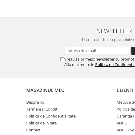
Colaci festivi
Snack-uri sărate
Covrigi cu ulei de masline
Covrigi de Buzau
NEWSLETTER
Grisine
Nu rata ofertele si promotiile 
Crochete
Produse de gătit
Faina
Vreau sa primesc newsletter cu promoti
Afla mai multe in
Politica de Confidentia
Arpacas si pesmet
Malai
Produse congelate
MAGAZINUL MEU
CLIENTI
Panificatie congelata
Despre noi
Metode de
Patiserie congelata
Termeni si Conditii
Politica d
Pizza congelata
Politica de Confidentialitate
Garantia 
Baton Cookie congelat
Politica de livrare
ANPC
Cheesecake congelat
Contact
ANPC - SA