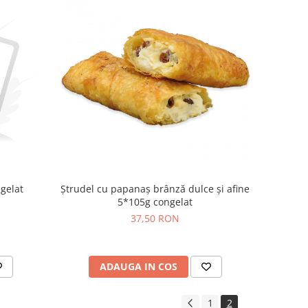
gelat
Ștrudel cu papanaș brânză dulce și afine
5*105g congelat
37,50 RON
ADAUGA IN COS
1
2