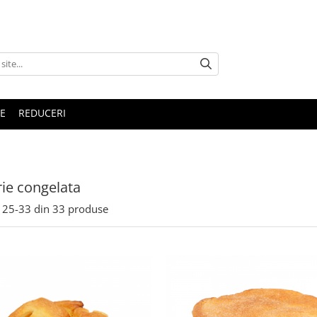
E
REDUCERI
rie congelata
25-
33
din
33
produse