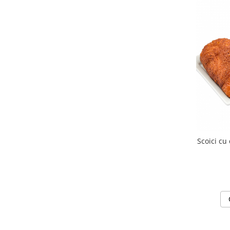
Turta dulce
Turta dulce cu nuci
Turta dulce de Sibiu
Turta dulce cu miere
Croissant
Croissant Duofino
Croissant cu maia
Cornulete
Boromele
Cornulete fragede
Scoici cu
Pasca
Pasca Fresh
Cereale
Paine
Paine ambalata
Chifle