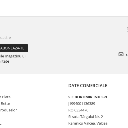
noastre
o
ile magazinului.
litate
DATE COMERCIALE
 Plata
S.C BOROMIR IND SRL
e Retur
J1994001136389
Produselor
RO 6334476
Strada Târgului Nr. 2
L
Ramnicu Valcea, Valcea