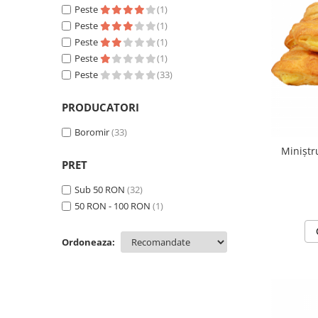
Cozo-Bun
Peste
(1)
Peste
(1)
Cozonac Cadou
Peste
(1)
Cozonac cu Unt
Peste
(1)
Cozonac Royal
Peste
(33)
Cozonac Mos Craciun
Cozonac Duofino
PRODUCATORI
Cozonac Imperial
Boromir
(33)
Cofetarie
Miniștr
Ciocolata
PRET
Salam de biscuiti
Sub 50 RON
(32)
Fursecuri
50 RON - 100 RON
(1)
Creme tartinabile
Prajituri artizanale
Ordoneaza:
Fursecuri cu unt
Chec
Chec cu iaurt
Chec Ciocco