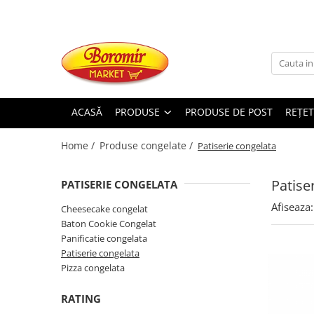
PRODUSE
Noutati
Produse de post
ACASĂ
PRODUSE
PRODUSE DE POST
REȚET
Cozonac
Cozonac Cremos
Home /
Produse congelate /
Patiserie congelata
Cozonac Insiropat
Cozonac Exotic
Patise
PATISERIE CONGELATA
Cozonac Creme
Afiseaza:
Cheesecake congelat
Cozonac Traditional
Baton Cookie Congelat
Cozonac Casa Boromir
Panificatie congelata
Cozonac Pricomigdala
Patiserie congelata
Cozonac Magnum
Pizza congelata
Cozonac Vegan (de post)
RATING
Cozonac Collection